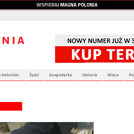
W
S
P
I
E
R
A
J
M
A
G
N
A
P
O
L
O
N
I
A
& Holocher
Żydzi
Gospodarka
Historia
Wiara
Po