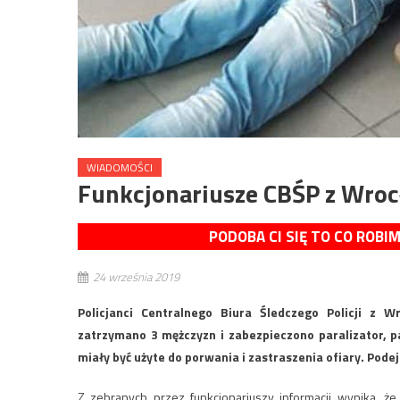
WIADOMOŚCI
Funkcjonariusze CBŚP z Wroc
PODOBA CI SIĘ TO CO ROBI
24 września 2019
Policjanci Centralnego Biura Śledczego Policji z 
zatrzymano 3 mężczyzn i zabezpieczono paralizator, pa
miały być użyte do porwania i zastraszenia ofiary. Pod
Z zebranych przez funkcjonariuszy informacji wynika, 