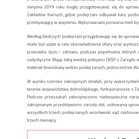
sierpnia 2019 roku mogły przygotowywać się do uprowa
Zakładów Karnych, gdzie podejrzani odbywali kary pozb
przebywający w więzieniu. Wykonawcami porwania mieli być
Według śledczych podejrzani przygotowując się do uprowadze
miało być użyte w celu obezwładnienia ofiary oraz wymusz
przeciwko życiu i zdrowiu, podczas popełniania któryc
sadystyczne. Mając taką wiedzę policjanci CBŚP z Zarządu we
materiał dowodowy wobec podejrzanych, jednocześnie dbają
W wyniku szeroko zakrojonych działań, przy wykorzystani
terenie województwa dolnośląskiego, funkcjonariusze z Z
Podczas przeszukań zabezpieczono niebezpieczne narzęd
zatrzymanym przedstawiono zarzuty dot. usiłowania upr
wszystkich trzech podejrzanych wrocławski sąd zastoso
trzech miesięcy.