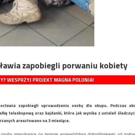
ławia zapobiegli porwaniu kobiety
MY? WESPRZYJ PROJEKT MAGNA POLONIA!
Wrocławia zapobiegli uprowadzeniu osoby dla okupu. Podczas akc
łkę teleskopową oraz kajdanki, które jak wynika z ustaleń śledczyc
ejrzanych aresztowano na 3 miesiące.
że osoby mieszkające na terenie województwa dolnośląskiego od poło