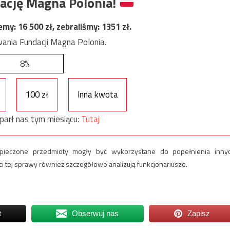
ację Magna Polonia!
jemy:
16 500
zł, zebraliśmy:
1351
zł.
ania Fundacji Magna Polonia.
8%
100 zł
Inna kwota
parł nas tym miesiącu:
Tutaj
zpieczone przedmioty mogły być wykorzystane do popełnienia inny
 tej sprawy również szczegółowo analizują funkcjonariusze.
t
Obserwuj nas
Zapisz