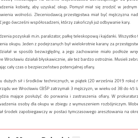
dzenia kobiety, aby uzyskać okup. Pomysł miał się zrodzić w jednym
awienia wolności. Zleceniodawcą przestępstwa miał być mężczyzna nad
 jego ówcześni współosadzeni, którzy zakończyli już odbywanie kary.
nia pozyskali m.in. paralizator, pałkę teleskopową i kajdanki. Wszystko 
enia okupu. Jeden z podejrzanych był wielokrotnie karany za przestępst
h działał w sposób bezwzględny, a jego zachowanie miało podłoże wrę
 Wrocławiu działali błyskawicznie, ale też bardzo ostrożnie. Musieli zebr
c cały czas o bezpieczeństwo potencjalnej ofiary.
u dużych sił i środków technicznych, w piątek (20 września 2019 roku) 
arządu we Wrocławiu CBŚP zatrzymali 3 mężczyzn, w wieku od 38 do 45 la
zia mające posłużyć do porwania i zastraszenia ofiary. W prokuratur
owadzenia osoby dla okupu w zbiegu z wymuszeniem rozbójniczym. Wob
wał środek zapobiegawczy w postaci tymczasowego aresztowania na okr