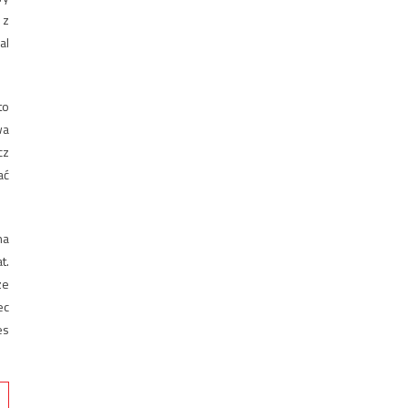
 z
al
to
wa
cz
ać
na
t.
ze
ec
es