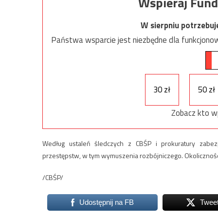
Wspieraj Fund
W sierpniu potrzebu
Państwa wsparcie jest niezbędne dla funkcjonow
30 zł
50 zł
Zobacz kto w
Według ustaleń śledczych z CBŚP i prokuratury zabe
przestępstw, w tym wymuszenia rozbójniczego. Okoliczności
/CBŚP/
Udostępnij na FB
Twee