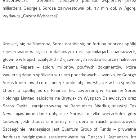
Balcerowicza i Geremka. Niedawno podmiot wspierany przez
miliardera George’a Sorosa zainwestował ok. 17 mln dol. w Agorę,
wydawcę „Gazety Wyborczej”.
Kreujący się na filantropa, Soros dorobił się on fortuny poprzez spółki
rejestrowane w rajach podatkowych i na spekulacjach finansowych,
głównie w krajach azjatyckich. Z ujawnionych niedawno przez hakerów
Panama Papers – zbioru milionów poufnych dokumentów, które
zawierają dane o spółkach w rajach podatkowych – wynika, że George
Soros kontrolował co najmniej 3 podmioty inwestujące w taki sposób.
Chodzi o spółkę Soros Finance, Inc. utworzoną w Panamie; Soros
Holdings Limited założoną na Brytyjskich Wyspach Dziewiczych oraz
Soros Capital, zarejestrowaną na Bermudach. Według telewizji Fox
News ujawnione dane dotyczące Sorosa to tylko wierzchołek góry
lodowej, jeśli chodzi o interesy miliardera w rajach podatkowych.
Szczególnie interesująca jest Quantum Group of Funds – prywatne
fundusze hedgingowe zarejestrowane na Curaçao i Kajmanach. Ich