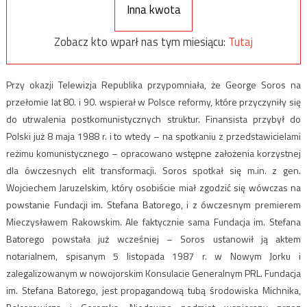
Inna kwota
Zobacz kto wparł nas tym miesiącu:
Tutaj
Przy okazji Telewizja Republika przypomniała, że George Soros na
przełomie lat 80. i 90. wspierał w Polsce reformy, które przyczyniły się
do utrwalenia postkomunistycznych struktur. Finansista przybył do
Polski już 8 maja 1988 r. i to wtedy – na spotkaniu z przedstawicielami
reżimu komunistycznego – opracowano wstępne założenia korzystnej
dla ówczesnych elit transformacji. Soros spotkał się m.in. z gen.
Wojciechem Jaruzelskim, który osobiście miał zgodzić się wówczas na
powstanie Fundacji im. Stefana Batorego, i z ówczesnym premierem
Mieczysławem Rakowskim. Ale faktycznie sama Fundacja im. Stefana
Batorego powstała już wcześniej – Soros ustanowił ją aktem
notarialnem, spisanym 5 listopada 1987 r. w Nowym Jorku i
zalegalizowanym w nowojorskim Konsulacie Generalnym PRL. Fundacja
im. Stefana Batorego, jest propagandową tubą środowiska Michnika,