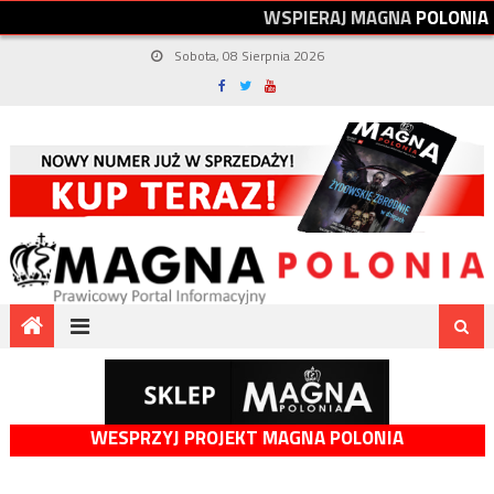
W
S
P
I
E
R
A
J
M
A
G
N
A
P
O
L
O
N
I
A
Sobota, 08 Sierpnia 2026
WESPRZYJ PROJEKT MAGNA POLONIA