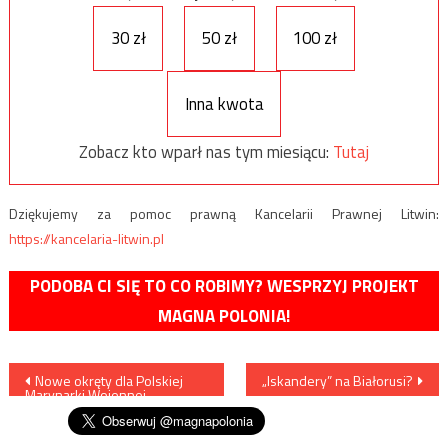
30 zł
50 zł
100 zł
Inna kwota
Zobacz kto wparł nas tym miesiącu:
Tutaj
Dziękujemy za pomoc prawną Kancelarii Prawnej Litwin:
https://kancelaria-litwin.pl
PODOBA CI SIĘ TO CO ROBIMY? WESPRZYJ PROJEKT
MAGNA POLONIA!
Nawigacja
Nowe okręty dla Polskiej
„Iskandery” na Białorusi?
Marynarki Wojennej
wpisu