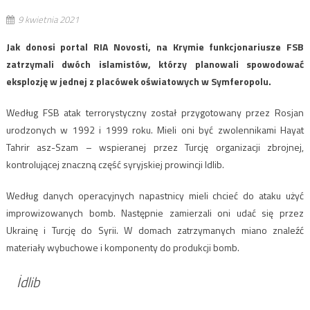
9 kwietnia 2021
Jak donosi portal RIA Novosti, na Krymie funkcjonariusze FSB
zatrzymali dwóch islamistów, którzy planowali spowodować
eksplozję w jednej z placówek oświatowych w Symferopolu.
Według FSB atak terrorystyczny został przygotowany przez Rosjan
urodzonych w 1992 i 1999 roku. Mieli oni być zwolennikami Hayat
Tahrir asz-Szam – wspieranej przez Turcję organizacji zbrojnej,
kontrolującej znaczną część syryjskiej prowincji Idlib.
Według danych operacyjnych napastnicy mieli chcieć do ataku użyć
improwizowanych bomb. Następnie zamierzali oni udać się przez
Ukrainę i Turcję do Syrii. W domach zatrzymanych miano znaleźć
materiały wybuchowe i komponenty do produkcji bomb.
İdlib