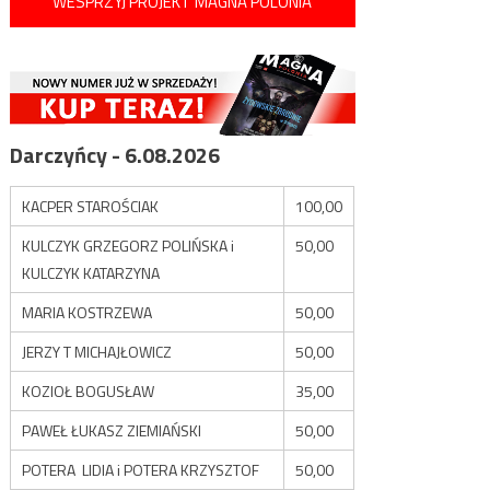
WESPRZYJ PROJEKT MAGNA POLONIA
Darczyńcy - 6.08.2026
KACPER STAROŚCIAK
100,00
KULCZYK GRZEGORZ POLIŃSKA i
50,00
KULCZYK KATARZYNA
MARIA KOSTRZEWA
50,00
JERZY T MICHAJŁOWICZ
50,00
KOZIOŁ BOGUSŁAW
35,00
PAWEŁ ŁUKASZ ZIEMIAŃSKI
50,00
POTERA LIDIA i POTERA KRZYSZTOF
50,00