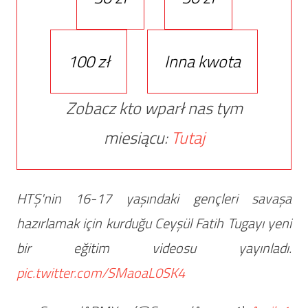
100 zł
Inna kwota
Zobacz kto wparł nas tym
miesiącu:
Tutaj
HTŞ'nin 16-17 yaşındaki gençleri savaşa
hazırlamak için kurduğu Ceyşül Fatih Tugayı yeni
bir eğitim videosu yayınladı.
pic.twitter.com/SMaoaL0SK4