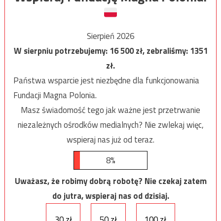
Sierpień 2026
W sierpniu potrzebujemy:
16 500
zł, zebraliśmy:
1351
zł.
Państwa wsparcie jest niezbędne dla funkcjonowania
Fundacji Magna Polonia.
Masz świadomość tego jak ważne jest przetrwanie
niezależnych ośrodków medialnych? Nie zwlekaj więc,
wspieraj nas już od teraz.
8%
Uważasz, że robimy dobrą robotę? Nie czekaj zatem
do jutra, wspieraj nas od dzisiaj.
30 zł
50 zł
100 zł