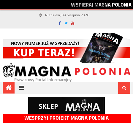
W
S
P
I
E
R
A
J
M
A
G
N
A
P
O
L
O
N
I
A
Niedziela, 09 Sierpnia 2026
WESPRZYJ PROJEKT MAGNA POLONIA