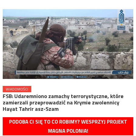
WIADOMOŚCI
FSB: Udaremniono zamachy terrorystyczne, które
zamierzali przeprowadzić na Krymie zwolennicy
Hayat Tahrir asz-Szam
PODOBA CI SIĘ TO CO ROBIMY? WESPRZYJ PROJEKT
MAGNA POLONIA!