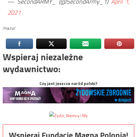
— SecondARMY_ (@SecondArmy_1)
April 1,
2021
/ria.ru/
Wspieraj niezależne
wydawnictwo:
Czy jest jeszcze naród polski?
Wspieraj Fundację Magna Polonia!