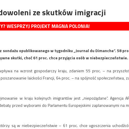
dowoleni ze skutków imigracji
MY? WESPRZYJ PROJEKT MAGNA POLONIA!
 z sondażu opublikowanego w tygodniku „Journal du Dimanche”. 58 pro
wne skutki, choć 61 proc. chce przyjęcia osób w niebezpieczeństwie.
wpływa na wzrost gospodarczy kraju, zdaniem 55 proc. – na przyszło
poszanowanie laickości Francji, 64 proc. – na spójność społeczeństwa, z
jmowanie w kraju kolejnych imigrantów jest „niepożądane”. Agencja A
 debaty przed wyborami do Parlamentu Europejskimi zaplanowanymi na m
, którzy są w niebezpieczeństwie – 61 proc. chce ugoszczenia uchodźc