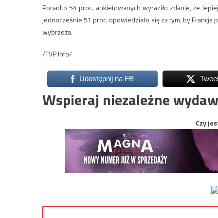
Ponadto 54 proc. ankietowanych wyraziło zdanie, że lepi
jednocześnie 51 proc. opowiedziało się za tym, by Francja p
wybrzeża.
/TVP Info/
Udostępnij na FB
Twee
Wspieraj niezależne wydaw
Czy jes