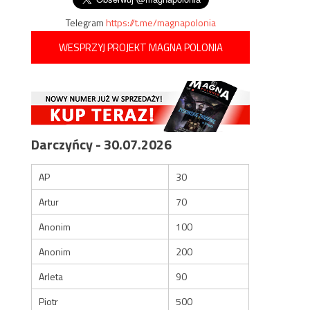
Telegram
https://t.me/magnapolonia
WESPRZYJ PROJEKT MAGNA POLONIA
Darczyńcy - 30.07.2026
AP
30
Artur
70
Anonim
100
Anonim
200
Arleta
90
Piotr
500