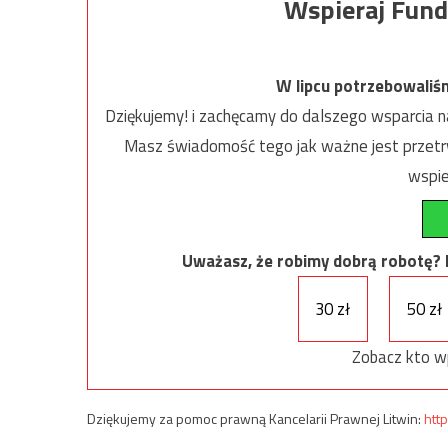
Wspieraj Fund
W lipcu potrzebowaliś
Dziękujemy! i zachęcamy do dalszego wsparcia na
Masz świadomość tego jak ważne jest przetrw
wspie
Uważasz, że robimy dobrą robotę? Ni
30 zł
50 zł
Zobacz kto w
Dziękujemy za pomoc prawną Kancelarii Prawnej Litwin:
http