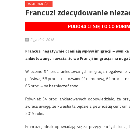
WIADOMOŚCI
Francuzi zdecydowanie nieza
PODOBA CI SIĘ TO CO ROBI
2 grudnia 2018
Francuzi negatywnie oceniają wpływ imigracji – wynika
ankietowanych uważa, że we Francji imigracja ma negaty
W ocenie 54 proc. ankietowanych imigracja negatywnie 
państwa, 58 proc. – na tożsamość narodową, 61 proc. – na 
66 proc. – na bezpieczeństwo.
Również 64 proc. ankietowanych odpowiedziało, że przy
zwraca uwagę, że kwestia ta będzie z pewnością centrum
2019 roku.
Francuzi jednak opowiadają się za przyjęciem tych ludzi