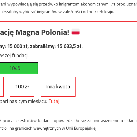
wani wypowiadają się przeciwko imigrantom ekonomicznym. 71 proc. uznał
 należałoby wybierać imigrantów w zależności od potrzeb kraju.
ację Magna Polonia!
my:
15 000
zł, zebraliśmy:
15 633,5
zł.
szej fundacji.
104%
100 zł
Inna kwota
parł nas tym miesiącu:
Tutaj
 proc. uczestników badania opowiedziało się za unieważnieniem układu
oli na granicach wewnętrznych w Unii Europejskiej.