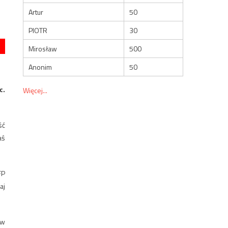
Artur
50
PIOTR
30
Mirosław
500
Anonim
50
c.
Więcej...
ść
aś
FP
aj
ów