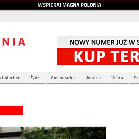
W
S
P
I
E
R
A
J
M
A
G
N
A
P
O
L
O
N
I
A
& Holocher
Żydzi
Gospodarka
Historia
Wiara
Po