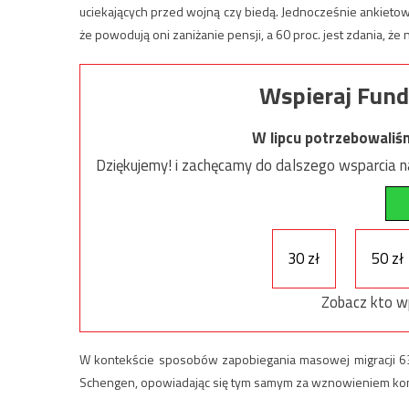
uciekających przed wojną czy biedą. Jednocześnie ankieto
że powodują oni zaniżanie pensji, a 60 proc. jest zdania, że
Wspieraj Fund
W lipcu potrzebowaliś
Dziękujemy! i zachęcamy do dalszego wsparcia na
30 zł
50 zł
Zobacz kto w
W kontekście sposobów zapobiegania masowej migracji 63
Schengen, opowiadając się tym samym za wznowieniem kontr