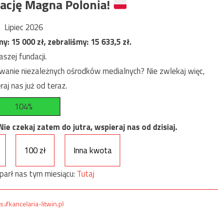
ację Magna Polonia!
Lipiec 2026
my:
15 000
zł, zebraliśmy:
15 633,5
zł.
szej fundacji.
anie niezależnych ośrodków medialnych? Nie zwlekaj więc,
raj nas już od teraz.
104%
e czekaj zatem do jutra, wspieraj nas od dzisiaj.
100 zł
Inna kwota
parł nas tym miesiącu:
Tutaj
s://kancelaria-litwin.pl