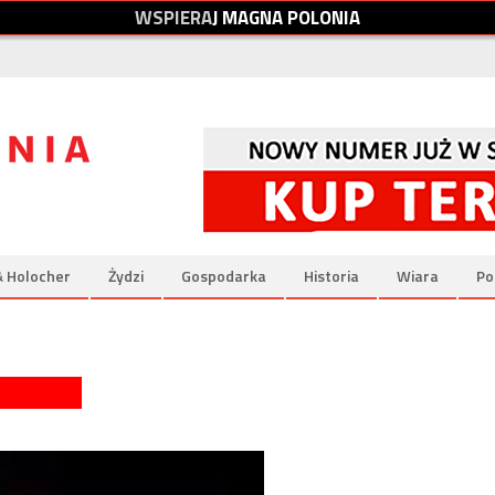
W
S
P
I
E
R
A
J
M
A
G
N
A
P
O
L
O
N
I
A
& Holocher
Żydzi
Gospodarka
Historia
Wiara
Po