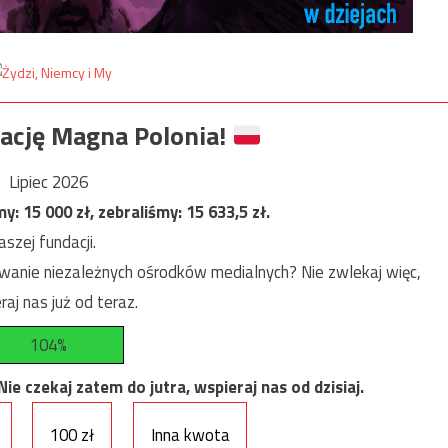
ację Magna Polonia!
Lipiec 2026
my:
15 000
zł, zebraliśmy:
15 633,5
zł.
szej fundacji.
anie niezależnych ośrodków medialnych? Nie zwlekaj więc,
raj nas już od teraz.
104%
e czekaj zatem do jutra, wspieraj nas od dzisiaj.
100 zł
Inna kwota