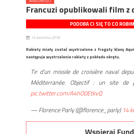
WIADOMOŚCI
Francuzi opublikowali film z 
PODOBA CI SIĘ TO CO ROBI
14 kwietnia 2018
Rakiety miały zostać wystrzelone z fregaty klasy Aqu
następuje wystrzelenie rakiety z pokładu okrętu.
Tir d’un missile de croisière naval dep
Méditerranée. Objectif : un site de
pic.twitter.com/A4hO0EtkvQ
— Florence Parly (@florence_parly)
14 k
Wspieraj Fund