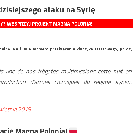
dzisiejszego ataku na Syrię
MY? WESPRZYJ PROJEKT MAGNA POLONIA!
itaine. Na filmie moment przekręcania kluczyka startowego, po cz
uis une de nos frégates multimissions cette nuit en
 production d’armes chimiques du régime syrien.
wietnia 2018
ację Magna Polonia!