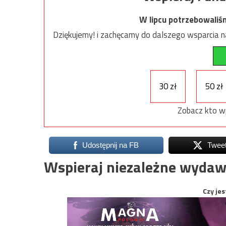
W lipcu potrzebowaliś
Dziękujemy! i zachęcamy do dalszego wsparcia na
30 zł
50 zł
Zobacz kto w
Udostępnij na FB
Twee
Wspieraj niezależne wydaw
Czy jes