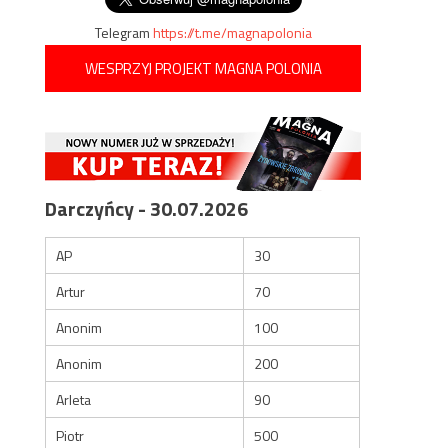
Telegram
https://t.me/magnapolonia
WESPRZYJ PROJEKT MAGNA POLONIA
Darczyńcy - 30.07.2026
AP
30
Artur
70
Anonim
100
Anonim
200
Arleta
90
Piotr
500