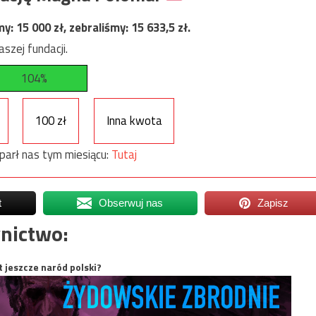
my:
15 000
zł, zebraliśmy:
15 633,5
zł.
szej fundacji.
104%
100 zł
Inna kwota
parł nas tym miesiącu:
Tutaj
t
Obserwuj nas
Zapisz
nictwo:
t jeszcze naród polski?