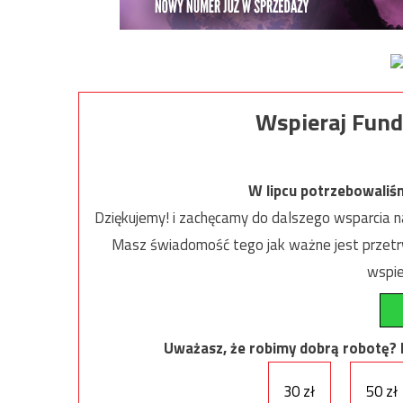
Wspieraj Fund
W lipcu potrzebowaliś
Dziękujemy! i zachęcamy do dalszego wsparcia na
Masz świadomość tego jak ważne jest przetrw
wspie
Uważasz, że robimy dobrą robotę? Ni
30 zł
50 zł