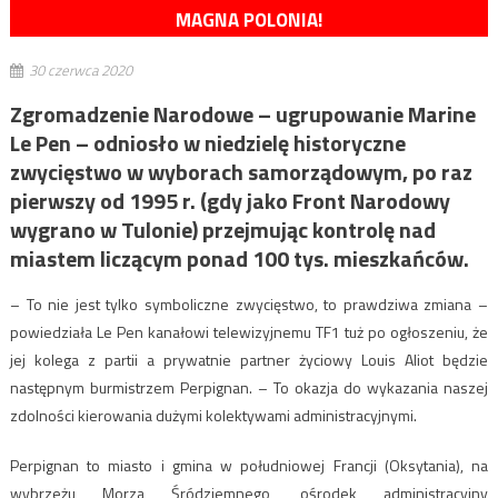
MAGNA POLONIA!
30 czerwca 2020
Zgromadzenie Narodowe – ugrupowanie Marine
Le Pen – odniosło w niedzielę historyczne
zwycięstwo w wyborach samorządowym, po raz
pierwszy od 1995 r. (gdy jako Front Narodowy
wygrano w Tulonie) przejmując kontrolę nad
miastem liczącym ponad 100 tys. mieszkańców.
– To nie jest tylko symboliczne zwycięstwo, to prawdziwa zmiana –
powiedziała Le Pen kanałowi telewizyjnemu TF1 tuż po ogłoszeniu, że
jej kolega z partii a prywatnie partner życiowy Louis Aliot będzie
następnym burmistrzem Perpignan. – To okazja do wykazania naszej
zdolności kierowania dużymi kolektywami administracyjnymi.
Perpignan to miasto i gmina w południowej Francji (Oksytania), na
wybrzeżu Morza Śródziemnego, ośrodek administracyjny