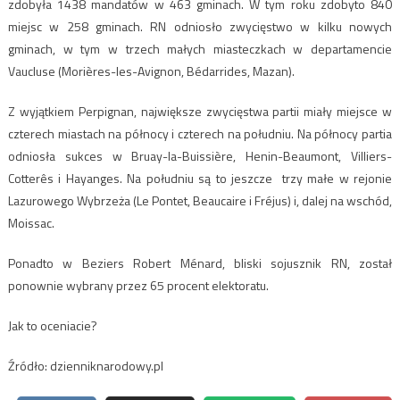
zdobyła 1438 mandatów w 463 gminach. W tym roku zdobyto 840
miejsc w 258 gminach. RN odniosło zwycięstwo w kilku nowych
gminach, w tym w trzech małych miasteczkach w departamencie
Vaucluse (Morières-les-Avignon, Bédarrides, Mazan).
Z wyjątkiem Perpignan, największe zwycięstwa partii miały miejsce w
czterech miastach na północy i czterech na południu. Na północy partia
odniosła sukces w Bruay-la-Buissière, Henin-Beaumont, Villiers-
Cotterês i Hayanges. Na południu są to jeszcze trzy małe w rejonie
Lazurowego Wybrzeża (Le Pontet, Beaucaire i Fréjus) i, dalej na wschód,
Moissac.
Ponadto w Beziers Robert Ménard, bliski sojusznik RN, został
ponownie wybrany przez 65 procent elektoratu.
Jak to oceniacie?
Źródło: dzienniknarodowy.pl