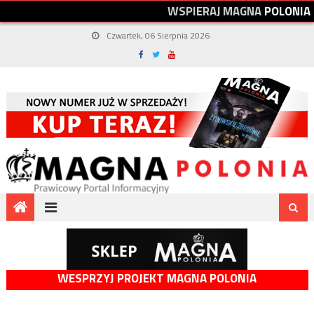
W
S
P
I
E
R
A
J
M
A
G
N
A
P
O
L
O
N
I
A
Czwartek, 06 Sierpnia 2026
WESPRZYJ PROJEKT MAGNA POLONIA