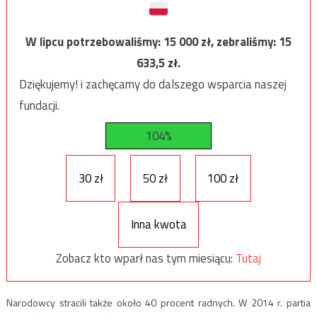
W lipcu potrzebowaliśmy:
15 000
zł, zebraliśmy:
15
633,5
zł.
Dziękujemy! i zachęcamy do dalszego wsparcia naszej
fundacji.
104%
30 zł
50 zł
100 zł
Inna kwota
Zobacz kto wparł nas tym miesiącu:
Tutaj
Narodowcy stracili także około 40 procent radnych. W 2014 r. partia