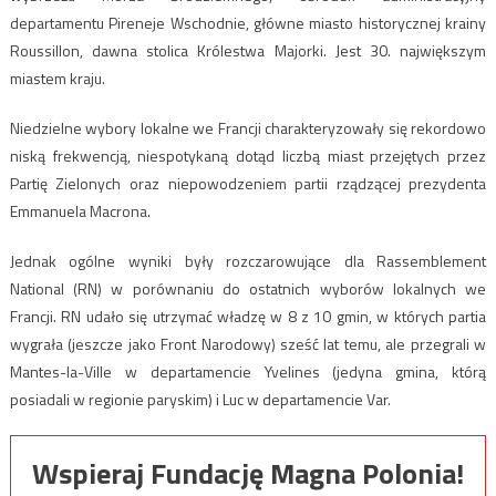
departamentu Pireneje Wschodnie, główne miasto historycznej krainy
Roussillon, dawna stolica Królestwa Majorki. Jest 30. największym
miastem kraju.
Niedzielne wybory lokalne we Francji charakteryzowały się rekordowo
niską frekwencją, niespotykaną dotąd liczbą miast przejętych przez
Partię Zielonych oraz niepowodzeniem partii rządzącej prezydenta
Emmanuela Macrona.
Jednak ogólne wyniki były rozczarowujące dla Rassemblement
National (RN) w porównaniu do ostatnich wyborów lokalnych we
Francji. RN udało się utrzymać władzę w 8 z 10 gmin, w których partia
wygrała (jeszcze jako Front Narodowy) sześć lat temu, ale przegrali w
Mantes-la-Ville w departamencie Yvelines (jedyna gmina, którą
posiadali w regionie paryskim) i Luc w departamencie Var.
Wspieraj Fundację Magna Polonia!