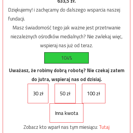
633,5
zł.
Dziękujemy! i zachęcamy do dalszego wsparcia naszej
fundacji.
Masz świadomość tego jak ważne jest przetrwanie
niezależnych ośrodków medialnych? Nie zwlekaj więc,
wspieraj nas już od teraz.
104%
Uważasz, że robimy dobrą robotę? Nie czekaj zatem
do jutra, wspieraj nas od dzisiaj.
30 zł
50 zł
100 zł
Inna kwota
Zobacz kto wparł nas tym miesiącu:
Tutaj