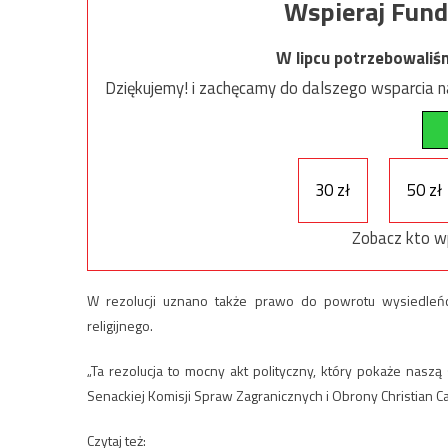
Wspieraj Fund
W lipcu potrzebowaliś
Dziękujemy! i zachęcamy do dalszego wsparcia na
30 zł
50 zł
Zobacz kto w
W rezolucji uznano także prawo do powrotu wysiedleńc
religijnego.
„Ta rezolucja to mocny akt polityczny, który pokaże nas
Senackiej Komisji Spraw Zagranicznych i Obrony Christian
Czytaj też: