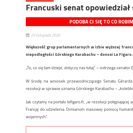
Francuski senat opowiedział
PODOBA CI SIĘ TO CO ROBI
25 listopada 2020
Większość grup parlamentarnych w izbie wyższej franc
niepodległości Górskiego Karabachu – donosi Le Figaro.
„To, co się tam dzieje, dotyczy nas tutaj” – ostrzega senator 
W środę na wniosek przewodniczącego Senatu Gérarda L
rezolucji w sprawie uznania Górskiego Karabachu – „kolebki c
Jak czytamy na portalu lefigaro.fr, „w rezolucji potępiając
Francję do udzielenia Ormianom masowej pomocy humani
wojennych”.