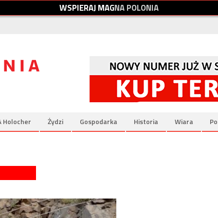
W
S
P
I
E
R
A
J
M
A
G
N
A
P
O
L
O
N
I
A
& Holocher
Żydzi
Gospodarka
Historia
Wiara
Po