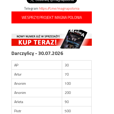
Telegram
https://t.me/magnapolonia
WESPRZYJ PROJEKT MAGNA POLONIA
Darczyńcy - 30.07.2026
AP
30
Artur
70
Anonim
100
Anonim
200
Arleta
90
Piotr
500