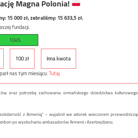
ację Magna Polonia!
my:
15 000
zł, zebraliśmy:
15 633,5
zł.
szej fundacji.
104%
100 zł
Inna kwota
parł nas tym miesiącu:
Tutaj
ów oraz potrzebę zachowania ormiańskiego dziedzictwa kulturowego
zą solidarność z Armenią” – wyjaśnił we wtorek wieczorem przewodniczą
 Cambon po wysłuchaniu ambasadorów Armenii i Azerbejdżanu.