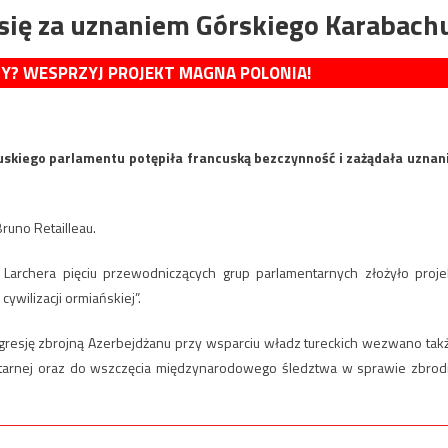
 się za uznaniem Górskiego Karabach
MY? WESPRZYJ PROJEKT MAGNA POLONIA!
uskiego parlamentu potępiła francuską bezczynność i zażądała uznan
Bruno Retailleau.
archera pięciu przewodniczących grup parlamentarnych złożyło proje
ywilizacji ormiańskiej”.
ej agresję zbrojną Azerbejdżanu przy wsparciu władz tureckich wezwano tak
tarnej oraz do wszczęcia międzynarodowego śledztwa w sprawie zbrod