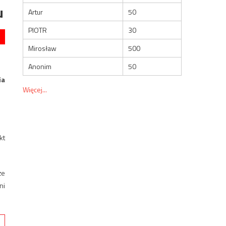
u
Artur
50
PIOTR
30
Mirosław
500
Anonim
50
ia
Więcej...
kt
że
ni