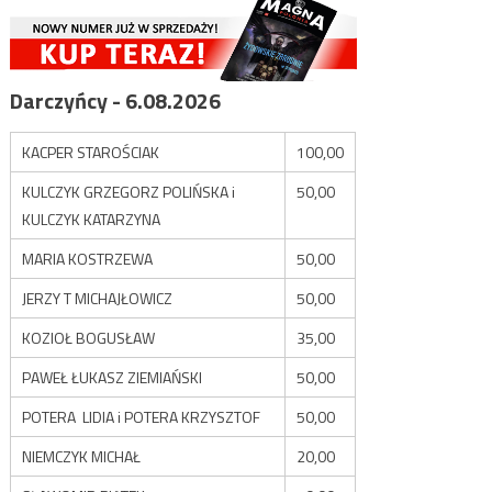
Darczyńcy - 6.08.2026
KACPER STAROŚCIAK
100,00
KULCZYK GRZEGORZ POLIŃSKA i
50,00
KULCZYK KATARZYNA
MARIA KOSTRZEWA
50,00
JERZY T MICHAJŁOWICZ
50,00
KOZIOŁ BOGUSŁAW
35,00
PAWEŁ ŁUKASZ ZIEMIAŃSKI
50,00
POTERA LIDIA i POTERA KRZYSZTOF
50,00
NIEMCZYK MICHAŁ
20,00