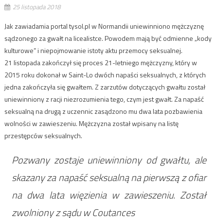
25 listopada 2018
Jak zawiadamia portal tysol.pl w Normandii uniewinniono mężczyznę
sądzonego za gwałt na licealistce. Powodem mają być odmienne „kody
kulturowe” i niepojmowanie istoty aktu przemocy seksualnej.
21 listopada zakończył się proces 21-letniego mężczyzny, który w
2015 roku dokonał w Saint-Lo dwóch napaści seksualnych, z których
jedna zakończyła się gwałtem. Z zarzutów dotyczących gwałtu został
uniewinniony z racji niezrozumienia tego, czym jest gwałt. Za napaść
seksualną na drugą z uczennic zasądzono mu dwa lata pozbawienia
wolności w zawieszeniu. Mężczyzna został wpisany na listę
przestępców seksualnych.
Pozwany zostaje uniewinniony od gwałtu, ale
skazany za napaść seksualną na pierwszą z ofiar
na dwa lata więzienia w zawieszeniu. Został
zwolniony z sądu w Coutances