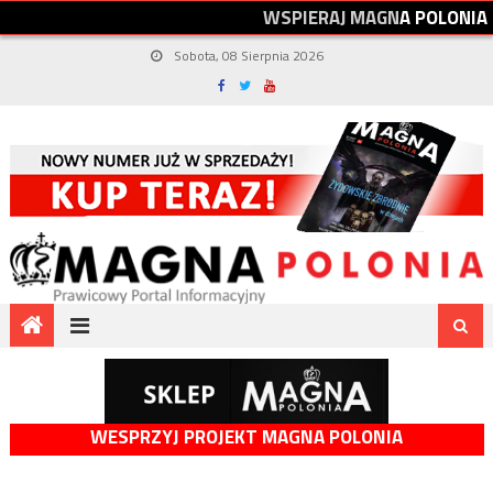
W
S
P
I
E
R
A
J
M
A
G
N
A
P
O
L
O
N
I
A
Sobota, 08 Sierpnia 2026
WESPRZYJ PROJEKT MAGNA POLONIA