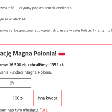
 przeszłość — czytamy pod wpisem dziennikarza.
le że w latach 60.
anie, bezpiecznie, spokojnie. Jak zresztą w całej Polsce. I Francji… z l
ację Magna Polonia!
jemy:
16 500
zł, zebraliśmy:
1351
zł.
ania Fundacji Magna Polonia.
8%
100 zł
Inna kwota
parł nas tym miesiącu:
Tutaj