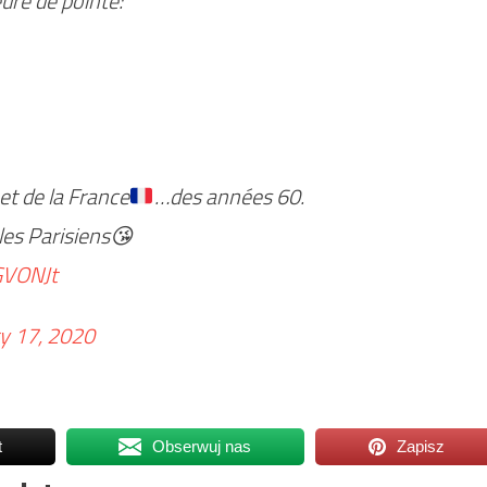
ure de pointe:
et de la France
…des années 60.
les Parisiens😘
GVONJt
y 17, 2020
t
Obserwuj nas
Zapisz