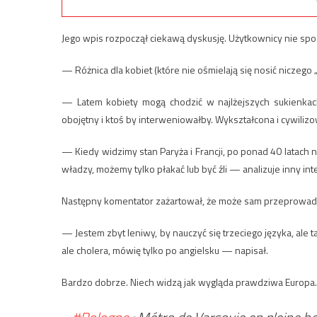
Jego wpis rozpoczął ciekawą dyskusję. Użytkownicy nie spodzi
— Różnica dla kobiet (które nie ośmielają się nosić niczego
— Latem kobiety mogą chodzić w najlżejszych sukienkach,
obojętny i ktoś by interweniowałby. Wykształcona i cywiliz
— Kiedy widzimy stan Paryża i Francji, po ponad 40 latach n
władzy, możemy tylko płakać lub być źli — analizuje inny int
Następny komentator zażartował, że może sam przeprowadzi
— Jestem zbyt leniwy, by nauczyć się trzeciego języka, ale 
ale cholera, mówię tylko po angielsku — napisał.
Bardzo dobrze. Niech widzą jak wygląda prawdziwa Europa.