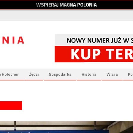
W
S
P
I
E
R
A
J
M
A
G
N
A
P
O
L
O
N
I
A
& Holocher
Żydzi
Gospodarka
Historia
Wiara
Po