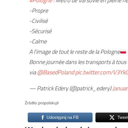
#Pologne
: Métro de Varsovie en pleine he
-Propre
-Civilisé
-Sécurisé
-Calme
A l'image de tout le reste de la Pologne
Bonne journée dans les transports à tous 
via
@BasedPoland
pic.twitter.com/V3Yk
— Patrick Edery (@patrick_edery)
Januar
Źródło: propolski.pl
Udostępnij na FB
Twee