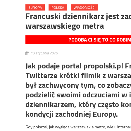
EUROPA
POLSKA
WIADOMOŚCI
Francuski dziennikarz jest z
warszawskiego metra
PODOBA CI SIĘ TO CO ROBI
18 stycznia 2020
Jak podaje portal propolski.pl 
Twitterze krótki filmik z warsz
był zachwycony tym, co zobaczy
podzielić swoimi odczuciami w i
dziennikarzem, który często ko
kondycji zachodniej Europy.
Gdy pokazał, jak wygląda warszawskie metro, wielu interna