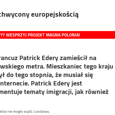
achwycony europejskością
MY? WESPRZYJ PROJEKT MAGNA POLONIA!
Francuz Patrick Edery zamieścił na
awskiego metra. Mieszkaniec tego kraju
ł do tego stopnia, że musiał się
nternecie. Patrick Edery jest
mentuje tematy imigracji, jak również
utów nie mogło wyjść z podziwu.