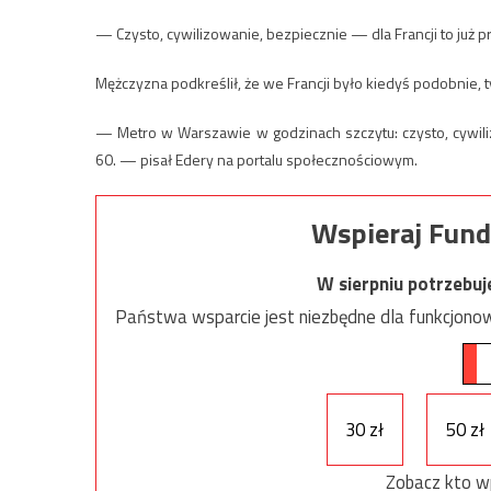
— Czysto, cywilizowanie, bezpiecznie — dla Francji to już
Mężczyzna podkreślił, że we Francji było kiedyś podobnie, ty
— Metro w Warszawie w godzinach szczytu: czysto, cywilizow
60. — pisał Edery na portalu społecznościowym.
Wspieraj Fund
W sierpniu potrzebu
Państwa wsparcie jest niezbędne dla funkcjonow
30 zł
50 zł
Zobacz kto w