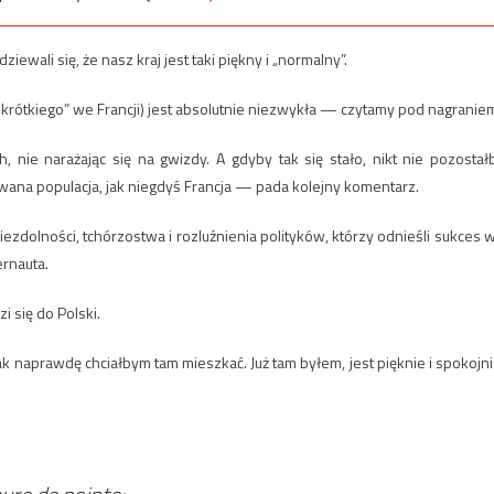
ewali się, że nasz kraj jest taki piękny i „normalny”.
 „krótkiego” we Francji) jest absolutnie niezwykła — czytamy pod nagranie
 nie narażając się na gwizdy. A gdyby tak się stało, nikt nie pozostał
owana populacja, jak niegdyś Francja — pada kolejny komentarz.
iezdolności, tchórzostwa i rozluźnienia polityków, którzy odnieśli sukces 
ernauta.
 się do Polski.
tak naprawdę chciałbym tam mieszkać. Już tam byłem, jest pięknie i spokojni