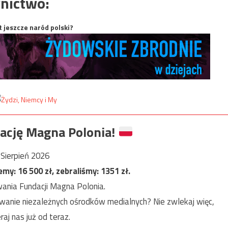
nictwo:
t jeszcze naród polski?
ację Magna Polonia!
Sierpień 2026
jemy:
16 500
zł, zebraliśmy:
1351
zł.
ania Fundacji Magna Polonia.
anie niezależnych ośrodków medialnych? Nie zwlekaj więc,
raj nas już od teraz.