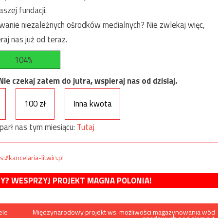
szej fundacji.
anie niezależnych ośrodków medialnych? Nie zwlekaj więc,
raj nas już od teraz.
104%
e czekaj zatem do jutra, wspieraj nas od dzisiaj.
100 zł
Inna kwota
parł nas tym miesiącu:
Tutaj
s://kancelaria-litwin.pl
MY? WESPRZYJ PROJEKT MAGNA POLONIA!
ele
Międzynarodowy projekt ws. możliwości magazynowania wód