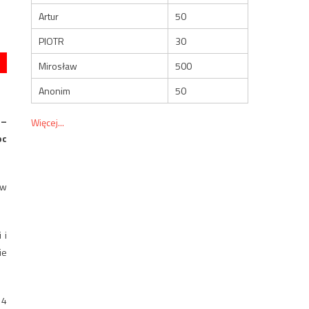
Artur
50
PIOTR
30
Mirosław
500
Anonim
50
 –
Więcej...
oc
 w
 i
ie
 4