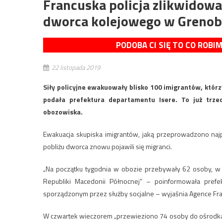
Francuska policja zlikwidow
dworca kolejowego w Grenob
PODOBA CI SIĘ TO CO ROBI
22 listopada 2019
Siły policyjne ewakuowały blisko 100 imigrantów, któr
podała prefektura departamentu Isere. To już trz
obozowiska.
Ewakuacja skupiska imigrantów, jaką przeprowadzono najp
pobliżu dworca znowu pojawili się migranci.
„Na początku tygodnia w obozie przebywały 62 osoby, w t
Republiki Macedonii Północnej” – poinformowała prefe
sporządzonym przez służby socjalne – wyjaśnia Agence Fr
W czwartek wieczorem „przewieziono 74 osoby do ośrodka d