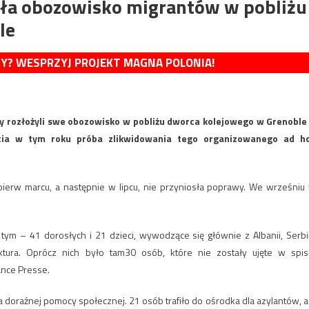
ała obozowisko migrantów w pobliżu
le
MY? WESPRZYJ PROJEKT MAGNA POLONIA!
zy rozłożyli swe obozowisko w pobliżu dworca kolejowego w Grenoble
ecia w tym roku próba zlikwidowania tego organizowanego ad h
ierw marcu, a następnie w lipcu, nie przyniosła poprawy. We wrześniu
ym – 41 dorosłych i 21 dzieci, wywodzące się głównie z Albanii, Serbii
ktura. Oprócz nich było tam30 osób, które nie zostały ujęte w spis
ance Presse.
oraźnej pomocy społecznej. 21 osób trafiło do ośrodka dla azylantów, a