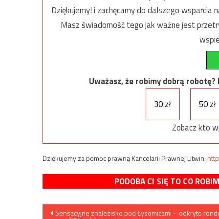
Dziękujemy! i zachęcamy do dalszego wsparcia na
Masz świadomość tego jak ważne jest przetrw
wspie
Uważasz, że robimy dobrą robotę? Ni
30 zł
50 zł
Zobacz kto w
Dziękujemy za pomoc prawną Kancelarii Prawnej Litwin:
http
PODOBA CI SIĘ TO CO ROBI
Nawigacja
Sensacyjne znalezisko pod Łysomicami – odkryto rond