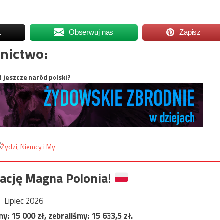
t
Obserwuj nas
Zapisz
nictwo:
t jeszcze naród polski?
ację Magna Polonia!
Lipiec 2026
my:
15 000
zł, zebraliśmy:
15 633,5
zł.