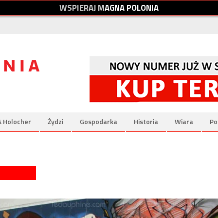
W
S
P
I
E
R
A
J
M
A
G
N
A
P
O
L
O
N
I
A
& Holocher
Żydzi
Gospodarka
Historia
Wiara
Po