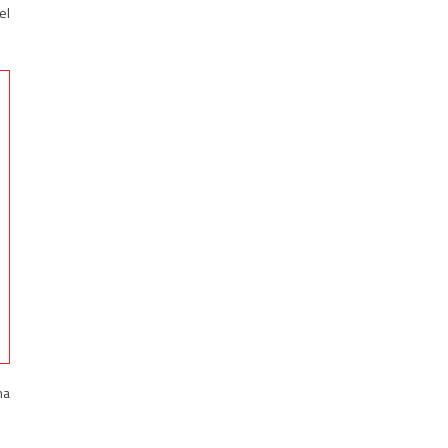
el
na