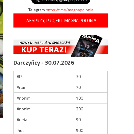
Telegram
https://t.me/magnapolonia
WESPRZYJ PROJEKT MAGNA POLONIA
Darczyńcy - 30.07.2026
AP
30
Artur
70
Anonim
100
Anonim
200
Arleta
90
Piotr
500