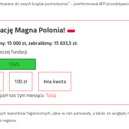
ortowane do swych krajów pochodzenia” – poinformował AFP przedstawici
ację Magna Polonia!
my:
15 000
zł, zebraliśmy:
15 633,5
zł.
szej fundacji.
104%
100 zł
Inna kwota
parł nas tym miesiącu:
Tutaj
ch warunków higienicznych, jakie w nim panowały, a także ze względu 
e regionu.