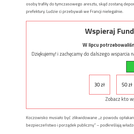
osoby trafiły do tymczasowego aresztu, skąd zostaną dep
prefektury. Ludzie ci przebywali we Francji nielegalnie.
Wspieraj Fund
W lipcu potrzebowaliś
Dziękujemy! i zachęcamy do dalszego wsparcia na
30 zł
50 zł
Zobacz kto w
Koczowisko musiało być zlikwidowane „z powodu opłakany
bezpieczeństwo i porządek publiczny” – podkreślają władz