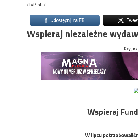
/TVP Info/
Udostępnij na FB
Twee
Wspieraj niezależne wydaw
Czy jes
Wspieraj Fund
W lipcu potrzebowaliś