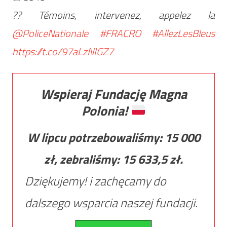
?? Témoins, intervenez, appelez la
@PoliceNationale
#FRACRO
#AllezLesBleus
https://t.co/97aLzNIGZ7
Wspieraj Fundację Magna
Polonia!
W lipcu potrzebowaliśmy:
15 000
zł, zebraliśmy:
15 633,5
zł.
Dziękujemy! i zachęcamy do
dalszego wsparcia naszej fundacji.