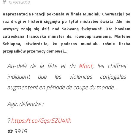
15 lipca 2018
Reprezentacja Francji pokonała w finale Mundialu Chorwację i po
raz drugi w historii sięgnęła po tytuł mistrzów świata. Ale nie
wszyscy zdają się dziś nad Sekwaną świętować. Oto bowiem
zatroskana francuska minister ds. równouprawnienia, Marlène
Schiappa, stwierdziła, że podczas mundialu rośnie liczba
przypadków przemocy domowej…
Au-delà de la fête et du
#foot
, les chiffres
indiquent que les violences conjugales
augmentent en période de coupe du monde…
Agir, défendre :
?
https://t.co/GqsrSZU4Xh
☎️ 3919