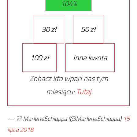
104%
30 zł
50 zł
100 zł
Inna kwota
Zobacz kto wparł nas tym
miesiącu:
Tutaj
— ?? MarleneSchiappa (@MarleneSchiappa)
15
lipca 2018