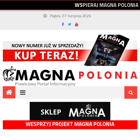
W
S
P
I
E
R
A
J
M
A
G
N
A
P
O
L
O
N
I
A
Piątek, 07 Sierpnia 2026
WESPRZYJ PROJEKT MAGNA POLONIA