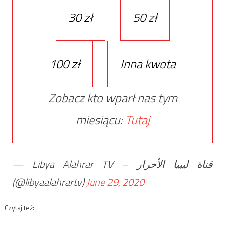
30 zł
50 zł
100 zł
Inna kwota
Zobacz kto wparł nas tym
miesiącu:
Tutaj
— Libya Alahrar TV – قناة ليبيا الأحرار
(@libyaalahrartv)
June 29, 2020
Czytaj też: