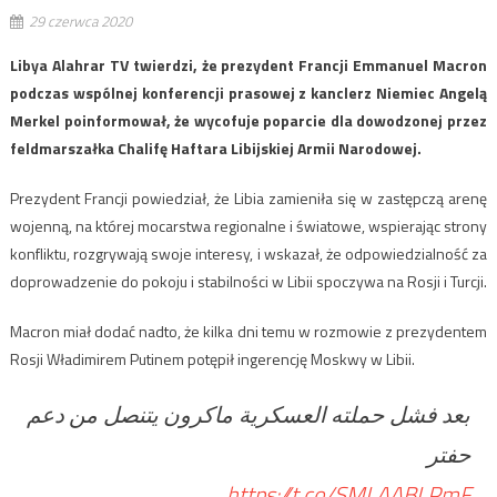
29 czerwca 2020
Libya Alahrar TV twierdzi, że prezydent Francji Emmanuel Macron
podczas wspólnej konferencji prasowej z kanclerz Niemiec Angelą
Merkel poinformował, że wycofuje poparcie dla dowodzonej przez
feldmarszałka Chalifę Haftara Libijskiej Armii Narodowej.
Prezydent Francji powiedział, że Libia zamieniła się w zastępczą arenę
wojenną, na której mocarstwa regionalne i światowe, wspierając strony
konfliktu, rozgrywają swoje interesy, i wskazał, że odpowiedzialność za
doprowadzenie do pokoju i stabilności w Libii spoczywa na Rosji i Turcji.
Macron miał dodać nadto, że kilka dni temu w rozmowie z prezydentem
Rosji Władimirem Putinem potępił ingerencję Moskwy w Libii.
بعد فشل حملته العسكرية ماكرون يتنصل من دعم
حفتر
https://t.co/SMLAABLPmF