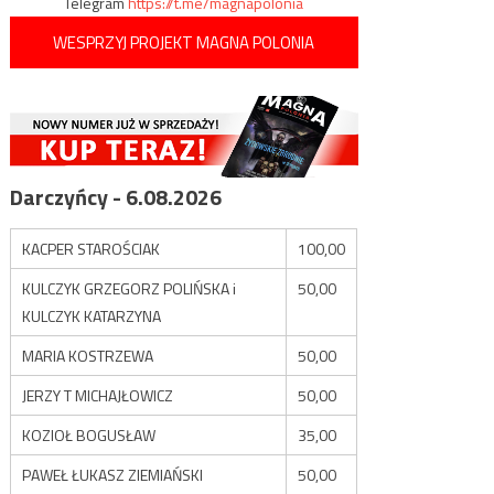
Telegram
https://t.me/magnapolonia
WESPRZYJ PROJEKT MAGNA POLONIA
Darczyńcy - 6.08.2026
KACPER STAROŚCIAK
100,00
KULCZYK GRZEGORZ POLIŃSKA i
50,00
KULCZYK KATARZYNA
MARIA KOSTRZEWA
50,00
JERZY T MICHAJŁOWICZ
50,00
KOZIOŁ BOGUSŁAW
35,00
PAWEŁ ŁUKASZ ZIEMIAŃSKI
50,00