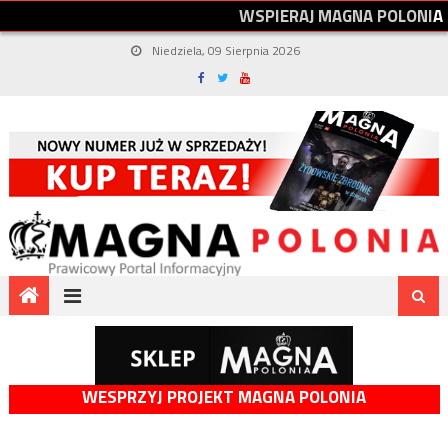
W
S
P
I
E
R
A
J
M
A
G
N
A
P
O
L
O
N
I
A
Niedziela, 09 Sierpnia 2026
WESPRZYJ PROJEKT MAGNA POLONIA