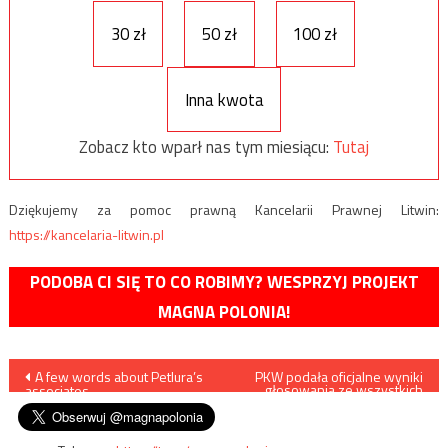
30 zł
50 zł
100 zł
Inna kwota
Zobacz kto wparł nas tym miesiącu:
Tutaj
Dziękujemy za pomoc prawną Kancelarii Prawnej Litwin:
https://kancelaria-litwin.pl
PODOBA CI SIĘ TO CO ROBIMY? WESPRZYJ PROJEKT
MAGNA POLONIA!
Nawigacja
A few words about Petlura’s
PKW podała oficjalne wyniki
głosowania ze wszystkich
associates
komisji wyborczych
wpisu