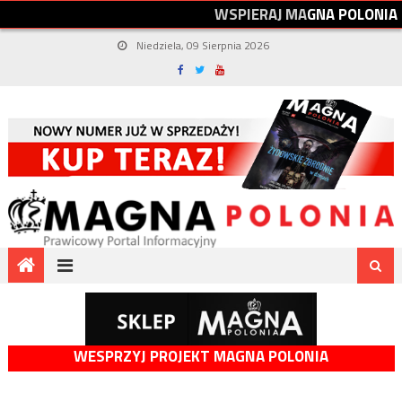
W
S
P
I
E
R
A
J
M
A
G
N
A
P
O
L
O
N
I
A
Niedziela, 09 Sierpnia 2026
WESPRZYJ PROJEKT MAGNA POLONIA