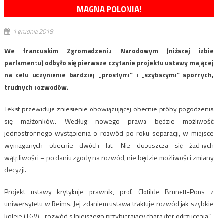
MAGNA POLONIA!
1 grudnia 2018
We francuskim Zgromadzeniu Narodowym (niższej izbie
parlamentu) odbyło się pierwsze czytanie projektu ustawy mającej
na celu uczynienie bardziej „prostymi” i „szybszymi” spornych,
trudnych rozwodów.
Tekst przewiduje zniesienie obowiązującej obecnie próby pogodzenia
się małżonków. Według nowego prawa będzie możliwość
jednostronnego wystąpienia o rozwód po roku separacji, w miejsce
wymaganych obecnie dwóch lat. Nie dopuszcza się żadnych
wątpliwości – po daniu zgody na rozwód, nie będzie możliwości zmiany
decyzji.
Projekt ustawy krytykuje prawnik, prof. Clotilde Brunett-Pons z
uniwersytetu w Reims. Jej zdaniem ustawa traktuje rozwód jak szybkie
koleje (TGV), „rozwód silniejszego przybierający charakter odrzucenia”.