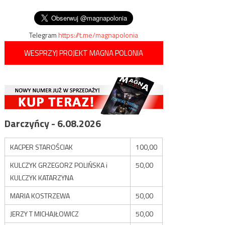
i sklepy, płoną samochody
wpisu
tak wygląda dziś Paryż
Telegram
https://t.me/magnapolonia
WESPRZYJ PROJEKT MAGNA POLONIA
Darczyńcy - 6.08.2026
KACPER STAROŚCIAK
100,00
KULCZYK GRZEGORZ POLIŃSKA i
50,00
KULCZYK KATARZYNA
MARIA KOSTRZEWA
50,00
JERZY T MICHAJŁOWICZ
50,00