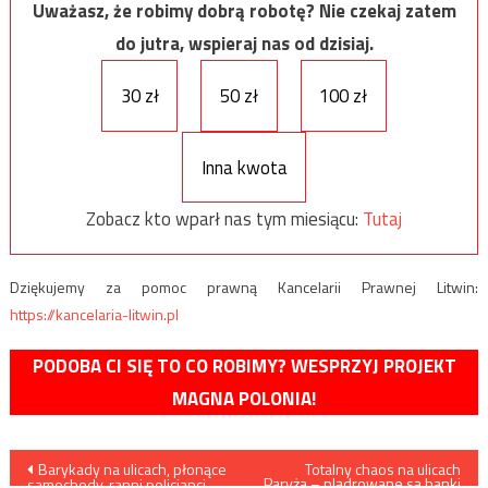
Uważasz, że robimy dobrą robotę? Nie czekaj zatem
do jutra, wspieraj nas od dzisiaj.
30 zł
50 zł
100 zł
Inna kwota
Zobacz kto wparł nas tym miesiącu:
Tutaj
Dziękujemy za pomoc prawną Kancelarii Prawnej Litwin:
https://kancelaria-litwin.pl
PODOBA CI SIĘ TO CO ROBIMY? WESPRZYJ PROJEKT
MAGNA POLONIA!
Nawigacja
Barykady na ulicach, płonące
Totalny chaos na ulicach
Paryża – plądrowane są banki
samochody, ranni policjanci –