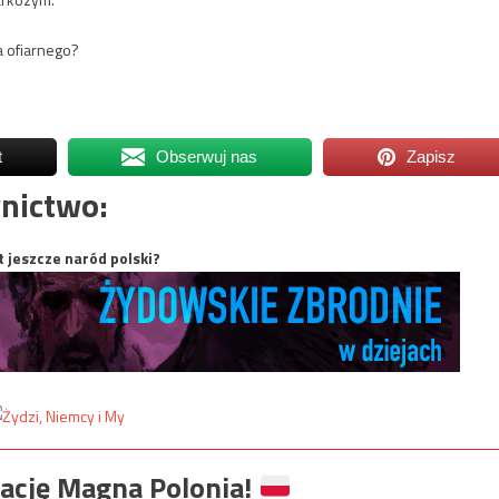
ła ofiarnego?
t
Obserwuj nas
Zapisz
nictwo:
t jeszcze naród polski?
ację Magna Polonia!