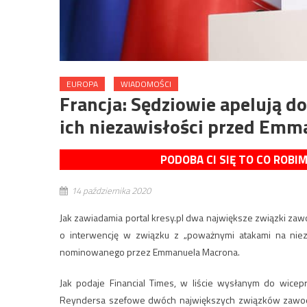
EUROPA
WIADOMOŚCI
Francja: Sędziowie apelują do
ich niezawisłości przed E
PODOBA CI SIĘ TO CO ROBI
14 października 2020
Jak zawiadamia portal kresy.pl dwa największe związki za
o interwencję w związku z „poważnymi atakami na nieza
nominowanego przez Emmanuela Macrona.
Jak podaje Financial Times, w liście wysłanym do wicepr
Reyndersa szefowe dwóch największych związków zawodo