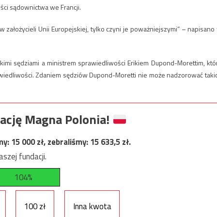
ści sądownictwa we Francji.
ów założycieli Unii Europejskiej, tylko czyni je poważniejszymi” – napisano
cuskimi sędziami a ministrem sprawiedliwości Erikiem Dupond-Morettim, któ
iedliwości. Zdaniem sędziów Dupond-Moretti nie może nadzorować taki
ację Magna Polonia!
my:
15 000
zł, zebraliśmy:
15 633,5
zł.
szej fundacji.
104%
100 zł
Inna kwota