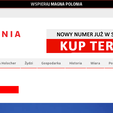
W
S
P
I
E
R
A
J
M
A
G
N
A
P
O
L
O
N
I
A
& Holocher
Żydzi
Gospodarka
Historia
Wiara
Po