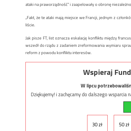
ataki na praworządność” i zaapelowały o obronę niezależno
„Fakt, że te ataki mają miejsce we Francji, jednym z członk
liście.
Jak pisze FT, list oznacza eskalację konfliktu między fran
wszedł do rządu z zadaniem zreformowania wymiaru spraw
reform z powodu konfliktu interesów.
Wspieraj Fund
W lipcu potrzebowaliś
Dziękujemy! i zachęcamy do dalszego wsparcia na
30 zł
50 zł