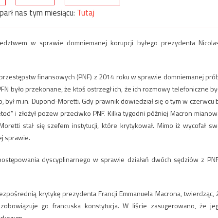
parł nas tym miesiącu:
Tutaj
 śledztwem w sprawie domniemanej korupcji byłego prezydenta Nicola
. przestępstw finansowych (PNF) z 2014 roku w sprawie domniemanej pró
FN było przekonane, że ktoś ostrzegł ich, że ich rozmowy telefoniczne by
był m.in. Dupond-Moretti. Gdy prawnik dowiedział się o tym w czerwcu b
tod” i złożył pozew przeciwko PNF. Kilka tygodni później Macron mianow
etti stał się szefem instytucji, które krytykował. Mimo iż wycofał sw
j sprawie.
postępowania dyscyplinarnego w sprawie działań dwóch sędziów z PNF
zpośrednią krytykę prezydenta Francji Emmanuela Macrona, twierdząc, 
zobowiązuje go francuska konstytucja. W liście zasugerowano, że je
arkozym.