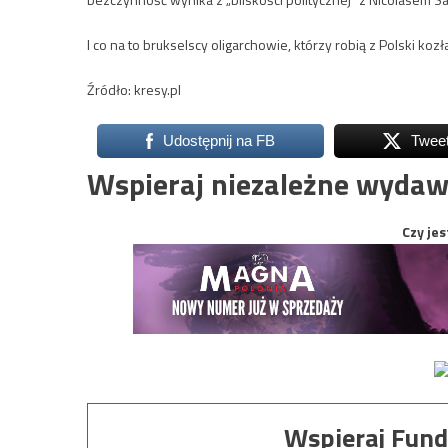
I co na to brukselscy oligarchowie, którzy robią z Polski koz
Źródło: kresy.pl
Udostępnij na FB
Twee
Wspieraj niezależne wydaw
Czy jes
Wspieraj Fund