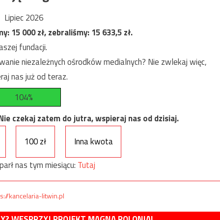
Lipiec 2026
my:
15 000
zł, zebraliśmy:
15 633,5
zł.
szej fundacji.
anie niezależnych ośrodków medialnych? Nie zwlekaj więc,
raj nas już od teraz.
104%
e czekaj zatem do jutra, wspieraj nas od dzisiaj.
100 zł
Inna kwota
parł nas tym miesiącu:
Tutaj
s://kancelaria-litwin.pl
MY? WESPRZYJ PROJEKT MAGNA POLONIA!