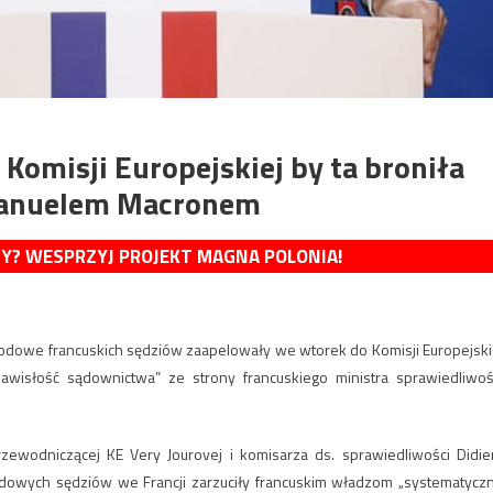
 Komisji Europejskiej by ta broniła
mmanuelem Macronem
MY? WESPRZYJ PROJEKT MAGNA POLONIA!
wodowe francuskich sędziów zaapelowały we wtorek do Komisji Europejski
wisłość sądownictwa” ze strony francuskiego ministra sprawiedliwoś
zewodniczącej KE Very Jourovej i komisarza ds. sprawiedliwości Didie
wych sędziów we Francji zarzuciły francuskim władzom „systematycz