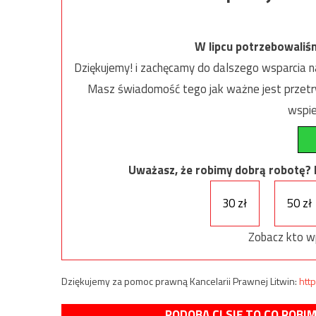
W lipcu potrzebowaliś
Dziękujemy! i zachęcamy do dalszego wsparcia na
Masz świadomość tego jak ważne jest przetrw
wspie
Uważasz, że robimy dobrą robotę? Ni
30 zł
50 zł
Zobacz kto w
Dziękujemy za pomoc prawną Kancelarii Prawnej Litwin:
http
PODOBA CI SIĘ TO CO ROBI