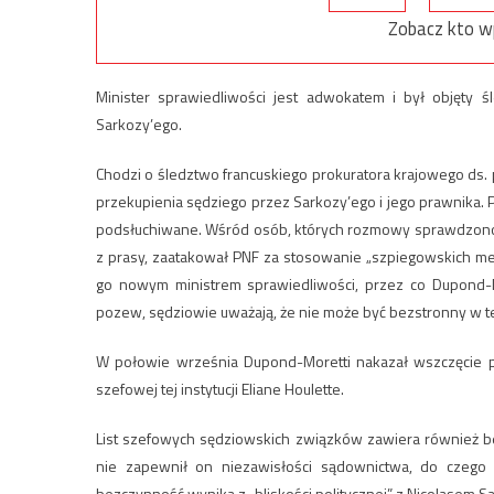
Zobacz kto w
Minister sprawiedliwości jest adwokatem i był objęty
Sarkozy’ego.
Chodzi o śledztwo francuskiego prokuratora krajowego ds
przekupienia sędziego przez Sarkozy’ego i jego prawnika. P
podsłuchiwane. Wśród osób, których rozmowy sprawdzono, 
z prasy, zaatakował PNF za stosowanie „szpiegowskich me
go nowym ministrem sprawiedliwości, przez co Dupond-Mor
pozew, sędziowie uważają, że nie może być bezstronny w te
W połowie września Dupond-Moretti nakazał wszczęcie 
szefowej tej instytucji Eliane Houlette.
List szefowych sędziowskich związków zawiera również be
nie zapewnił on niezawisłości sądownictwa, do czego 
bezczynność wynika z „bliskości politycznej” z Nicolasem S