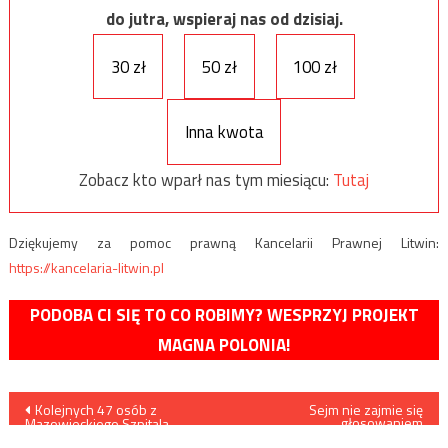
do jutra, wspieraj nas od dzisiaj.
30 zł
50 zł
100 zł
Inna kwota
Zobacz kto wparł nas tym miesiącu:
Tutaj
Dziękujemy za pomoc prawną Kancelarii Prawnej Litwin:
https://kancelaria-litwin.pl
PODOBA CI SIĘ TO CO ROBIMY? WESPRZYJ PROJEKT
MAGNA POLONIA!
Nawigacja
Kolejnych 47 osób z
Sejm nie zajmie się
głosowaniem
Mazowieckiego Szpitala
korespondencyjnym
Specjalistycznego w Radomiu