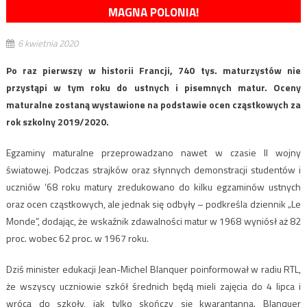
MAGNA POLONIA!
6 kwietnia 2020
Po raz pierwszy w historii Francji, 740 tys. maturzystów nie
przystąpi w tym roku do ustnych i pisemnych matur. Oceny
maturalne zostaną wystawione na podstawie ocen cząstkowych za
rok szkolny 2019/2020.
Egzaminy maturalne przeprowadzano nawet w czasie II wojny
światowej. Podczas strajków oraz słynnych demonstracji studentów i
uczniów ’68 roku matury zredukowano do kilku egzaminów ustnych
oraz ocen cząstkowych, ale jednak się odbyły – podkreśla dziennik „Le
Monde”, dodając, że wskaźnik zdawalności matur w 1968 wyniósł aż 82
proc. wobec 62 proc. w 1967 roku.
Dziś minister edukacji Jean-Michel Blanquer poinformował w radiu RTL,
że wszyscy uczniowie szkół średnich będą mieli zajęcia do 4 lipca i
wrócą do szkoły, jak tylko skończy się kwarantanna. Blanquer