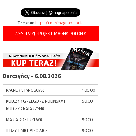
wpisu
jest zarażonych
koronawirusem
Telegram
https://t.me/magnapolonia
WESPRZYJ PROJEKT MAGNA POLONIA
Darczyńcy - 6.08.2026
KACPER STAROŚCIAK
100,00
KULCZYK GRZEGORZ POLIŃSKA i
50,00
KULCZYK KATARZYNA
MARIA KOSTRZEWA
50,00
JERZY T MICHAJŁOWICZ
50,00