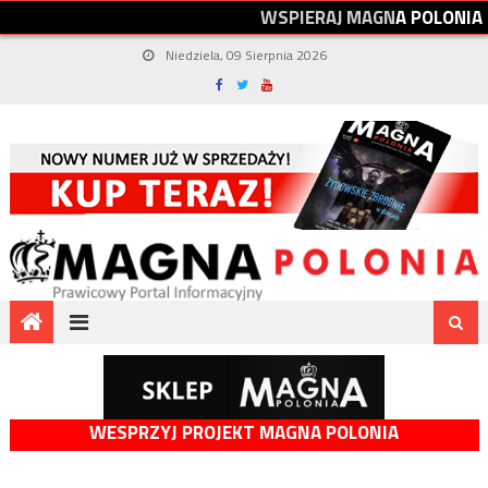
W
S
P
I
E
R
A
J
M
A
G
N
A
P
O
L
O
N
I
A
Niedziela, 09 Sierpnia 2026
WESPRZYJ PROJEKT MAGNA POLONIA