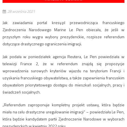
28 września 2021
Jak zawiadamia portal kresy.pl przewodnicząca francuskiego
Zjednoczenia Narodowego Marine Le Pen obiecała, że jeśli w
przyszłym roku wygra wybory prezydenckie, rozpisze referendum
dotyczące drastycznego ograniczenia imigracji.
Jak podała w poniedziałek agencja Reutera, Le Pen powiedziała w
telewizji France 2, że w referendum znajdą się propozycje
wprowadzenia surowych kryteriów wjazdu na terytorium Francji i
uzyskania francuskiego obywatelstwa, a także zapewnienia francuskim
obywatelom priorytetowego dostępu do mieszkań socjalnych, pracy i
świadczeń socjalnych.
„Referendum zaproponuje kompletny projekt ustawy, która będzie
miała na celu drastyczne uregulowanie imigracji” – powiedziała Le Pen,
która będzie kandydatem partii Zjednoczenie Narodowe w wyborach
prezydenckich w kwietniu 2022 roku.