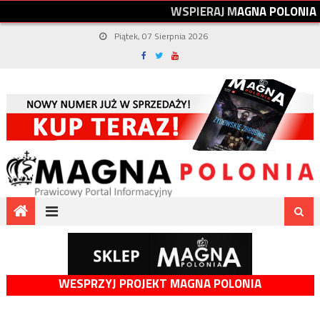
W
S
P
I
E
R
A
J
M
A
G
N
A
P
O
L
O
N
I
A
Piątek, 07 Sierpnia 2026
WESPRZYJ PROJEKT MAGNA POLONIA