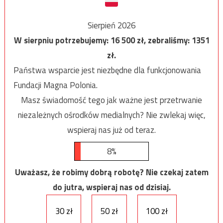
Sierpień 2026
W sierpniu potrzebujemy:
16 500
zł, zebraliśmy:
1351
zł.
Państwa wsparcie jest niezbędne dla funkcjonowania
Fundacji Magna Polonia.
Masz świadomość tego jak ważne jest przetrwanie
niezależnych ośrodków medialnych? Nie zwlekaj więc,
wspieraj nas już od teraz.
8%
Uważasz, że robimy dobrą robotę? Nie czekaj zatem
do jutra, wspieraj nas od dzisiaj.
30 zł
50 zł
100 zł