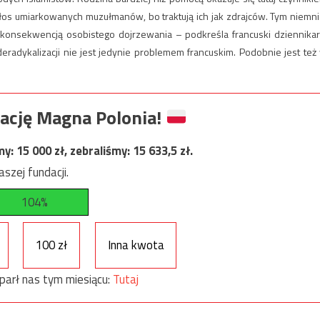
 głos umiarkowanych muzułmanów, bo traktują ich jak zdrajców. Tym niemni
e konsekwencją osobistego dojrzewania – podkreśla francuski dziennikar
radykalizacji nie jest jedynie problemem francuskim. Podobnie jest też
ację Magna Polonia!
my:
15 000
zł, zebraliśmy:
15 633,5
zł.
szej fundacji.
104%
100 zł
Inna kwota
parł nas tym miesiącu:
Tutaj