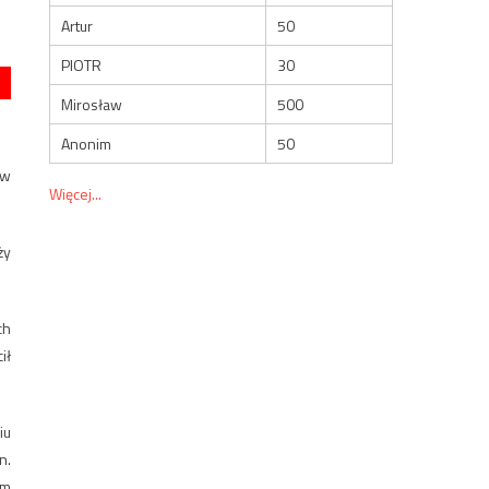
Artur
50
PIOTR
30
Mirosław
500
Anonim
50
 w
Więcej...
ży
ch
ił
iu
n.
em