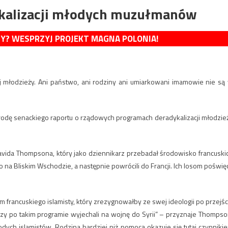
ykalizacji młodych muzułmanów
MY? WESPRZYJ PROJEKT MAGNA POLONIA!
ej młodzieży. Ani państwo, ani rodziny ani umiarkowani imamowie nie są
środę senackiego raportu o rządowych programach deradykalizacji młodzie
avida Thompsona, który jako dziennikarz przebadał środowisko francuski
o na Bliskim Wschodzie, a następnie powrócili do Francji. Ich losom poświęc
m francuskiego islamisty, który zrezygnowałby ze swej ideologii po przejśc
órzy po takim programie wyjechali na wojnę do Syrii” – przyznaje Thompso
dych islamistów. Rodzina bardziej niż pomocą okazuje się tutaj czynniki