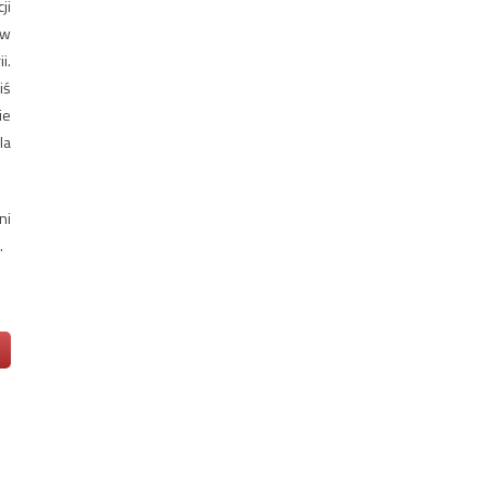
ji
 w
i.
iś
ie
la
ni
.