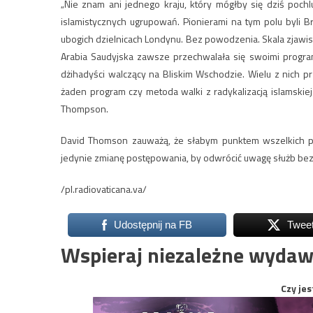
„Nie znam ani jednego kraju, który mógłby się dziś pochl
islamistycznych ugrupowań. Pionierami na tym polu byli B
ubogich dzielnicach Londynu. Bez powodzenia. Skala zjawisk
Arabia Saudyjska zawsze przechwalała się swoimi program
dżihadyści walczący na Bliskim Wschodzie. Wielu z nich pr
żaden program czy metoda walki z radykalizacją islamskie
Thompson.
David Thomson zauważą, że słabym punktem wszelkich pr
jedynie zmianę postępowania, by odwrócić uwagę służb bez
/pl.radiovaticana.va/
Udostępnij na FB
Twee
Wspieraj niezależne wydaw
Czy jes