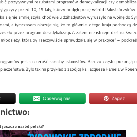
ubić pozytywnymi rezultatami programów deradykalizacji czy demobilizac
rytyjczycy przed 10, 15 laty, którzy podjęli pracę wśród Pakistańczyków
a się nie zmniejszyła, choć wielu dżihadystów wyruszyło na wojnę do Syri
ami, a tymczasem okazuje się, że to głównie z tego kraju pochodzą dz
zeszło przez program deradykalizacji. A zatem nie istnieje dziś na świec
j młodzieży, która by rzeczywiście sprawdzała się w praktyce” – podkreś
ogramów jest szczerość skruchy islamistów. Bardzo często pozorują o
pieczeństwa. Było tak na przykład z zabójcą ks. Jacquesa Hamela w Rouen
t
Obserwuj nas
Zapisz
nictwo:
t jeszcze naród polski?