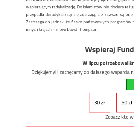
wspierającym radykalizację. Do islamistów nie dociera też
przypadki deradykalizacji się zdarzają, ale zawsze są on
Zastrzega on jednak, że fiasko państwowych programów de
innych krajach – mówi David Thompson.
Wspieraj Fund
W lipcu potrzebowaliś
Dziękujemy! i zachęcamy do dalszego wsparcia na
30 zł
50 zł
Zobacz kto w