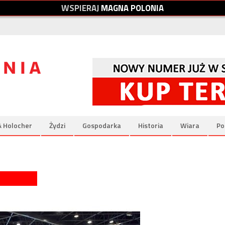
W
S
P
I
E
R
A
J
M
A
G
N
A
P
O
L
O
N
I
A
& Holocher
Żydzi
Gospodarka
Historia
Wiara
Po