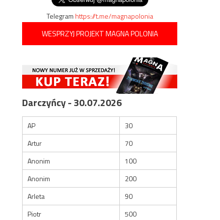
Telegram
https://t.me/magnapolonia
WESPRZYJ PROJEKT MAGNA POLONIA
Darczyńcy - 30.07.2026
AP
30
Artur
70
Anonim
100
Anonim
200
Arleta
90
Piotr
500