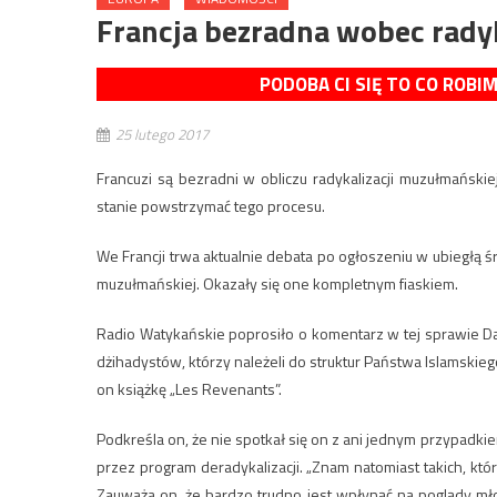
Francja bezradna wobec rad
PODOBA CI SIĘ TO CO ROBI
25 lutego 2017
Francuzi są bezradni w obliczu radykalizacji muzułmański
stanie powstrzymać tego procesu.
We Francji trwa aktualnie debata po ogłoszeniu w ubiegłą 
muzułmańskiej. Okazały się one kompletnym fiaskiem.
Radio Watykańskie poprosiło o komentarz w tej sprawie D
dżihadystów, którzy należeli do struktur Państwa Islamskieg
on książkę „Les Revenants”.
Podkreśla on, że nie spotkał się on z ani jednym przypadkie
przez program deradykalizacji. „Znam natomiast takich, kt
Zauważa on, że bardzo trudno jest wpłynąć na poglądy mło