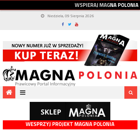
W
S
P
I
E
R
A
J
M
A
G
N
A
P
O
L
O
N
I
A
Niedziela, 09 Sierpnia 2026
WESPRZYJ PROJEKT MAGNA POLONIA