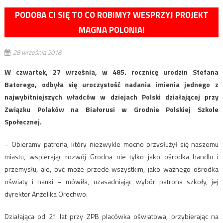
PODOBA CI SIĘ TO CO ROBIMY? WESPRZYJ PROJEKT
MAGNA POLONIA!
28 września 2018
W czwartek, 27 września, w 485. rocznicę urodzin Stefana
Batorego, odbyła się uroczystość nadania imienia jednego z
najwybitniejszych władców w dziejach Polski działającej przy
Związku Polaków na Białorusi w Grodnie Polskiej Szkole
Społecznej.
– Obieramy patrona, który niezwykle mocno przysłużył się naszemu
miastu, wspierając rozwój Grodna nie tylko jako ośrodka handlu i
przemysłu, ale, być może przede wszystkim, jako ważnego ośrodka
oświaty i nauki – mówiła, uzasadniając wybór patrona szkoły, jej
dyrektor Anżelika Orechwo.
Działająca od 21 lat przy ZPB placówka oświatowa, przybierając na