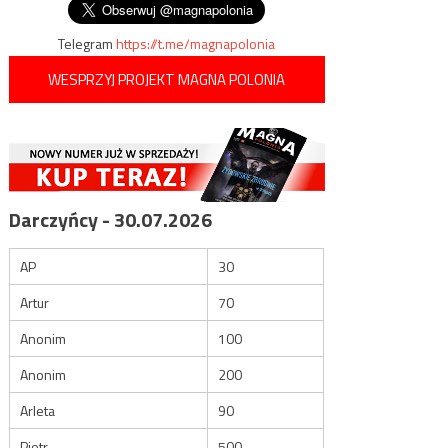
Telegram
https://t.me/magnapolonia
WESPRZYJ PROJEKT MAGNA POLONIA
Darczyńcy - 30.07.2026
AP
30
Artur
70
Anonim
100
Anonim
200
Arleta
90
Piotr
500