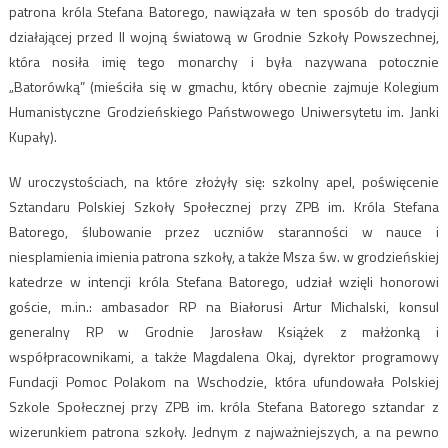
patrona króla Stefana Batorego, nawiązała w ten sposób do tradycji
działającej przed II wojną światową w Grodnie Szkoły Powszechnej,
która nosiła imię tego monarchy i była nazywana potocznie
„Batorówką” (mieściła się w gmachu, który obecnie zajmuje Kolegium
Humanistyczne Grodzieńskiego Państwowego Uniwersytetu im. Janki
Kupały).
W uroczystościach, na które złożyły się: szkolny apel, poświęcenie
Sztandaru Polskiej Szkoły Społecznej przy ZPB im. Króla Stefana
Batorego, ślubowanie przez uczniów staranności w nauce i
niesplamienia imienia patrona szkoły, a także Msza św. w grodzieńskiej
katedrze w intencji króla Stefana Batorego, udział wzięli honorowi
goście, m.in.: ambasador RP na Białorusi Artur Michalski, konsul
generalny RP w Grodnie Jarosław Książek z małżonką i
współpracownikami, a także Magdalena Okaj, dyrektor programowy
Fundacji Pomoc Polakom na Wschodzie, która ufundowała Polskiej
Szkole Społecznej przy ZPB im. króla Stefana Batorego sztandar z
wizerunkiem patrona szkoły. Jednym z najważniejszych, a na pewno