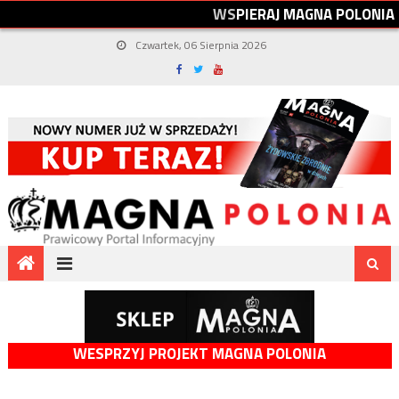
W
S
P
I
E
R
A
J
M
A
G
N
A
P
O
L
O
N
I
A
Czwartek, 06 Sierpnia 2026
WESPRZYJ PROJEKT MAGNA POLONIA