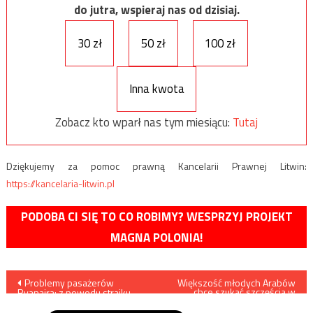
do jutra, wspieraj nas od dzisiaj.
30 zł
50 zł
100 zł
Inna kwota
Zobacz kto wparł nas tym miesiącu:
Tutaj
Dziękujemy za pomoc prawną Kancelarii Prawnej Litwin:
https://kancelaria-litwin.pl
PODOBA CI SIĘ TO CO ROBIMY? WESPRZYJ PROJEKT
MAGNA POLONIA!
Nawigacja
Problemy pasażerów
Większość młodych Arabów
chce szukać szczęścia w
Ryanaira: z powodu strajku
Europie Zachodniej
wpisu
odwołano 250 lotów