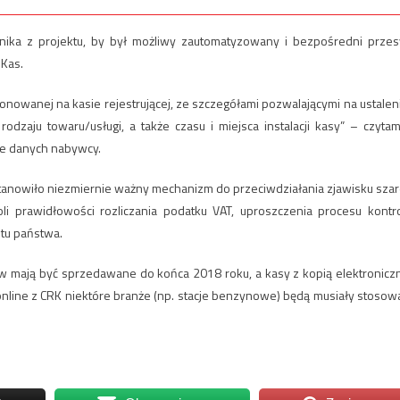
nika z projektu, by był możliwy zautomatyzowany i bezpośredni przes
 Kas.
onowanej na kasie rejestrującej, ze szczegółami pozwalającymi na ustalen
odzaju towaru/usługi, a także czasu i miejsca instalacji kasy” – czytam
ie danych nabywcy.
stanowiło niezmiernie ważny mechanizm do przeciwdziałania zjawisku szar
oli prawidłowości rozliczania podatku VAT, uproszczenia procesu kontro
tu państwa.
ów mają być sprzedawane do końca 2018 roku, a kasy z kopią elektronicz
nline z CRK niektóre branże (np. stacje benzynowe) będą musiały stosow