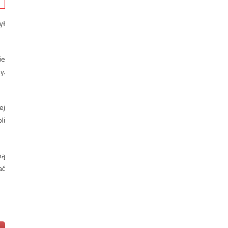
ył
ie
y.
ej
li
ną
ać