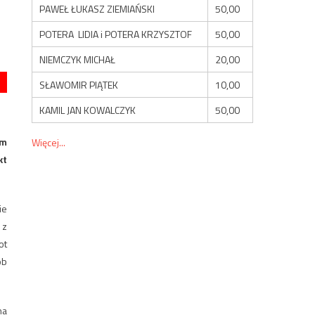
PAWEŁ ŁUKASZ ZIEMIAŃSKI
50,00
POTERA LIDIA i POTERA KRZYSZTOF
50,00
NIEMCZYK MICHAŁ
20,00
SŁAWOMIR PIĄTEK
10,00
KAMIL JAN KOWALCZYK
50,00
ym
Więcej...
kt
ie
 z
ot
ób
na