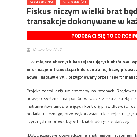
GOSPODARKA
WIADOMOŚCI
Fiskus niczym wielki brat bę
transakcje dokonywane w ka
PODOBA CI SIĘ TO CO ROBI
18 września 2017
– W miejsce obecnych kas rejestrujących obrót VAT wp
informacje o transakcjach do centralnej bazy, prowad
noweli ustawy o VAT, przygotowany przez resort finans
Projekt został dziś umieszczony na stronach Rządoweg
nowego systemu ma pomóc w walce z szarą strefą i z
instrumentów umożliwiających kontrolę prawidłowości roz
podatku należnego, przy wykorzystaniu kas rejestrujących
fizycznych nieprowadzących działalności gospodarczej.
„Dotychczasowe doświadczenia z istniejącym systemem ka