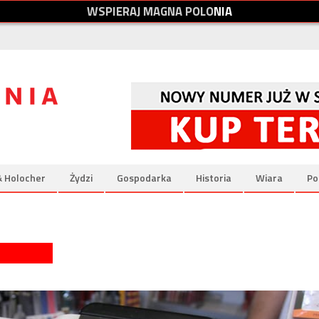
W
S
P
I
E
R
A
J
M
A
G
N
A
P
O
L
O
N
I
A
& Holocher
Żydzi
Gospodarka
Historia
Wiara
Po