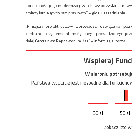
konieczność jego modernizacji w celu wykorzystania now
zmiany istniejących ram prawnych” – głosi uzasadnienie.
„Niniejszy projekt ustawy wprowadza rozwiązania, pozw
centralnego systemu informatycznego prowadzonego przez
dalej Centralnym Repozytorium Kas” – informują autorzy.
Wspieraj Fund
W sierpniu potrzebu
Państwa wsparcie jest niezbędne dla funkcjonow
30 zł
50 zł
Zobacz kto w