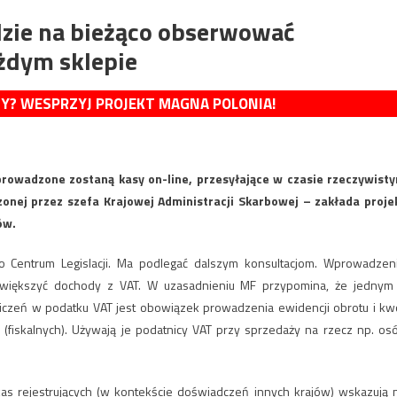
dzie na bieżąco obserwować
żdym sklepie
MY? WESPRZYJ PROJEKT MAGNA POLONIA!
rowadzone zostaną kasy on-line, przesyłające w czasie rzeczywist
zonej przez szefa Krajowej Administracji Skarbowej – zakłada proje
ów.
o Centrum Legislacji. Ma podlegać dalszym konsultacjom. Wprowadzen
większyć dochody z VAT. W uzasadnieniu MF przypomina, że jednym
liczeń w podatku VAT jest obowiązek prowadzenia ewidencji obrotu i kw
 (fiskalnych). Używają je podatnicy VAT przy sprzedaży na rzecz np. os
s rejestrujących (w kontekście doświadczeń innych krajów) wskazują 