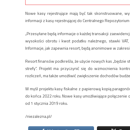
Nowe kasy rejestrujące mają być tak skonstruowane, wy
informacji z kasy rejestrującej do Centralnego Repozytorium
„Przesyłane będą informacje o każdej transakcji zaewidencj
wysokości obrotu i kwot podatku należnego, stawki VAT, r
Informacje, jak zapewnia resort, będą anonimowe w zakres
Resort finansów podkreśla, że użycie nowych kas „będzie 
strefy”. Projekt ma przyczynić się do wzmocnienia kontr
rozliczeń, ma także umożliwić zwiększenie dochodów budże
W myśl projektu kasy fiskalne z papierową kopią paragon
do końca 2022 roku. Nowe kasy umożliwiające połączenie o
od 1 stycznia 2019 roku.
/niezalezna.pl/