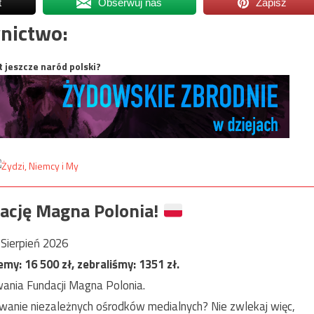
t
Obserwuj nas
Zapisz
nictwo:
t jeszcze naród polski?
ację Magna Polonia!
Sierpień 2026
jemy:
16 500
zł, zebraliśmy:
1351
zł.
ania Fundacji Magna Polonia.
anie niezależnych ośrodków medialnych? Nie zwlekaj więc,