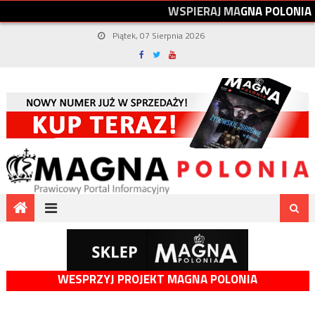
W
S
P
I
E
R
A
J
M
A
G
N
A
P
O
L
O
N
I
A
Piątek, 07 Sierpnia 2026
WESPRZYJ PROJEKT MAGNA POLONIA