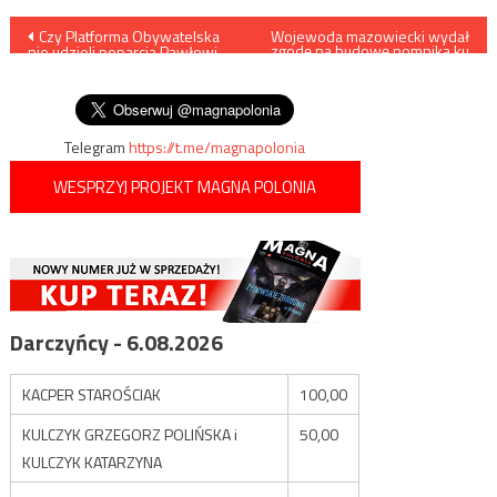
Nawigacja
Czy Platforma Obywatelska
Wojewoda mazowiecki wydał
zgodę na budowę pomnika ku
nie udzieli poparcia Pawłowi
czci Ofiar Katastrofy
wpisu
Adamowiczowi w wyborach
Smoleńskiej
na prezydenta Gdańska?
Telegram
https://t.me/magnapolonia
WESPRZYJ PROJEKT MAGNA POLONIA
Darczyńcy - 6.08.2026
KACPER STAROŚCIAK
100,00
KULCZYK GRZEGORZ POLIŃSKA i
50,00
KULCZYK KATARZYNA