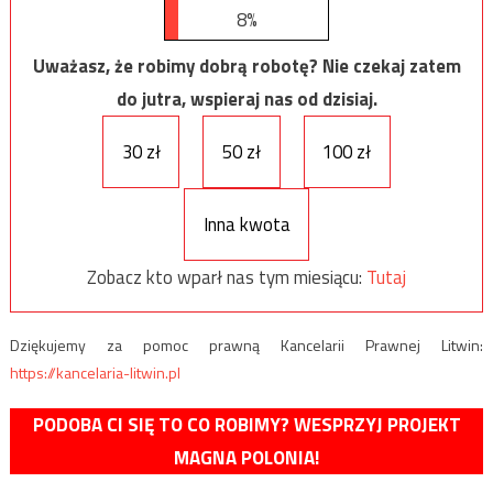
8%
Uważasz, że robimy dobrą robotę? Nie czekaj zatem
do jutra, wspieraj nas od dzisiaj.
30 zł
50 zł
100 zł
Inna kwota
Zobacz kto wparł nas tym miesiącu:
Tutaj
Dziękujemy za pomoc prawną Kancelarii Prawnej Litwin:
https://kancelaria-litwin.pl
PODOBA CI SIĘ TO CO ROBIMY? WESPRZYJ PROJEKT
MAGNA POLONIA!