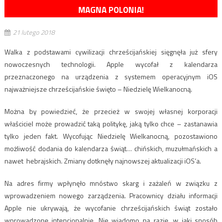
MAGNA POLONIA!
21 lutego 2018
Walka z podstawami cywilizacji chrześcijańskiej sięgnęła już sfery
nowoczesnych technologii. Apple wycofał z kalendarza
przeznaczonego na urządzenia z systemem operacyjnym iOS
najważniejsze chrześcijańskie święto – Niedzielę Wielkanocną.
Można by powiedzieć, że przecież w swojej własnej korporacji
właściciel może prowadzić taką politykę, jaką tylko chce – zastanawia
tylko jeden fakt. Wycofując Niedzielę Wielkanocną, pozostawiono
możliwość dodania do kalendarza świąt… chińskich, muzułmańskich a
nawet hebrajskich. Zmiany dotknęły najnowszej aktualizacji iOS’a.
Na adres firmy wpłynęło mnóstwo skarg i zażaleń w związku z
wprowadzeniem nowego zarządzenia. Pracownicy działu informacji
Apple nie ukrywają, że wycofanie chrześcijańskich świąt zostało
wprowadzone intencjonalnie. Nie wiadomo na razie, w jaki sposób