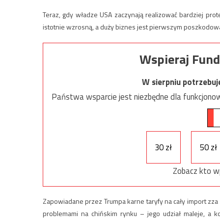
Teraz, gdy władze USA zaczynają realizować bardziej prot
istotnie wzrosną, a duży biznes jest pierwszym poszkodow
Wspieraj Fund
W sierpniu potrzebu
Państwa wsparcie jest niezbędne dla funkcjonow
30 zł
50 zł
Zobacz kto w
Zapowiadane przez Trumpa karne taryfy na cały import zza M
problemami na chińskim rynku – jego udział maleje, a 