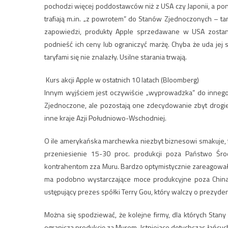
pochodzi więcej poddostawców niż z USA czy Japonii, a p
trafiają m.in. „z powrotem” do Stanów Zjednoczonych – ta
zapowiedzi, produkty Apple sprzedawane w USA zostan
podnieść ich ceny lub ograniczyć marżę. Chyba że uda jej 
taryfami się nie znalazły. Usilne starania trwają.
Kurs akcji Apple w ostatnich 10 latach
(Bloomberg)
Innym wyjściem jest oczywiście „wyprowadzka” do innego
Zjednoczone, ale pozostają one zdecydowanie zbyt drogie
inne kraje Azji Południowo-Wschodniej.
O ile amerykańska marchewka niezbyt biznesowi smakuje, to
przeniesienie 15-30 proc. produkcji poza Państwo Środk
kontrahentom zza Muru. Bardzo optymistycznie zareagował 
ma podobno wystarczające moce produkcyjne poza Chinami,
ustępujący prezes spółki Terry Gou, który walczy o prezyden
Można się spodziewać, że kolejne firmy, dla których Stan
ograniczą produkcję za Murem. Istniejące dotychczas łańcu