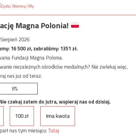
ację Magna Polonia!
Sierpień 2026
jemy:
16 500
zł, zebraliśmy:
1351
zł.
ania Fundacji Magna Polonia.
anie niezależnych ośrodków medialnych? Nie zwlekaj więc,
raj nas już od teraz.
8%
e czekaj zatem do jutra, wspieraj nas od dzisiaj.
100 zł
Inna kwota
parł nas tym miesiącu:
Tutaj