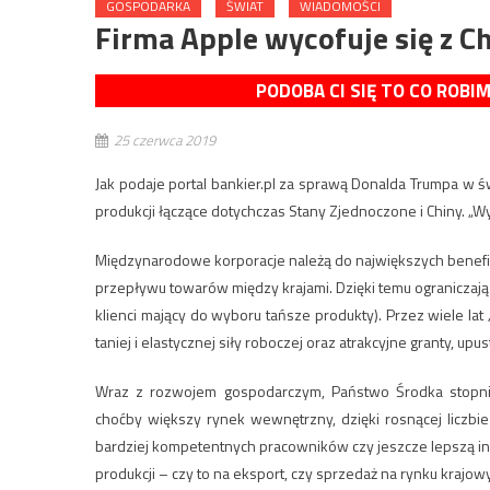
GOSPODARKA
ŚWIAT
WIADOMOŚCI
Firma Apple wycofuje się z C
PODOBA CI SIĘ TO CO ROBI
25 czerwca 2019
Jak podaje portal bankier.pl za sprawą Donalda Trumpa w
produkcji łączące dotychczas Stany Zjednoczone i Chiny. „
Międzynarodowe korporacje należą do największych benefic
przepływu towarów między krajami. Dzięki temu ograniczają k
klienci mający do wyboru tańsze produkty). Przez wiele la
taniej i elastycznej siły roboczej oraz atrakcyjne granty, u
Wraz z rozwojem gospodarczym, Państwo Środka stopnio
choćby większy rynek wewnętrzny, dzięki rosnącej liczb
bardziej kompetentnych pracowników czy jeszcze lepszą inf
produkcji – czy to na eksport, czy sprzedaż na rynku krajow