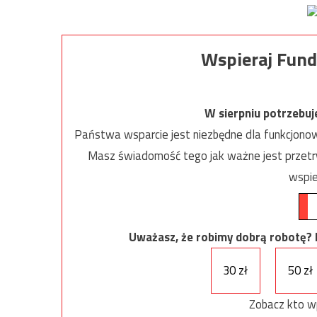
Wspieraj Fund
W sierpniu potrzebu
Państwa wsparcie jest niezbędne dla funkcjonow
Masz świadomość tego jak ważne jest przetrw
wspie
Uważasz, że robimy dobrą robotę? Ni
30 zł
50 zł
Zobacz kto w