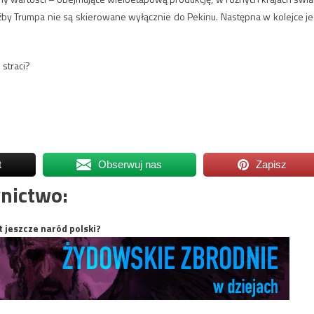
źby Trumpa nie są skierowane wyłącznie do Pekinu. Następna w kolejce je
 straci?
t
Obserwuj nas
Zapisz
nictwo:
t jeszcze naród polski?