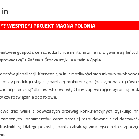
hin
MY? WESPRZYJ PROJEKT MAGNA POLONIA!
 światowej gospodarce zachodzi fundamentalna zmiana: zrywane są łańcuc
Wyprowadzkę” z Państwa Środka szykuje właśnie Apple.
jentów globalizacji. Korzystają m.in. z możliwości stosunkowo swobodne
oszty produkcji i stają się bardziej konkurencyjne (na czym zyskują równi
t „ziemią obiecaną” dla inwestorów były Chiny, zapewniające ogromną pod
pusty czy rozwiązania podatkowe.
wo traci wiele z powyższych przewag konkurencyjnych, zyskując inn
ie zamożnych konsumentów, coraz bardziej rozbudowane sieci dostawcó
rastrukturę. Dlatego pozostają bardzo atrakcyjnym miejscem do rozpoczęc
ym.