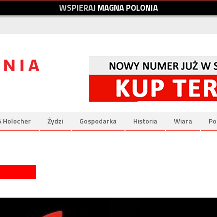
W
S
P
I
E
R
A
J
M
A
G
N
A
P
O
L
O
N
I
A
& Holocher
Żydzi
Gospodarka
Historia
Wiara
Po