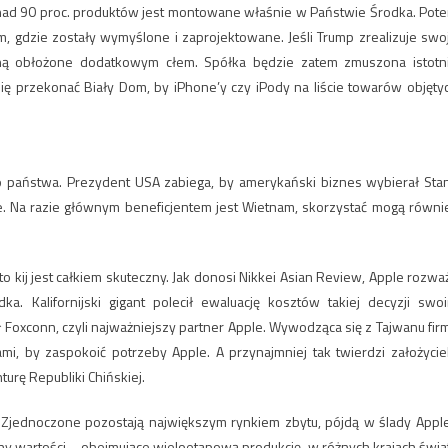
onad 90 proc. produktów jest montowane właśnie w Państwie Środka. Pot
m, gdzie zostały wymyślone i zaprojektowane. Jeśli Trump zrealizuje swo
ą obłożone dodatkowym cłem. Spółka będzie zatem zmuszona istotn
się przekonać Biały Dom, by iPhone’y czy iPody na liście towarów objęty
 państwa. Prezydent USA zabiega, by amerykański biznes wybierał Sta
. Na razie głównym beneficjentem jest Wietnam, skorzystać mogą równi
 kij jest całkiem skuteczny. Jak donosi Nikkei Asian Review, Apple rozwa
a. Kalifornijski gigant polecił ewaluację kosztów takiej decyzji swo
Foxconn, czyli najważniejszy partner Apple. Wywodząca się z Tajwanu fir
 by zaspokoić potrzeby Apple. A przynajmniej tak twierdzi założyciel
turę Republiki Chińskiej.
y Zjednoczone pozostają największym rynkiem zbytu, pójdą w ślady Apple
chy wartości – obejmujące wieloetapową produkcję, w różnych krajach świa