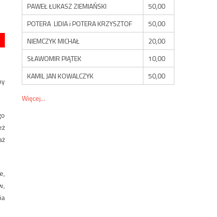
PAWEŁ ŁUKASZ ZIEMIAŃSKI
50,00
POTERA LIDIA i POTERA KRZYSZTOF
50,00
NIEMCZYK MICHAŁ
20,00
SŁAWOMIR PIĄTEK
10,00
KAMIL JAN KOWALCZYK
50,00
hy
Więcej...
go
eż
aż
e,
w,
ia