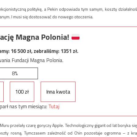
ekcjonistyczną politykę, a Pekin odpowiada tym samym, koszty działalnoś
anym. I musi się dostosować do nowego otoczenia.
ację Magna Polonia!
jemy:
16 500
zł, zebraliśmy:
1351
zł.
ania Fundacji Magna Polonia.
8%
100 zł
Inna kwota
parł nas tym miesiącu:
Tutaj
uru przelały czarę goryczy Apple. Technologiczny gigant od lat boryka się
koszty rosną. Tymczasem zależność od Chin pozostaje ogromna – z kra