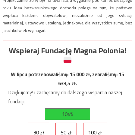
Projekt zamierzony był na dwa lata, a wygaśnie pod koniec bieżącego
roku. Idea bezwarunkowego dochodu polega na tym, że państwo
wypłaca każdemu obywatelowi, niezależnie od jego sytuacji
materialnej, ustawowo ustaloną, jednakową dla wszystkich sumę, bez
jakichkolwiek wymagań.
Wspieraj Fundację Magna Polonia!
W lipcu potrzebowaliśmy:
15 000
zł, zebraliśmy:
15
633,5
zł.
Dziękujemy! i zachęcamy do dalszego wsparcia naszej
fundacji.
104%
30 zł
50 zł
100 zł