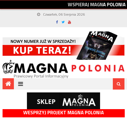
W
S
P
I
E
R
A
J
M
A
G
N
A
P
O
L
O
N
I
A
Czwartek, 06 Sierpnia 2026
WESPRZYJ PROJEKT MAGNA POLONIA