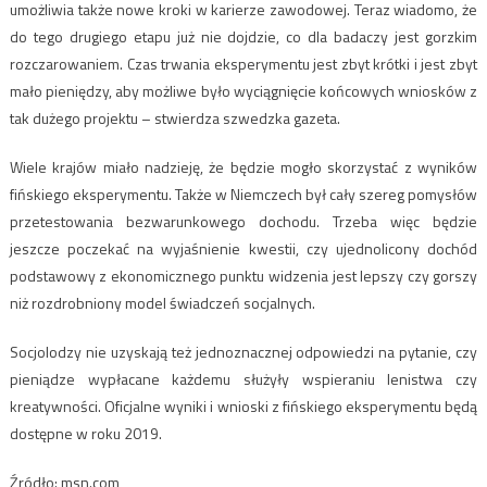
umożliwia także nowe kroki w karierze zawodowej. Teraz wiadomo, że
do tego drugiego etapu już nie dojdzie, co dla badaczy jest gorzkim
rozczarowaniem. Czas trwania eksperymentu jest zbyt krótki i jest zbyt
mało pieniędzy, aby możliwe było wyciągnięcie końcowych wniosków z
tak dużego projektu – stwierdza szwedzka gazeta.
Wiele krajów miało nadzieję, że będzie mogło skorzystać z wyników
fińskiego eksperymentu. Także w Niemczech był cały szereg pomysłów
przetestowania bezwarunkowego dochodu. Trzeba więc będzie
jeszcze poczekać na wyjaśnienie kwestii, czy ujednolicony dochód
podstawowy z ekonomicznego punktu widzenia jest lepszy czy gorszy
niż rozdrobniony model świadczeń socjalnych.
Socjolodzy nie uzyskają też jednoznacznej odpowiedzi na pytanie, czy
pieniądze wypłacane każdemu służyły wspieraniu lenistwa czy
kreatywności. Oficjalne wyniki i wnioski z fińskiego eksperymentu będą
dostępne w roku 2019.
Źródło: msn.com