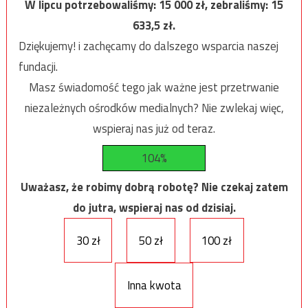
W lipcu potrzebowaliśmy:
15 000
zł, zebraliśmy:
15
633,5
zł.
Dziękujemy! i zachęcamy do dalszego wsparcia naszej
fundacji.
Masz świadomość tego jak ważne jest przetrwanie
niezależnych ośrodków medialnych? Nie zwlekaj więc,
wspieraj nas już od teraz.
104%
Uważasz, że robimy dobrą robotę? Nie czekaj zatem
do jutra, wspieraj nas od dzisiaj.
30 zł
50 zł
100 zł
Inna kwota