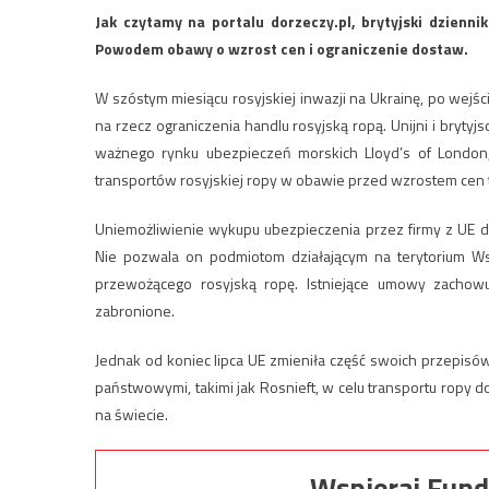
Jak czytamy na portalu dorzeczy.pl, brytyjski dzienn
Powodem obawy o wzrost cen i ograniczenie dostaw.
W szóstym miesiącu rosyjskiej inwazji na Ukrainę, po wejśc
na rzecz ograniczenia handlu rosyjską ropą. Unijni i brytyjs
ważnego rynku ubezpieczeń morskich Lloyd’s of London
transportów rosyjskiej ropy w obawie przed wzrostem cen t
Uniemożliwienie wykupu ubezpieczenia przez firmy z UE d
Nie pozwala on podmiotom działającym na terytorium Ws
przewożącego rosyjską ropę. Istniejące umowy zachowu
zabronione.
Jednak od koniec lipca UE zmieniła część swoich przepisów
państwowymi, takimi jak Rosnieft, w celu transportu ropy 
na świecie.
Wspieraj Fund