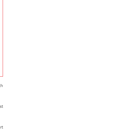
ch
st
rt