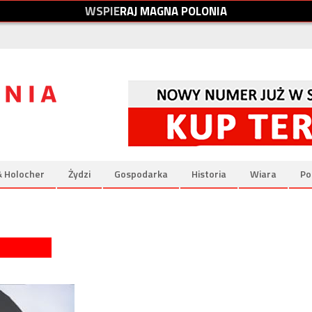
W
S
P
I
E
R
A
J
M
A
G
N
A
P
O
L
O
N
I
A
& Holocher
Żydzi
Gospodarka
Historia
Wiara
Po