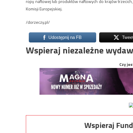
ropy naftowej lub produktów naftowych do krajów trzecich, „
Komisji Europejskiej.
/dorzeczy.pl/
Udostępnij na FB
Twee
Wspieraj niezależne wydaw
Czy jes
Wspieraj Fund