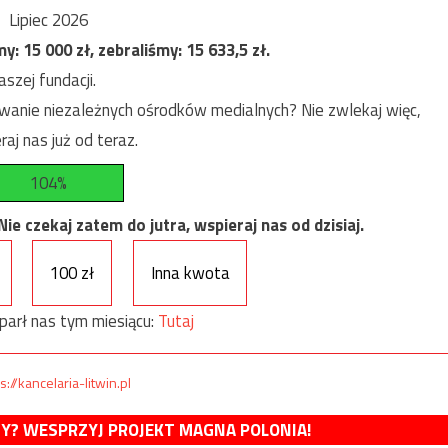
Lipiec 2026
my:
15 000
zł, zebraliśmy:
15 633,5
zł.
szej fundacji.
anie niezależnych ośrodków medialnych? Nie zwlekaj więc,
raj nas już od teraz.
104%
e czekaj zatem do jutra, wspieraj nas od dzisiaj.
100 zł
Inna kwota
parł nas tym miesiącu:
Tutaj
s://kancelaria-litwin.pl
MY? WESPRZYJ PROJEKT MAGNA POLONIA!