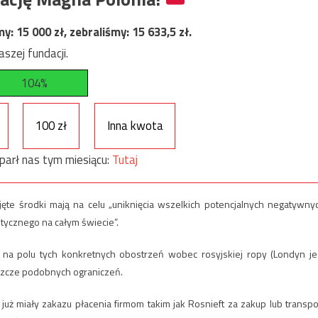
my:
15 000
zł, zebraliśmy:
15 633,5
zł.
szej fundacji.
104%
100 zł
Inna kwota
parł nas tym miesiącu:
Tutaj
e środki mają na celu „uniknięcia wszelkich potencjalnych negatywny
ycznego na całym świecie”.
 na polu tych konkretnych obostrzeń wobec rosyjskiej ropy (Londyn je
szcze podobnych ograniczeń.
już miały zakazu płacenia firmom takim jak Rosnieft za zakup lub transpo