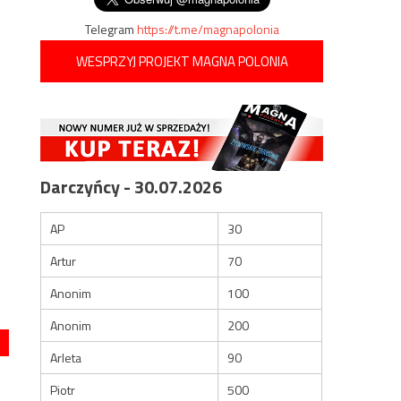
Telegram
https://t.me/magnapolonia
WESPRZYJ PROJEKT MAGNA POLONIA
Darczyńcy - 30.07.2026
AP
30
Artur
70
Anonim
100
Anonim
200
Arleta
90
Piotr
500