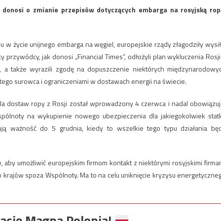
ik donosi o zmianie przepisów dotyczących embarga na rosyjską rop
iu w życie unijnego embarga na węgiel, europejskie rządy złagodziły wysił
cy przywódcy, jak donosi „Financial Times”, odłożyli plan wykluczenia Rosji
, a także wyrazili zgodę na dopuszczenie niektórych międzynarodowy
ego surowca i ograniczeniami w dostawach energii na świecie.
la dostaw ropy z Rosji został wprowadzony 4 czerwca i nadal obowiązuj
pólnoty na wykupienie nowego ubezpieczenia dla jakiegokolwiek stat
ją ważność do 5 grudnia, kiedy to wszelkie tego typu działania bę
, aby umożliwić europejskim firmom kontakt z niektórymi rosyjskimi firma
do krajów spoza Wspólnoty. Ma to na celu uniknięcie kryzysu energetyczne
ację Magna Polonia!