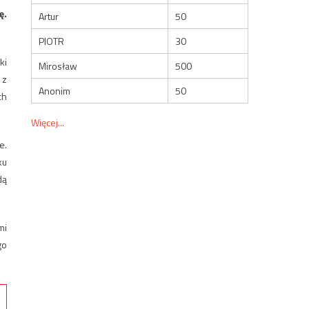
ę.
Artur
50
PIOTR
30
ki
Mirosław
500
 z
Anonim
50
ch
Więcej...
e.
ku
dą
mi
go