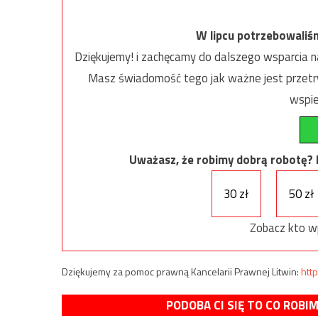
W lipcu potrzebowaliś
Dziękujemy! i zachęcamy do dalszego wsparcia na
Masz świadomość tego jak ważne jest przetrw
wspie
Uważasz, że robimy dobrą robotę? Ni
30 zł
50 zł
Zobacz kto w
Dziękujemy za pomoc prawną Kancelarii Prawnej Litwin:
http
PODOBA CI SIĘ TO CO ROBI