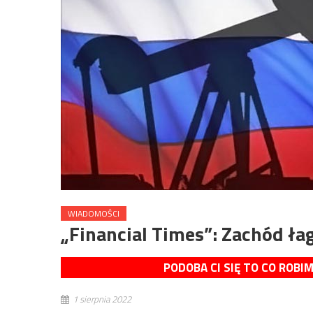
WIADOMOŚCI
„Financial Times”: Zachód łag
PODOBA CI SIĘ TO CO ROBI
1 sierpnia 2022