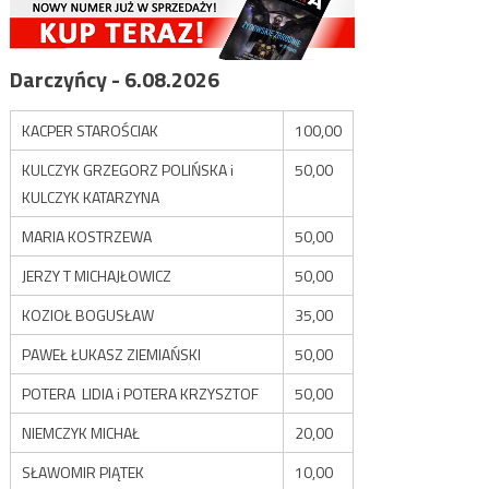
Darczyńcy - 6.08.2026
KACPER STAROŚCIAK
100,00
KULCZYK GRZEGORZ POLIŃSKA i
50,00
KULCZYK KATARZYNA
MARIA KOSTRZEWA
50,00
JERZY T MICHAJŁOWICZ
50,00
KOZIOŁ BOGUSŁAW
35,00
PAWEŁ ŁUKASZ ZIEMIAŃSKI
50,00
POTERA LIDIA i POTERA KRZYSZTOF
50,00
NIEMCZYK MICHAŁ
20,00
SŁAWOMIR PIĄTEK
10,00