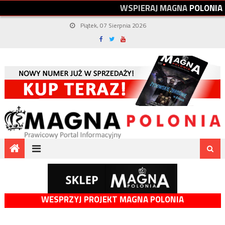
W
S
P
I
E
R
A
J
M
A
G
N
A
P
O
L
O
N
I
A
Piątek, 07 Sierpnia 2026
WESPRZYJ PROJEKT MAGNA POLONIA