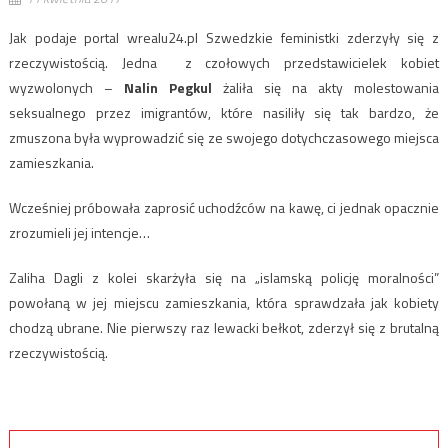
Jak podaje portal wrealu24.pl Szwedzkie feministki zderzyły się z
rzeczywistością. Jedna z czołowych przedstawicielek kobiet
wyzwolonych –
Nalin Pegkul
żaliła się na akty molestowania
seksualnego przez imigrantów, które nasiliły się tak bardzo, że
zmuszona była wyprowadzić się ze swojego dotychczasowego miejsca
zamieszkania.
Wcześniej próbowała zaprosić uchodźców na kawę, ci jednak opacznie
zrozumieli jej intencje…
Zaliha Dagli z kolei skarżyła się na „islamską policję moralności”
powołaną w jej miejscu zamieszkania, która sprawdzała jak kobiety
chodzą ubrane. Nie pierwszy raz lewacki bełkot, zderzył się z brutalną
rzeczywistością.