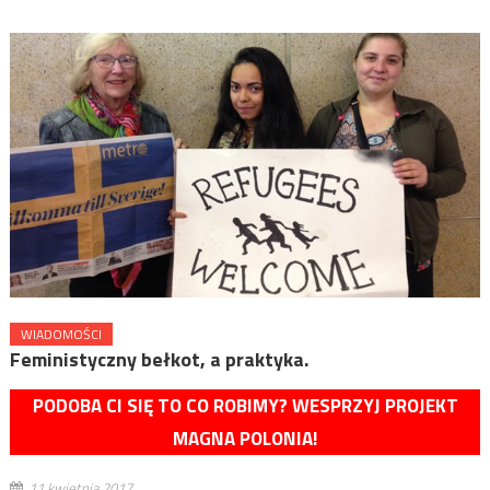
WIADOMOŚCI
Feministyczny bełkot, a praktyka.
PODOBA CI SIĘ TO CO ROBIMY? WESPRZYJ PROJEKT
MAGNA POLONIA!
11 kwietnia 2017