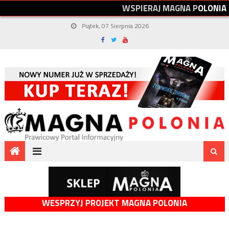
W
S
P
I
E
R
A
J
M
A
G
N
A
P
O
L
O
N
I
A
Piątek, 07 Sierpnia 2026
WESPRZYJ PROJEKT MAGNA POLONIA