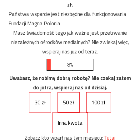
zł.
Państwa wsparcie jest niezbędne dla funkcjonowania
Fundacji Magna Polonia.
Masz świadomość tego jak ważne jest przetrwanie
niezależnych ośrodków medialnych? Nie zwlekaj więc,
wspieraj nas już od teraz.
8%
Uważasz, że robimy dobrą robotę? Nie czekaj zatem
do jutra, wspieraj nas od dzisiaj.
30 zł
50 zł
100 zł
Inna kwota
Zobacz kto wparł nas tym miesiącu:
Tutaj