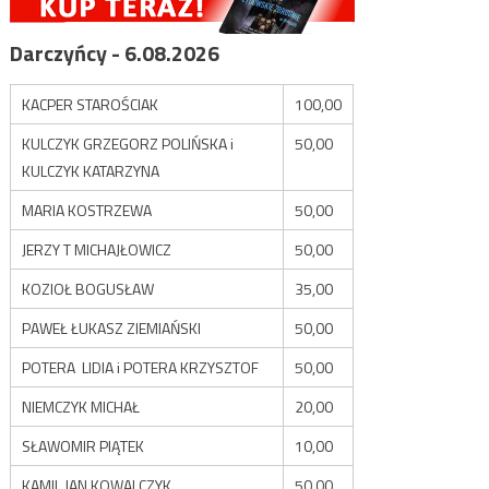
Darczyńcy - 6.08.2026
KACPER STAROŚCIAK
100,00
KULCZYK GRZEGORZ POLIŃSKA i
50,00
KULCZYK KATARZYNA
MARIA KOSTRZEWA
50,00
JERZY T MICHAJŁOWICZ
50,00
KOZIOŁ BOGUSŁAW
35,00
PAWEŁ ŁUKASZ ZIEMIAŃSKI
50,00
POTERA LIDIA i POTERA KRZYSZTOF
50,00
NIEMCZYK MICHAŁ
20,00
SŁAWOMIR PIĄTEK
10,00
KAMIL JAN KOWALCZYK
50,00