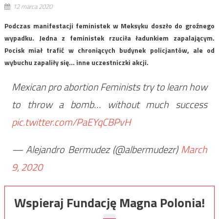
12 marca 2020
Podczas manifestacji feministek w Meksyku doszło do groźnego
wypadku. Jedna z feministek rzuciła ładunkiem zapalającym.
Pocisk miał trafić w chroniących budynek policjantów, ale od
wybuchu zapaliły się… inne uczestniczki akcji.
Mexican pro abortion Feminists try to learn how
to throw a bomb… without much success
pic.twitter.com/PaEYqCBPvH
— Alejandro Bermudez (@albermudezr)
March
9, 2020
Wspieraj Fundację Magna Polonia!