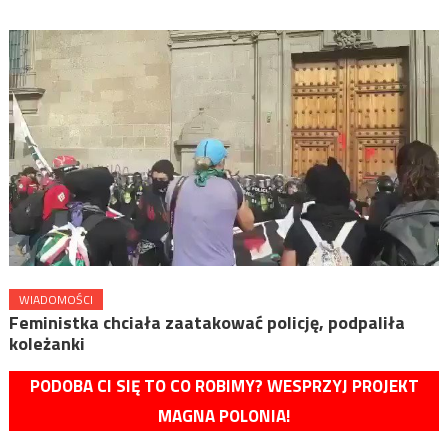
WIADOMOŚCI
Feministka chciała zaatakować policję, podpaliła
koleżanki
PODOBA CI SIĘ TO CO ROBIMY? WESPRZYJ PROJEKT
MAGNA POLONIA!