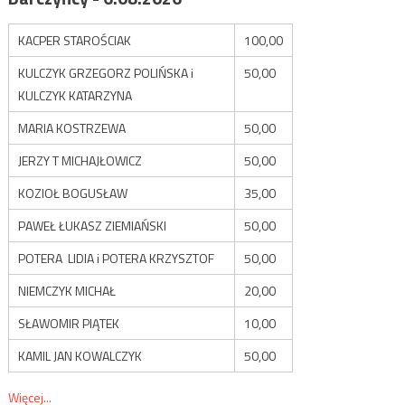
KACPER STAROŚCIAK
100,00
KULCZYK GRZEGORZ POLIŃSKA i
50,00
KULCZYK KATARZYNA
MARIA KOSTRZEWA
50,00
JERZY T MICHAJŁOWICZ
50,00
KOZIOŁ BOGUSŁAW
35,00
PAWEŁ ŁUKASZ ZIEMIAŃSKI
50,00
POTERA LIDIA i POTERA KRZYSZTOF
50,00
NIEMCZYK MICHAŁ
20,00
SŁAWOMIR PIĄTEK
10,00
KAMIL JAN KOWALCZYK
50,00
Więcej...