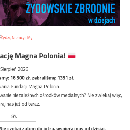
ację Magna Polonia!
Sierpień 2026
jemy:
16 500
zł, zebraliśmy:
1351
zł.
ania Fundacji Magna Polonia.
anie niezależnych ośrodków medialnych? Nie zwlekaj więc,
raj nas już od teraz.
8%
e czekaj zatem do jutra, wspieraj nas od dzisiaj.