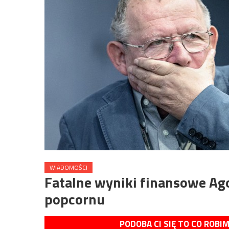
WIADOMOŚCI
Fatalne wyniki finansowe Ag
popcornu
PODOBA CI SIĘ TO CO ROBI