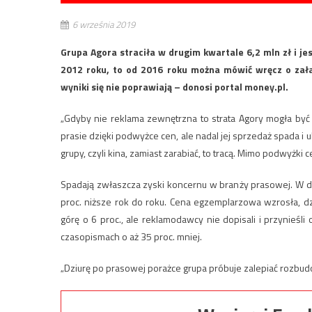
6 września 2019
Grupa Agora straciła w drugim kwartale 6,2 mln zł i je
2012 roku, to od 2016 roku można mówić wręcz o zała
wyniki się nie poprawiają – donosi portal money.pl.
„Gdyby nie reklama zewnętrzna to strata Agory mogła być
prasie dzięki podwyżce cen, ale nadal jej sprzedaż spada i 
grupy, czyli kina, zamiast zarabiać, to tracą. Mimo podwyżki
Spadają zwłaszcza zyski koncernu w branży prasowej. W dr
proc. niższe rok do roku. Cena egzemplarzowa wzrosła, d
górę o 6 proc., ale reklamodawcy nie dopisali i przynieśl
czasopismach o aż 35 proc. mniej.
„Dziurę po prasowej porażce grupa próbuje zalepiać rozbudow