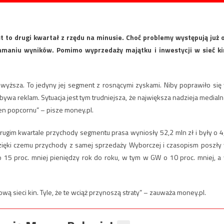
st to drugi kwartał z rzędu na minusie. Choć problemy występują już 
maniu wyników. Pomimo wyprzedaży majątku i inwestycji w sieć ki
 wyższa. To jedyny jej segment z rosnącymi zyskami. Niby poprawiło się
ubywa reklam. Sytuacja jest tym trudniejsza, że największa nadzieja medialn
 cen popcornu” – pisze money.pl.
ugim kwartale przychody segmentu prasa wyniosły 52,2 mln zł i były o 4
zięki czemu przychody z samej sprzedaży Wyborczej i czasopism poszły
i o 15 proc. mniej pieniędzy rok do roku, w tym w GW o 10 proc. mniej, a
ą sieci kin. Tyle, że te wciąż przynoszą straty” – zauważa money.pl.