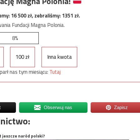
ację Magna Polonia!
jemy:
16 500
zł, zebraliśmy:
1351
zł.
ania Fundacji Magna Polonia.
8%
100 zł
Inna kwota
parł nas tym miesiącu:
Tutaj
t
Obserwuj nas
Zapisz
nictwo:
t jeszcze naród polski?