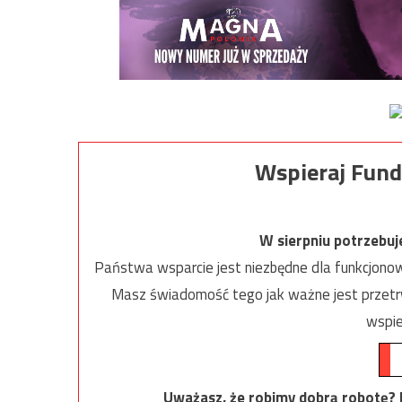
Wspieraj Fund
W sierpniu potrzebu
Państwa wsparcie jest niezbędne dla funkcjonow
Masz świadomość tego jak ważne jest przetrw
wspie
Uważasz, że robimy dobrą robotę? Ni