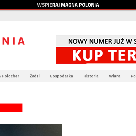
W
S
P
I
E
R
A
J
M
A
G
N
A
P
O
L
O
N
I
A
& Holocher
Żydzi
Gospodarka
Historia
Wiara
Po