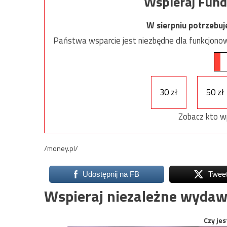
Wspieraj Fund
W sierpniu potrzebu
Państwa wsparcie jest niezbędne dla funkcjonow
30 zł
50 zł
Zobacz kto w
/money.pl/
Udostępnij na FB
Twee
Wspieraj niezależne wydaw
Czy jes