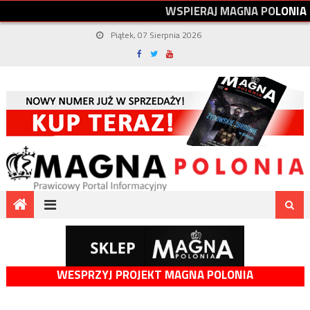
W
S
P
I
E
R
A
J
M
A
G
N
A
P
O
L
O
N
I
A
Piątek, 07 Sierpnia 2026
WESPRZYJ PROJEKT MAGNA POLONIA