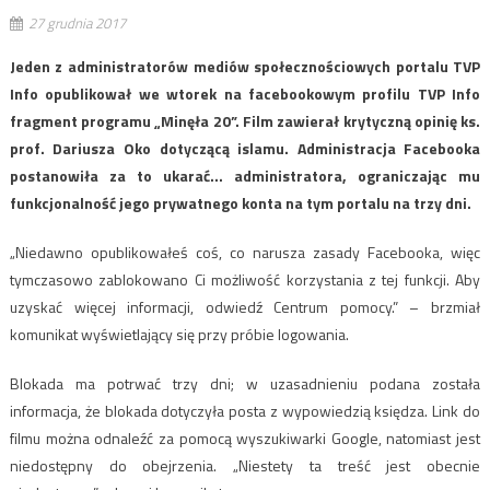
27 grudnia 2017
Jeden z administratorów mediów społecznościowych portalu TVP
Info opublikował we wtorek na facebookowym profilu TVP Info
fragment programu „Minęła 20”. Film zawierał krytyczną opinię ks.
prof. Dariusza Oko dotyczącą islamu. Administracja Facebooka
postanowiła za to ukarać… administratora, ograniczając mu
funkcjonalność jego prywatnego konta na tym portalu na trzy dni.
„Niedawno opublikowałeś coś, co narusza zasady Facebooka, więc
tymczasowo zablokowano Ci możliwość korzystania z tej funkcji. Aby
uzyskać więcej informacji, odwiedź Centrum pomocy.” – brzmiał
komunikat wyświetlający się przy próbie logowania.
Blokada ma potrwać trzy dni; w uzasadnieniu podana została
informacja, że blokada dotyczyła posta z wypowiedzią księdza. Link do
filmu można odnaleźć za pomocą wyszukiwarki Google, natomiast jest
niedostępny do obejrzenia. „Niestety ta treść jest obecnie