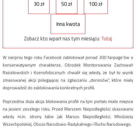
30 zł
50 zł
100 zł
Inna kwota
Zobacz kto wparł nas tym miesiącu:
Tutaj
W sierpniu tego roku Facebook zablokował ponad 300 fanpage’ów o
konserwatywnym charakterze. Ośrodek Monitorowania Zachowań
Rasistowskich i Ksenofobicznych chwalił się wtedy, że był to wynik
zmasowanej akcji polegającej na zgłaszaniu „donosów”, które miały
doprowadzić do zablokowania konkretnych profili.
Poprzednia duża akcja blokowania profili na tym portalu miała miejsce
na jesieni zeszłego roku. Przed Marszem Niepodległości skasowano
wtedy m.in. strony takie jak Marszu Niepodległości, Młodzieży
Wszechpolskiej, Obozu Narodowo-Radykalnego i Ruchu Narodowego.