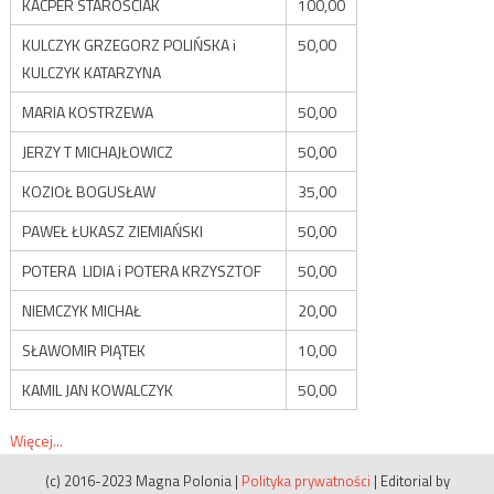
KACPER STAROŚCIAK
100,00
KULCZYK GRZEGORZ POLIŃSKA i
50,00
KULCZYK KATARZYNA
MARIA KOSTRZEWA
50,00
JERZY T MICHAJŁOWICZ
50,00
KOZIOŁ BOGUSŁAW
35,00
PAWEŁ ŁUKASZ ZIEMIAŃSKI
50,00
POTERA LIDIA i POTERA KRZYSZTOF
50,00
NIEMCZYK MICHAŁ
20,00
SŁAWOMIR PIĄTEK
10,00
KAMIL JAN KOWALCZYK
50,00
Więcej...
(c) 2016-2023 Magna Polonia
|
Polityka prywatności
|
Editorial by