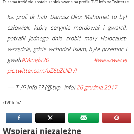
Ta sama treść nie została zablokowana na profilu TVP Info na Twitterze.
ks. prof. dr hab. Dariusz Oko: Mahomet to był
człowiek, który seryjnie mordował i gwałcił,
potrafił jednego dnia zrobić mały Holocaust;
wszędzie, gdzie wchodził islam, była przemoc i
gwałt
#Minęła20
#wieszwiecej
pic.twitter.com/uZ6bZUlDVl
— TVP Info ?? (@tvp_info)
26 grudnia 2017
/TVP Info/
Wspieraj niezależne