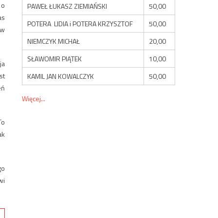
 o
PAWEŁ ŁUKASZ ZIEMIAŃSKI
50,00
as
POTERA LIDIA i POTERA KRZYSZTOF
50,00
ów
NIEMCZYK MICHAŁ
20,00
SŁAWOMIR PIĄTEK
10,00
ja
st
KAMIL JAN KOWALCZYK
50,00
eń
Więcej...
To
ak
go
wi