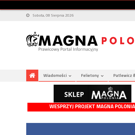
Sobota, 08 Sierpnia 2026
Wiadomości
Felietony
Patlewicz 
WESPRZYJ PROJEKT MAGNA POLONIA