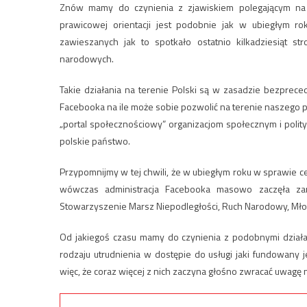
Znów mamy do czynienia z zjawiskiem polegającym na 
prawicowej orientacji jest podobnie jak w ubiegłym ro
zawieszanych jak to spotkało ostatnio kilkadziesiąt s
narodowych.
Takie działania na terenie Polski są w zasadzie bezpreced
Facebooka na ile może sobie pozwolić na terenie naszego pa
„portal społecznościowy” organizacjom społecznym i polity
polskie państwo.
Przypomnijmy w tej chwili, że w ubiegłym roku w sprawie c
wówczas administracja Facebooka masowo zaczęła za
Stowarzyszenie Marsz Niepodległości, Ruch Narodowy, Mł
Od jakiegoś czasu mamy do czynienia z podobnymi działa
rodzaju utrudnienia w dostępie do usługi jaki fundowany
więc, że coraz więcej z nich zaczyna głośno zwracać uwagę n