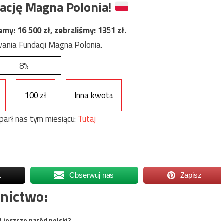
ację Magna Polonia!
jemy:
16 500
zł, zebraliśmy:
1351
zł.
ania Fundacji Magna Polonia.
8%
100 zł
Inna kwota
parł nas tym miesiącu:
Tutaj
t
Obserwuj nas
Zapisz
nictwo:
t jeszcze naród polski?