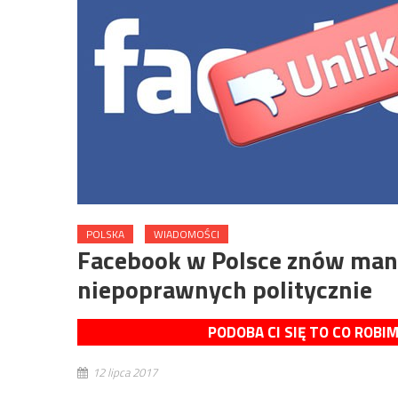
POLSKA
WIADOMOŚCI
Facebook w Polsce znów manip
niepoprawnych politycznie
PODOBA CI SIĘ TO CO ROBI
12 lipca 2017