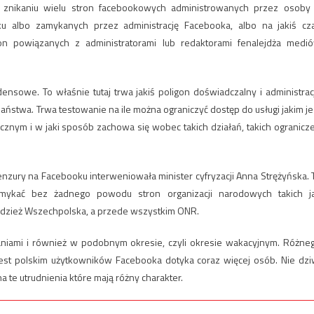
znikaniu wielu stron facebookowych administrowanych przez osoby
ku albo zamykanych przez administrację Facebooka, albo na jakiś cz
tron powiązanych z administratorami lub redaktorami fenalejdża medi
ensowe. To właśnie tutaj trwa jakiś poligon doświadczalny i administrac
ństwa. Trwa testowanie na ile można ograniczyć dostęp do usługi jakim je
cznym i w jaki sposób zachowa się wobec takich działań, takich ogranicz
enzury na Facebooku interweniowała minister cyfryzacji Anna Strężyńska. 
mykać bez żadnego powodu stron organizacji narodowych takich j
odzież Wszechpolska, a przede wszystkim ONR.
niami i również w podobnym okresie, czyli okresie wakacyjnym. Różne
 jest polskim użytkowników Facebooka dotyka coraz więcej osób. Nie dzi
a te utrudnienia które mają różny charakter.