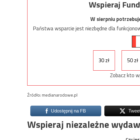
Wspieraj Fund
W sierpniu potrzebu
Państwa wsparcie jest niezbędne dla funkcjonow
30 zł
50 zł
Zobacz kto w
Źródło: medianarodowe.pl
Udostępnij na FB
Twee
Wspieraj niezależne wydaw
Czy jes