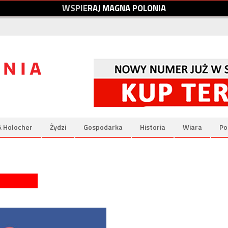
W
S
P
I
E
R
A
J
M
A
G
N
A
P
O
L
O
N
I
A
& Holocher
Żydzi
Gospodarka
Historia
Wiara
Po