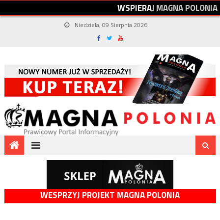
W
S
P
I
E
R
A
J
M
A
G
N
A
P
O
L
O
N
I
A
Niedziela, 09 Sierpnia 2026
WESPRZYJ PROJEKT MAGNA POLONIA