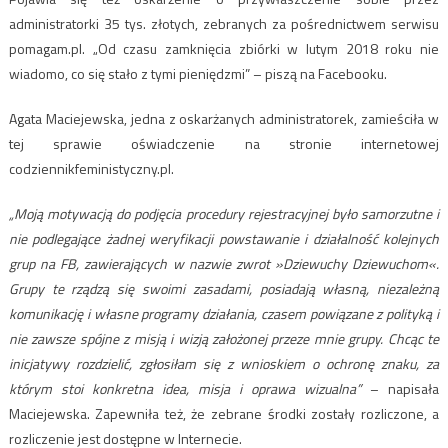
administratorki 35 tys. złotych, zebranych za pośrednictwem serwisu
pomagam.pl. „Od czasu zamknięcia zbiórki w lutym 2018 roku nie
wiadomo, co się stało z tymi pieniędzmi” – piszą na Facebooku.
Agata Maciejewska, jedna z oskarżanych administratorek, zamieściła w
tej sprawie oświadczenie na stronie internetowej
codziennikfeministyczny.pl.
„Moją motywacją do podjęcia procedury rejestracyjnej było samorzutne i
nie podlegające żadnej weryfikacji powstawanie i działalność kolejnych
grup na FB, zawierających w nazwie zwrot »Dziewuchy Dziewuchom«.
Grupy te rządzą się swoimi zasadami, posiadają własną, niezależną
komunikację i własne programy działania, czasem powiązane z polityką i
nie zawsze spójne z misją i wizją założonej przeze mnie grupy. Chcąc te
inicjatywy rozdzielić, zgłosiłam się z wnioskiem o ochronę znaku, za
którym stoi konkretna idea, misja i oprawa wizualna”
– napisała
Maciejewska. Zapewniła też, że zebrane środki zostały rozliczone, a
rozliczenie jest dostępne w Internecie.