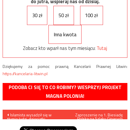
do jutra, wspieraj nas od dzisiaj.
30 zł
50 zł
100 zł
Inna kwota
Zobacz kto wparł nas tym miesiącu:
Tutaj
Dziękujemy za pomoc prawną Kancelarii Prawnej Litwin:
https://kancelaria-litwin.pl
PODOBA CI SIĘ TO CO ROBIMY? WESPRZYJ PROJEKT
MAGNA POLONIA!
Nawigacja
Islamista wysadził się w
Zaproszenie na 1. Biesiadę
Polską na Szlaku Ginących
tłumie ludzi, dziesiątki
Zawodów w Kudowie
wpisu
zabitych