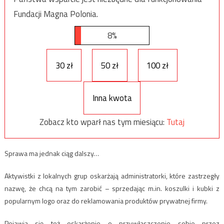
Fundacji Magna Polonia.
8%
30 zł
50 zł
100 zł
Inna kwota
Zobacz kto wparł nas tym miesiącu:
Tutaj
Sprawa ma jednak ciąg dalszy…
Aktywistki z lokalnych grup oskarżają administratorki, które zastrzegły
nazwę, że chcą na tym zarobić – sprzedając m.in. koszulki i kubki z
popularnym logo oraz do reklamowania produktów prywatnej firmy.
Pojawia się też oskarżenie o przywłaszczenie sobie przez