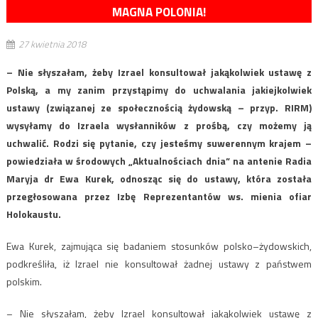
MAGNA POLONIA!
27 kwietnia 2018
– Nie słyszałam, żeby Izrael konsultował jakąkolwiek ustawę z
Polską, a my zanim przystąpimy do uchwalania jakiejkolwiek
ustawy (związanej ze społecznością żydowską – przyp. RIRM)
wysyłamy do Izraela wysłanników z prośbą, czy możemy ją
uchwalić. Rodzi się pytanie, czy jesteśmy suwerennym krajem –
powiedziała w środowych „Aktualnościach dnia” na antenie Radia
Maryja dr Ewa Kurek, odnosząc się do ustawy, która została
przegłosowana przez Izbę Reprezentantów ws. mienia ofiar
Holokaustu.
Ewa Kurek, zajmująca się badaniem stosunków polsko–żydowskich,
podkreśliła, iż Izrael nie konsultował żadnej ustawy z państwem
polskim.
– Nie słyszałam, żeby Izrael konsultował jakąkolwiek ustawę z