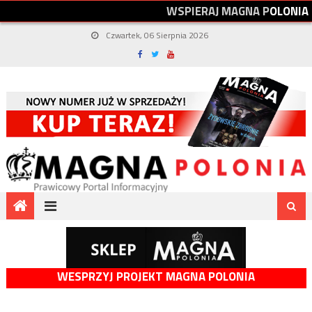
W
S
P
I
E
R
A
J
M
A
G
N
A
P
O
L
O
N
I
A
Czwartek, 06 Sierpnia 2026
WESPRZYJ PROJEKT MAGNA POLONIA