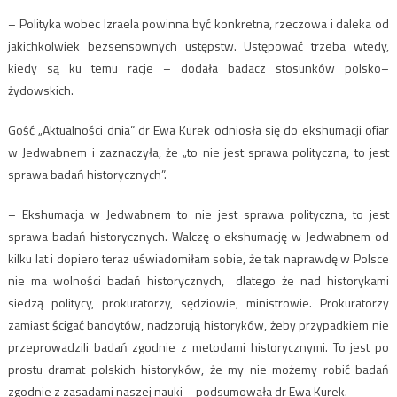
– Polityka wobec Izraela powinna być konkretna, rzeczowa i daleka od
jakichkolwiek bezsensownych ustępstw. Ustępować trzeba wtedy,
kiedy są ku temu racje – dodała badacz stosunków polsko–
żydowskich.
Gość „Aktualności dnia” dr Ewa Kurek odniosła się do ekshumacji ofiar
w Jedwabnem i zaznaczyła, że „to nie jest sprawa polityczna, to jest
sprawa badań historycznych”.
– Ekshumacja w Jedwabnem to nie jest sprawa polityczna, to jest
sprawa badań historycznych. Walczę o ekshumację w Jedwabnem od
kilku lat i dopiero teraz uświadomiłam sobie, że tak naprawdę w Polsce
nie ma wolności badań historycznych, dlatego że nad historykami
siedzą politycy, prokuratorzy, sędziowie, ministrowie. Prokuratorzy
zamiast ścigać bandytów, nadzorują historyków, żeby przypadkiem nie
przeprowadzili badań zgodnie z metodami historycznymi. To jest po
prostu dramat polskich historyków, że my nie możemy robić badań
zgodnie z zasadami naszej nauki – podsumowała dr Ewa Kurek.