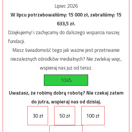
Lipiec 2026
W lipcu potrzebowaliśmy:
15 000
zł, zebraliśmy:
15
633,5
zł.
Dziękujemy! i zachęcamy do dalszego wsparcia naszej
fundacji.
Masz świadomość tego jak ważne jest przetrwanie
niezależnych ośrodków medialnych? Nie zwlekaj więc,
wspieraj nas już od teraz.
104%
Uważasz, że robimy dobrą robotę? Nie czekaj zatem
do jutra, wspieraj nas od dzisiaj.
30 zł
50 zł
100 zł