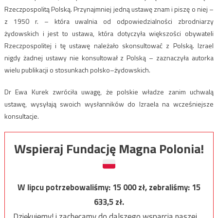
Rzeczpospolitą Polską. Przynajmniej jedną ustawę znam i piszę o niej –
z 1950 r. – która uwalnia od odpowiedzialności zbrodniarzy
żydowskich i jest to ustawa, która dotyczyła większości obywateli
Rzeczpospolitej i tę ustawę należało skonsultować z Polską. Izrael
nigdy żadnej ustawy nie konsultował z Polską – zaznaczyła autorka
wielu publikacji o stosunkach polsko–żydowskich.
Dr Ewa Kurek zwróciła uwagę, że polskie władze zanim uchwalą
ustawę, wysyłają swoich wysłanników do Izraela na wcześniejsze
konsultacje.
Wspieraj Fundację Magna Polonia!
W lipcu potrzebowaliśmy:
15 000
zł, zebraliśmy:
15
633,5
zł.
Dziękujemy! i zachęcamy do dalszego wsparcia naszej