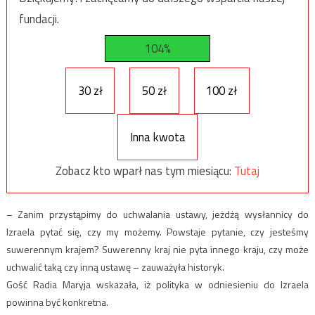
fundacji.
104%
30 zł
50 zł
100 zł
Inna kwota
Zobacz kto wparł nas tym miesiącu:
Tutaj
– Zanim przystąpimy do uchwalania ustawy, jeżdżą wysłannicy do
Izraela pytać się, czy my możemy. Powstaje pytanie, czy jesteśmy
suwerennym krajem? Suwerenny kraj nie pyta innego kraju, czy może
uchwalić taką czy inną ustawę – zauważyła historyk.
Gość Radia Maryja wskazała, iż polityka w odniesieniu do Izraela
powinna być konkretna.