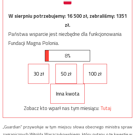
W sierpniu potrzebujemy:
16 500
zł, zebraliśmy:
1351
zł.
Państwa wsparcie jest niezbędne dla funkcjonowania
Fundacji Magna Polonia.
8%
30 zł
50 zł
100 zł
Inna kwota
Zobacz kto wparł nas tym miesiącu:
Tutaj
„Guardian” przywołuje w tym miejscu słowa obecnego ministra spraw
zagranicznych Witolda Waszczykowskiego, który pytany o tę kwestię w