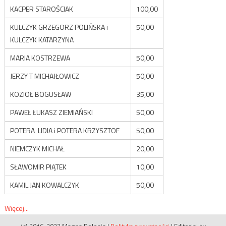
KACPER STAROŚCIAK
100,00
KULCZYK GRZEGORZ POLIŃSKA i
50,00
KULCZYK KATARZYNA
MARIA KOSTRZEWA
50,00
JERZY T MICHAJŁOWICZ
50,00
KOZIOŁ BOGUSŁAW
35,00
PAWEŁ ŁUKASZ ZIEMIAŃSKI
50,00
POTERA LIDIA i POTERA KRZYSZTOF
50,00
NIEMCZYK MICHAŁ
20,00
SŁAWOMIR PIĄTEK
10,00
KAMIL JAN KOWALCZYK
50,00
Więcej...