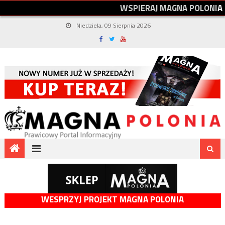
W
S
P
I
E
R
A
J
M
A
G
N
A
P
O
L
O
N
I
A
Niedziela, 09 Sierpnia 2026
WESPRZYJ PROJEKT MAGNA POLONIA