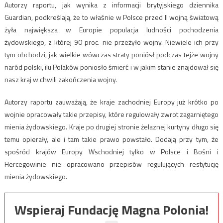
Autorzy raportu, jak wynika z informacji brytyjskiego dziennika
Guardian, podkreślają, że to właśnie w Polsce przed II wojną światową
żyła największa w Europie populacja ludności pochodzenia
żydowskiego, z której 90 proc. nie przeżyło wojny. Niewiele ich przy
tym obchodzi, jak wielkie wówczas straty poniósł podczas tejże wojny
naród polski, ilu Polaków poniosło śmierć i w jakim stanie znajdował się
nasz kraj w chwili zakończenia wojny.
Autorzy raportu zauważają, że kraje zachodniej Europy już krótko po
wojnie opracowały takie przepisy, które regulowały zwrot zagarniętego
mienia żydowskiego. Kraje po drugiej stronie żelaznej kurtyny długo się
temu opierały, ale i tam takie prawo powstało. Dodają przy tym, że
spośród krajów Europy Wschodniej tylko w Polsce i Bośni i
Hercegowinie nie opracowano przepisów regulujących restytucję
mienia żydowskiego.
Wspieraj Fundację Magna Polonia!