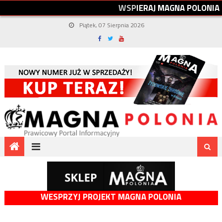
W
S
P
I
E
R
A
J
M
A
G
N
A
P
O
L
O
N
I
A
Piątek, 07 Sierpnia 2026
WESPRZYJ PROJEKT MAGNA POLONIA