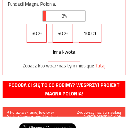
Fundacji Magna Polonia.
8%
30 zł
50 zł
100 zł
Inna kwota
Zobacz kto wparł nas tym miesiącu:
Tutaj
PODOBA CI SIĘ TO CO ROBIMY? WESPRZYJ PROJEKT
MAGNA POLONIA!
Nawigacja
Porażka skrajnej lewicy w
Żydowscy naziści nasilają
inwazję osadników na
Sądzie Najwyższym. Chodzi o
Zachodnim Brzegu
wpisu
pedofilię