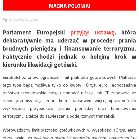
MAGNA POLONIA!
25 kwietnia 2024
Parlament Europejski
przyjął ustawę
, która
deklaratywnie ma uderzać w proceder prania
brudnych pieniędzy i finansowanie terroryzmu.
Faktycznie chodzi jednak o kolejny krok w
kierunku likwidacji gotówki.
Eurokołchoz znów ograniczył limit płatności gotówkowych. Płatności
tego typu będą możliwe tylko do kwoty 10 tys. euro. Jednocześnie
państwa członkowskie mogą ustanowić niższy limit. PE zapewnia, że
nowe przepisy dają jednostkom finansowym więcej uprawnień do
wykrywania przypadków prania pieniędzy oraz finansowania
terroryzmu, a także do zawieszania podejrzanych transakcji.
Wprowadzony limit płatności gotówkowych w wysokości 10 tys. euro
obowiązuje
„za wyjątkiem płatności pomiędzy osobami prywatnymi w