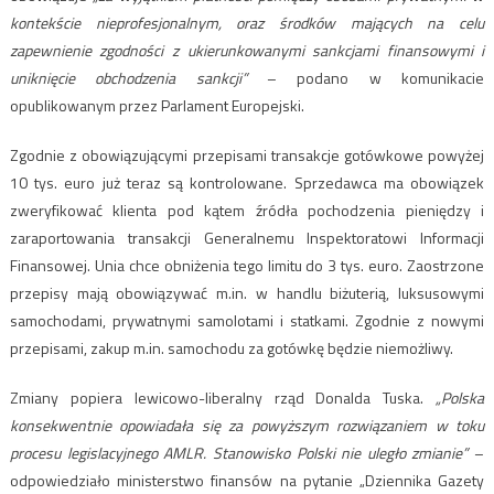
kontekście nieprofesjonalnym, oraz środków mających na celu
zapewnienie zgodności z ukierunkowanymi sankcjami finansowymi i
uniknięcie obchodzenia sankcji”
– podano w komunikacie
opublikowanym przez Parlament Europejski.
Zgodnie z obowiązującymi przepisami transakcje gotówkowe powyżej
10 tys. euro już teraz są kontrolowane. Sprzedawca ma obowiązek
zweryfikować klienta pod kątem źródła pochodzenia pieniędzy i
zaraportowania transakcji Generalnemu Inspektoratowi Informacji
Finansowej. Unia chce obniżenia tego limitu do 3 tys. euro. Zaostrzone
przepisy mają obowiązywać m.in. w handlu biżuterią, luksusowymi
samochodami, prywatnymi samolotami i statkami. Zgodnie z nowymi
przepisami, zakup m.in. samochodu za gotówkę będzie niemożliwy.
Zmiany popiera lewicowo-liberalny rząd Donalda Tuska.
„Polska
konsekwentnie opowiadała się za powyższym rozwiązaniem w toku
procesu legislacyjnego AMLR. Stanowisko Polski nie uległo zmianie”
–
odpowiedziało ministerstwo finansów na pytanie „Dziennika Gazety