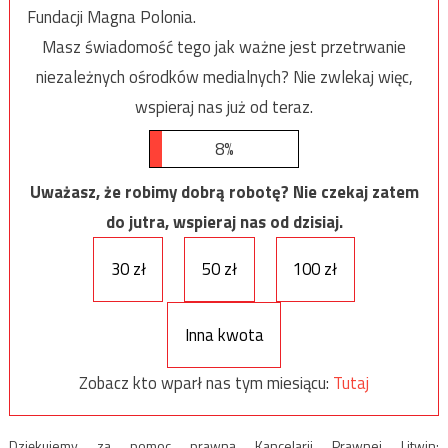
Fundacji Magna Polonia.
Masz świadomość tego jak ważne jest przetrwanie
niezależnych ośrodków medialnych? Nie zwlekaj więc,
wspieraj nas już od teraz.
8%
Uważasz, że robimy dobrą robotę? Nie czekaj zatem
do jutra, wspieraj nas od dzisiaj.
30 zł
50 zł
100 zł
Inna kwota
Zobacz kto wparł nas tym miesiącu:
Tutaj
Dziękujemy za pomoc prawną Kancelarii Prawnej Litwin: