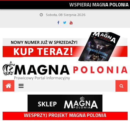
W
S
P
I
E
R
A
J
M
A
G
N
A
P
O
L
O
N
I
A
Sobota, 08 Sierpnia 2026
WESPRZYJ PROJEKT MAGNA POLONIA