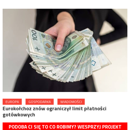
EUROPA
GOSPODARKA
WIADOMOŚCI
Eurokołchoz znów ograniczył limit płatności
gotówkowych
PODOBA CI SIĘ TO CO ROBIMY? WESPRZYJ PROJEKT