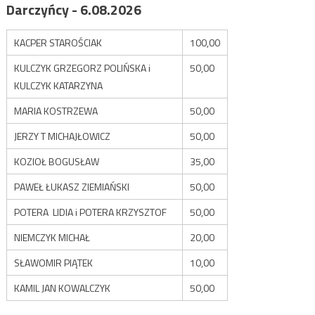
Darczyńcy - 6.08.2026
KACPER STAROŚCIAK
100,00
KULCZYK GRZEGORZ POLIŃSKA i
50,00
KULCZYK KATARZYNA
MARIA KOSTRZEWA
50,00
JERZY T MICHAJŁOWICZ
50,00
KOZIOŁ BOGUSŁAW
35,00
PAWEŁ ŁUKASZ ZIEMIAŃSKI
50,00
POTERA LIDIA i POTERA KRZYSZTOF
50,00
NIEMCZYK MICHAŁ
20,00
SŁAWOMIR PIĄTEK
10,00
KAMIL JAN KOWALCZYK
50,00