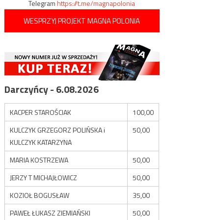
Telegram
https://t.me/magnapolonia
WESPRZYJ PROJEKT MAGNA POLONIA
Darczyńcy - 6.08.2026
KACPER STAROŚCIAK
100,00
KULCZYK GRZEGORZ POLIŃSKA i
50,00
KULCZYK KATARZYNA
MARIA KOSTRZEWA
50,00
JERZY T MICHAJŁOWICZ
50,00
KOZIOŁ BOGUSŁAW
35,00
PAWEŁ ŁUKASZ ZIEMIAŃSKI
50,00