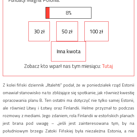
8%
30 zł
50 zł
100 zł
Inna kwota
Zobacz kto wparł nas tym miesiącu:
Tutaj
Z kolei fiński dziennik „Iltalehti” podał, że w poniedziałek rząd Estonii
omawiał stanowisko na to zbliżające się spotkanie, jak również kwestię
opracowania planu B. Ten ostatni ma dotyczyć nie tylko samej Estonii,
ale również Litwy i Łotwy oraz Finlandii. Helme przyznał to podczas
rozmowy z mediami. Jego zdaniem, rola Finlandii w estońskich planach
jest brana pod uwagę – „jeśli jest zainteresowana tym, by na
południowym brzegu Zatoki Fińskiej była niezależna Estonia, a nie