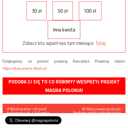
30 zł
50 zł
100 zł
Inna kwota
Zobacz kto wparł nas tym miesiącu:
Tutaj
Dziękujemy za pomoc prawną Kancelarii Prawnej Litwin:
https://kancelaria-litwin.pl
PODOBA CI SIĘ TO CO ROBIMY? WESPRZYJ PROJEKT
MAGNA POLONIA!
Nawigacja
Wodowanie i chrzest
W Warszawie podczas
budowy metra odnaleziono
holownika (H-12) Semko
niewybuch z czasów II wojny
wpisu
światowej