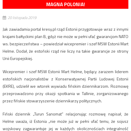
MAGNA POLONIA!
20 listopada 2019
Jak zawiadamia portal kresy.pl rząd Estonii przygotowuje wraz z innymi
krajami bałtyckimi plan B, gdyż nie może w pełni ufać gwarancjom NATO
ws. bezpieczeństwa – powiedział wicepremier i szef MSW Estonii Mart
Helme. Dodał, że estoński rząd nie liczy na takie gwarancje ze strony
Unii Europejskiej.
Wicepremier i szef MSW Estonii Mart Helme, będący zarazem liderem
estońskich nacjonalistów z Konserwatywnej Partii Ludowej Estonii
(EKRE), udzielił we wtorek wywiadu fińskim dziennikarzom. Rozmowę
przeprowadzono przy okazji spotkania w Tallinie, zorganizowanego
przez fińskie stowarzyszenie dziennikarzy politycznych.
Fiński dziennik „Turun Sanomat” relacjonując rozmowę napisał, że
Helme uważa, iż Estonia „nie może już w pełni ufać temu, że sojusz
wojskowy zagwarantuje jej w każdych okolicznościach integralność