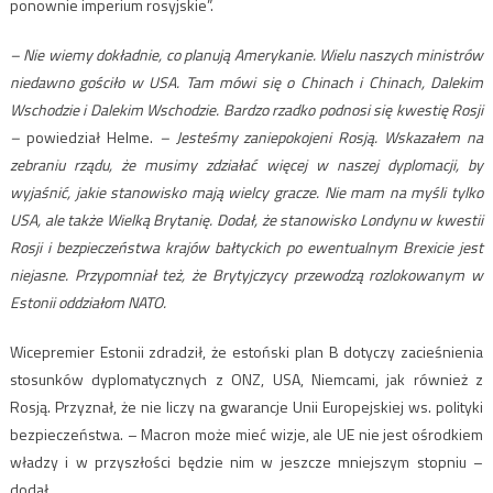
ponownie imperium rosyjskie”.
– Nie wiemy dokładnie, co planują Amerykanie. Wielu naszych ministrów
niedawno gościło w USA. Tam mówi się o Chinach i Chinach, Dalekim
Wschodzie i Dalekim Wschodzie. Bardzo rzadko podnosi się kwestię Rosji
–
powiedział Helme.
– Jesteśmy zaniepokojeni Rosją. Wskazałem na
zebraniu rządu, że musimy zdziałać więcej w naszej dyplomacji, by
wyjaśnić, jakie stanowisko mają wielcy gracze. Nie mam na myśli tylko
USA, ale także Wielką Brytanię. Dodał, że stanowisko Londynu w kwestii
Rosji i bezpieczeństwa krajów bałtyckich po ewentualnym Brexicie jest
niejasne. Przypomniał też, że Brytyjczycy przewodzą rozlokowanym w
Estonii oddziałom NATO.
Wicepremier Estonii zdradził, że estoński plan B dotyczy zacieśnienia
stosunków dyplomatycznych z ONZ, USA, Niemcami, jak również z
Rosją. Przyznał, że nie liczy na gwarancje Unii Europejskiej ws. polityki
bezpieczeństwa. – Macron może mieć wizje, ale UE nie jest ośrodkiem
władzy i w przyszłości będzie nim w jeszcze mniejszym stopniu –
dodał.