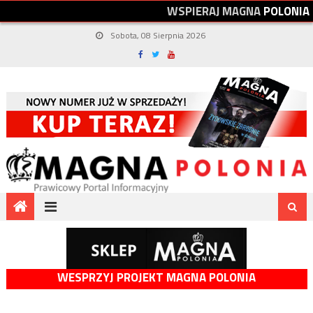
W
S
P
I
E
R
A
J
M
A
G
N
A
P
O
L
O
N
I
A
Sobota, 08 Sierpnia 2026
WESPRZYJ PROJEKT MAGNA POLONIA