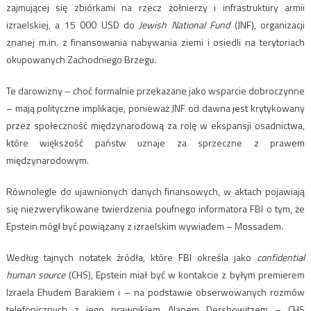
zajmującej się zbiórkami na rzecz żołnierzy i infrastruktury armii
izraelskiej, a 15 000 USD do
Jewish National Fund
(JNF), organizacji
znanej m.in. z finansowania nabywania ziemi i osiedli na terytoriach
okupowanych Zachodniego Brzegu.
Te darowizny – choć formalnie przekazane jako wsparcie dobroczynne
– mają polityczne implikacje, ponieważ JNF od dawna jest krytykowany
przez społeczność międzynarodową za rolę w ekspansji osadnictwa,
które większość państw uznaje za sprzeczne z prawem
międzynarodowym.
Równolegle do ujawnionych danych finansowych, w aktach pojawiają
się niezweryfikowane twierdzenia poufnego informatora FBI o tym, że
Epstein mógł być powiązany z izraelskim wywiadem – Mossadem.
Według tajnych notatek źródła, które FBI określa jako
confidential
human source
(CHS), Epstein miał być w kontakcie z byłym premierem
Izraela Ehudem Barakiem i – na podstawie obserwowanych rozmów
telefonicznych z jego prawnikiem Alanem Dershowitzem – CHS