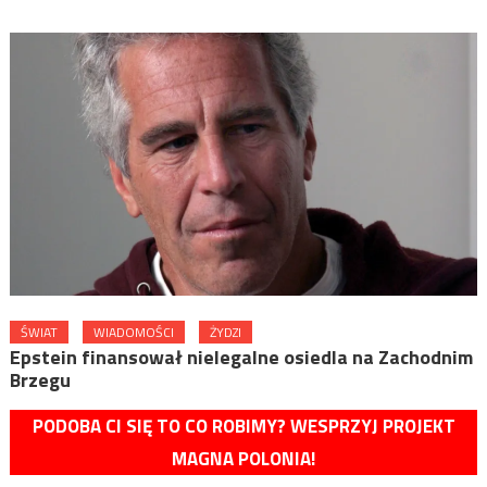
ŚWIAT
WIADOMOŚCI
ŻYDZI
Epstein finansował nielegalne osiedla na Zachodnim
Brzegu
PODOBA CI SIĘ TO CO ROBIMY? WESPRZYJ PROJEKT
MAGNA POLONIA!