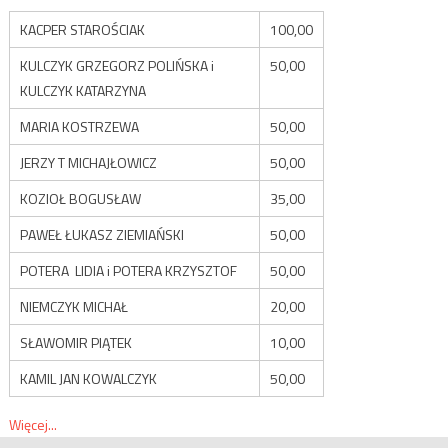
KACPER STAROŚCIAK
100,00
KULCZYK GRZEGORZ POLIŃSKA i
50,00
KULCZYK KATARZYNA
MARIA KOSTRZEWA
50,00
JERZY T MICHAJŁOWICZ
50,00
KOZIOŁ BOGUSŁAW
35,00
PAWEŁ ŁUKASZ ZIEMIAŃSKI
50,00
POTERA LIDIA i POTERA KRZYSZTOF
50,00
NIEMCZYK MICHAŁ
20,00
SŁAWOMIR PIĄTEK
10,00
KAMIL JAN KOWALCZYK
50,00
Więcej...