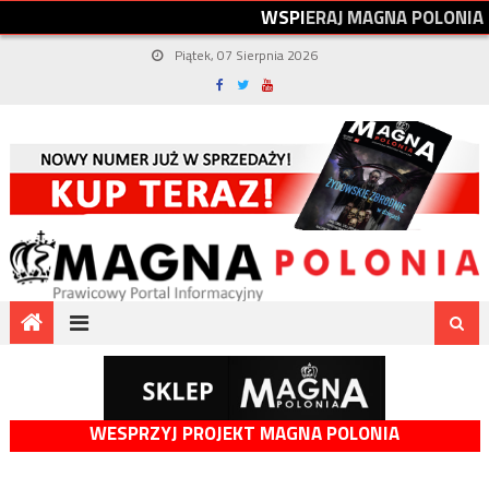
W
S
P
I
E
R
A
J
M
A
G
N
A
P
O
L
O
N
I
A
Piątek, 07 Sierpnia 2026
WESPRZYJ PROJEKT MAGNA POLONIA