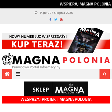
W
S
P
I
E
R
A
J
M
A
G
N
A
P
O
L
O
N
I
A
Piątek, 07 Sierpnia 2026
WESPRZYJ PROJEKT MAGNA POLONIA