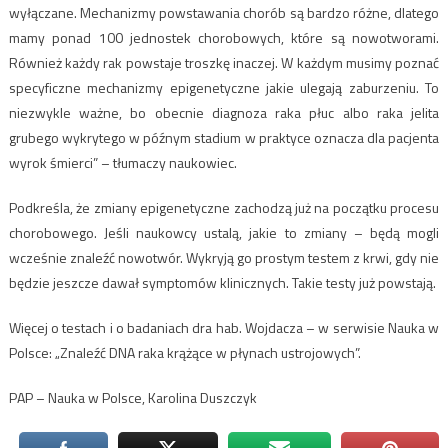
wyłączane. Mechanizmy powstawania chorób są bardzo różne, dlatego
mamy ponad 100 jednostek chorobowych, które są nowotworami.
Również każdy rak powstaje troszkę inaczej. W każdym musimy poznać
specyficzne mechanizmy epigenetyczne jakie ulegają zaburzeniu. To
niezwykle ważne, bo obecnie diagnoza raka płuc albo raka jelita
grubego wykrytego w późnym stadium w praktyce oznacza dla pacjenta
wyrok śmierci” – tłumaczy naukowiec.
Podkreśla, że zmiany epigenetyczne zachodzą już na początku procesu
chorobowego. Jeśli naukowcy ustalą, jakie to zmiany – będą mogli
wcześnie znaleźć nowotwór. Wykryją go prostym testem z krwi, gdy nie
będzie jeszcze dawał symptomów klinicznych. Takie testy już powstają.
Więcej o testach i o badaniach dra hab. Wojdacza – w serwisie Nauka w
Polsce: „Znaleźć DNA raka krążące w płynach ustrojowych”.
PAP – Nauka w Polsce, Karolina Duszczyk