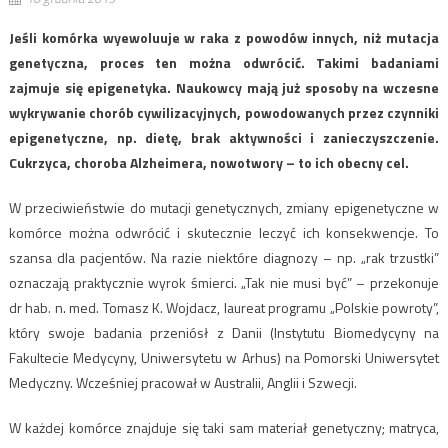
Jeśli komórka wyewoluuje w raka z powodów innych, niż mutacja
genetyczna, proces ten można odwrócić. Takimi badaniami
zajmuje się epigenetyka. Naukowcy mają już sposoby na wczesne
wykrywanie chorób cywilizacyjnych, powodowanych przez czynniki
epigenetyczne, np. dietę, brak aktywności i zanieczyszczenie.
Cukrzyca, choroba Alzheimera, nowotwory – to ich obecny cel.
W przeciwieństwie do mutacji genetycznych, zmiany epigenetyczne w
komórce można odwrócić i skutecznie leczyć ich konsekwencje. To
szansa dla pacjentów. Na razie niektóre diagnozy – np. „rak trzustki”
oznaczają praktycznie wyrok śmierci. „Tak nie musi być” – przekonuje
dr hab. n. med. Tomasz K. Wojdacz, laureat programu „Polskie powroty”,
który swoje badania przeniósł z Danii (Instytutu Biomedycyny na
Fakultecie Medycyny, Uniwersytetu w Arhus) na Pomorski Uniwersytet
Medyczny. Wcześniej pracował w Australii, Anglii i Szwecji.
W każdej komórce znajduje się taki sam materiał genetyczny; matryca,