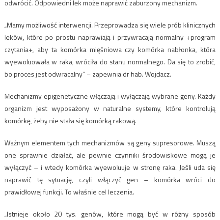
odwrócić. Odpowiedni lek może naprawić zaburzony mechanizm.
„Mamy możliwość interwencji. Przeprowadza się wiele prób klinicznych
leków, które po prostu naprawiają i przywracają normalny +program
czytania+, aby ta komórka mięśniowa czy komórka nabłonka, która
wyewoluowała w raka, wróciła do stanu normalnego. Da się to zrobić,
bo proces jest odwracalny” – zapewnia dr hab. Wojdacz.
Mechanizmy epigenetyczne włączają i wyłączają wybrane geny. Każdy
organizm jest wyposażony w naturalne systemy, które kontrolują
komórkę, żeby nie stała się komórką rakową.
Ważnym elementem tych mechanizmów są geny supresorowe. Muszą
one sprawnie działać, ale pewnie czynniki środowiskowe mogą je
wyłączyć – i wtedy komórka wyewoluuje w stronę raka. Jeśli uda się
naprawić tę sytuację, czyli włączyć gen – komórka wróci do
prawidłowej funkcji. To właśnie cel leczenia.
„Istnieje około 20 tys. genów, które mogą być w różny sposób