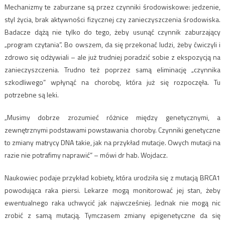
Mechanizmy te zaburzane są przez czynniki środowiskowe: jedzenie,
styl życia, brak aktywności fizycznej czy zanieczyszczenia środowiska.
Badacze dążą nie tylko do tego, żeby usunąć czynnik zaburzający
„program czytania”. Bo owszem, da się przekonać ludzi, żeby ćwiczyli i
zdrowo się odżywiali – ale już trudniej poradzić sobie z ekspozycją na
zanieczyszczenia. Trudno też poprzez samą eliminację „czynnika
szkodliwego” wpłynąć na chorobę, która już się rozpoczęła. Tu
potrzebne są leki.
„Musimy dobrze zrozumieć różnice między genetycznymi, a
zewnętrznymi podstawami powstawania choroby. Czynniki genetyczne
to zmiany matrycy DNA takie, jak na przykład mutacje. Owych mutacji na
razie nie potrafimy naprawić” – mówi dr hab. Wojdacz.
Naukowiec podaje przykład kobiety, która urodziła się z mutacją BRCA1
powodująca raka piersi. Lekarze mogą monitorować jej stan, żeby
ewentualnego raka uchwycić jak najwcześniej. Jednak nie mogą nic
zrobić z samą mutacją. Tymczasem zmiany epigenetyczne da się