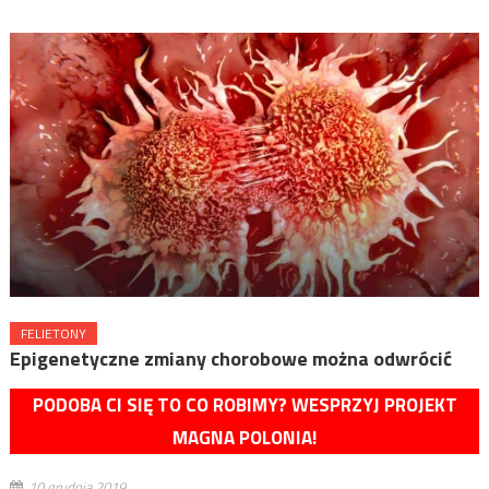
FELIETONY
Epigenetyczne zmiany chorobowe można odwrócić
PODOBA CI SIĘ TO CO ROBIMY? WESPRZYJ PROJEKT
MAGNA POLONIA!
10 grudnia 2019