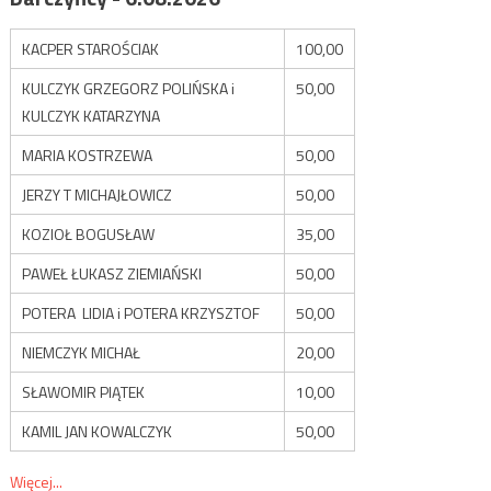
KACPER STAROŚCIAK
100,00
KULCZYK GRZEGORZ POLIŃSKA i
50,00
KULCZYK KATARZYNA
MARIA KOSTRZEWA
50,00
JERZY T MICHAJŁOWICZ
50,00
KOZIOŁ BOGUSŁAW
35,00
PAWEŁ ŁUKASZ ZIEMIAŃSKI
50,00
POTERA LIDIA i POTERA KRZYSZTOF
50,00
NIEMCZYK MICHAŁ
20,00
SŁAWOMIR PIĄTEK
10,00
KAMIL JAN KOWALCZYK
50,00
Więcej...