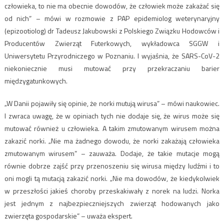
człowieka, to nie ma obecnie dowodów, że człowiek może zakażać się
od nich” – mówi w rozmowie z PAP epidemiolog weterynaryjny
(epizootiolog) dr Tadeusz Jakubowski z Polskiego Związku Hodowców i
Producentów Zwierząt Futerkowych, wykładowca SGGW i
Uniwersytetu Przyrodniczego w Poznaniu. I wyjaśnia, że SARS-CoV-2
niekoniecznie musi mutować przy przekraczaniu barier
międzygatunkowych.
„W Danii pojawiły się opinie, że norki mutują wirusa” – mówi naukowiec.
I zwraca uwagę, że w opiniach tych nie dodaje się, że wirus może się
mutować również u człowieka. A takim zmutowanym wirusem można
zakazić norki. „Nie ma żadnego dowodu, że norki zakażają człowieka
zmutowanym wirusem” – zauważa. Dodaje, że takie mutacje mogą
równie dobrze zajść przy przenoszeniu się wirusa między ludźmi i to
oni mogli tą mutacją zakazić norki. „Nie ma dowodów, że kiedykolwiek
w przeszłości jakieś choroby przeskakiwały z norek na ludzi. Norka
jest jednym z najbezpieczniejszych zwierząt hodowanych jako
zwierzęta gospodarskie” – uważa ekspert.