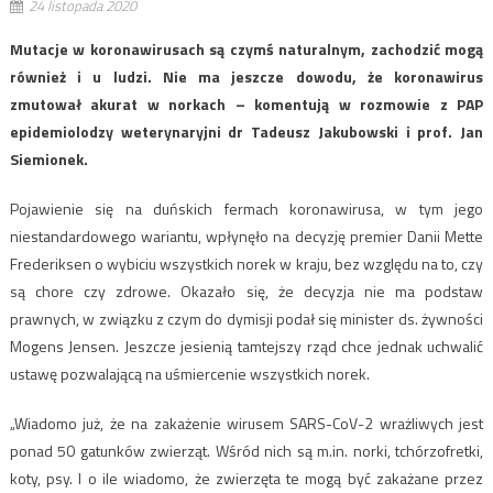
24 listopada 2020
Mutacje w koronawirusach są czymś naturalnym, zachodzić mogą
również i u ludzi. Nie ma jeszcze dowodu, że koronawirus
zmutował akurat w norkach – komentują w rozmowie z PAP
epidemiolodzy weterynaryjni dr Tadeusz Jakubowski i prof. Jan
Siemionek.
Pojawienie się na duńskich fermach koronawirusa, w tym jego
niestandardowego wariantu, wpłynęło na decyzję premier Danii Mette
Frederiksen o wybiciu wszystkich norek w kraju, bez względu na to, czy
są chore czy zdrowe. Okazało się, że decyzja nie ma podstaw
prawnych, w związku z czym do dymisji podał się minister ds. żywności
Mogens Jensen. Jeszcze jesienią tamtejszy rząd chce jednak uchwalić
ustawę pozwalającą na uśmiercenie wszystkich norek.
„Wiadomo już, że na zakażenie wirusem SARS-CoV-2 wrażliwych jest
ponad 50 gatunków zwierząt. Wśród nich są m.in. norki, tchórzofretki,
koty, psy. I o ile wiadomo, że zwierzęta te mogą być zakażane przez