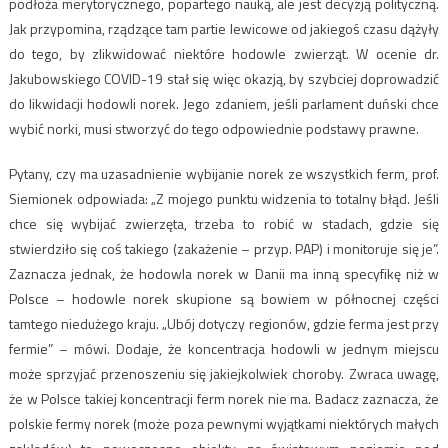
podłoża merytorycznego, popartego nauką, ale jest decyzją polityczną.
Jak przypomina, rządzące tam partie lewicowe od jakiegoś czasu dążyły
do tego, by zlikwidować niektóre hodowle zwierząt. W ocenie dr.
Jakubowskiego COVID-19 stał się więc okazją, by szybciej doprowadzić
do likwidacji hodowli norek. Jego zdaniem, jeśli parlament duński chce
wybić norki, musi stworzyć do tego odpowiednie podstawy prawne.
Pytany, czy ma uzasadnienie wybijanie norek ze wszystkich ferm, prof.
Siemionek odpowiada: „Z mojego punktu widzenia to totalny błąd. Jeśli
chce się wybijać zwierzęta, trzeba to robić w stadach, gdzie się
stwierdziło się coś takiego (zakażenie – przyp. PAP) i monitoruje się je”.
Zaznacza jednak, że hodowla norek w Danii ma inną specyfikę niż w
Polsce – hodowle norek skupione są bowiem w północnej części
tamtego niedużego kraju. „Ubój dotyczy regionów, gdzie ferma jest przy
fermie” – mówi. Dodaje, że koncentracja hodowli w jednym miejscu
może sprzyjać przenoszeniu się jakiejkolwiek choroby. Zwraca uwagę,
że w Polsce takiej koncentracji ferm norek nie ma. Badacz zaznacza, że
polskie fermy norek (może poza pewnymi wyjątkami niektórych małych