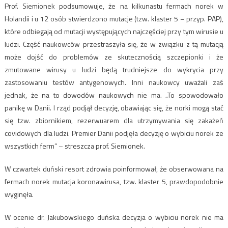
Prof. Siemionek podsumowuje, że na kilkunastu fermach norek w
Holandii i u 12 osób stwierdzono mutacje (tzw. klaster 5 – przyp. PAP),
które odbiegają od mutacji występujących najczęściej przy tym wirusie u
ludzi. Część naukowców przestraszyła się, że w związku z tą mutacją
może dojść do problemów ze skutecznością szczepionki i że
zmutowane wirusy u ludzi będą trudniejsze do wykrycia przy
zastosowaniu testów antygenowych. Inni naukowcy uważali zaś
jednak, że na to dowodów naukowych nie ma. „To spowodowało
panikę w Danii. I rząd podjął decyzję, obawiając się, że norki mogą stać
się tzw. zbiornikiem, rezerwuarem dla utrzymywania się zakażeń
covidowych dla ludzi. Premier Danii podjęła decyzję o wybiciu norek ze
wszystkich ferm” – streszcza prof. Siemionek.
W czwartek duński resort zdrowia poinformował, że obserwowana na
fermach norek mutacja koronawirusa, tzw. klaster 5, prawdopodobnie
wyginęła.
W ocenie dr. Jakubowskiego duńska decyzja o wybiciu norek nie ma