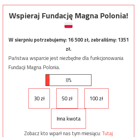
Wspieraj Fundację Magna Polonia!
W sierpniu potrzebujemy:
16 500
zł, zebraliśmy:
1351
zł.
Państwa wsparcie jest niezbędne dla funkcjonowania
Fundacji Magna Polonia.
8%
30 zł
50 zł
100 zł
Inna kwota
Zobacz kto wparł nas tym miesiącu:
Tutaj