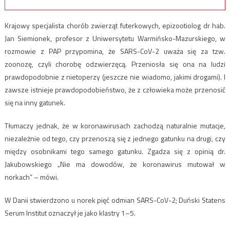
Krajowy specjalista chorób zwierząt futerkowych, epizootiolog dr hab.
Jan Siemionek, profesor z Uniwersytetu Warmińsko-Mazurskiego, w
rozmowie z PAP przypomina, że SARS-CoV-2 uważa się za tzw.
zoonozę, czyli chorobę odzwierzęcą. Przeniosła się ona na ludzi
prawdopodobnie z nietoperzy (jeszcze nie wiadomo, jakimi drogami). I
zawsze istnieje prawdopodobieństwo, że z człowieka może przenosić
się na inny gatunek.
Tłumaczy jednak, że w koronawirusach zachodzą naturalnie mutacje,
niezależnie od tego, czy przenoszą się z jednego gatunku na drugi, czy
między osobnikami tego samego gatunku. Zgadza się z opinią dr.
Jakubowskiego „Nie ma dowodów, że koronawirus mutował w
norkach” – mówi.
W Danii stwierdzono u norek pięć odmian SARS-CoV-2; Duński Statens
Serum Institut oznaczył je jako klastry 1–5.