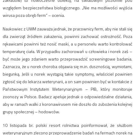
zakładów) to nowoczesne obiekty, na światowym poziomie pod
względem bezpieczeństwa biologicznego. „Nie ma możliwości wyjścia
wirusa poza obręb ferm” – ocenia.
Naukowiec z UWM zauważa jednak, że pracownicy ferm, aby nie stali się
dla zwierząt źródłem zakażenia, powinni zachować ostrożność. Poza
rękawicami powinni też nosić maski, a u personelu warto kontrolować
temperaturę ciała. W przypadku zachorowań u człowieka i norek zaś –
być może jego zdaniem warto przeprowadzić screeningowe badania.
Zaznacza, że u norek choroba objawia się m.in. dusznością, wymiotami,
biegunką. Jeśli u norek wystąpią takie symptomy, właściciel powinien
zgłosić się do lekarza weterynarii, a on sam powinien być w kontakcie z
Państwowym Instytutem Weterynaryjnym – PIB, który monitoruje
zoonozy w Polsce. Badacz apeluje jednak o odpowiedzialne działania,
aby w ramach walki z koronawirusem nie doszło do zubożenia kolejnej
grupy społecznej – hodowców.
10 listopada br. polski resort rolnictwa poinformował, że służbom
weterynaryjnym zlecono przeprowadzenie badań na fermach norek na