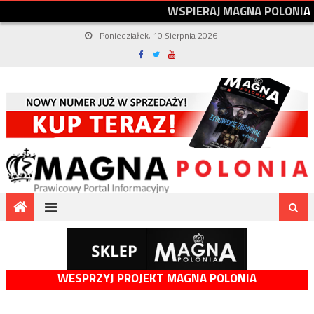
W
S
P
I
E
R
A
J
M
A
G
N
A
P
O
L
O
N
I
A
Poniedziałek, 10 Sierpnia 2026
WESPRZYJ PROJEKT MAGNA POLONIA