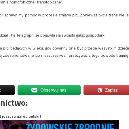
kanie homofobiczne i transfobiczne”.
 usprawnimy pomoc w procesie zmiany płci, ponieważ bycie trans nie je
iał The Telegraph, że pojawiła się swoista gałąź gospodarki.
nia płci będących w wieku, gdy powinny one być przede wszystkim dziećm
 się zdezorientowane lub nieszczęśliwe i przeżywać z tego powodu traumę
t
Obserwuj nas
Zapisz
nictwo:
t jeszcze naród polski?