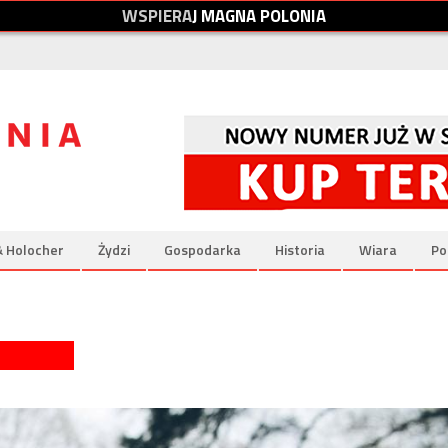
W
S
P
I
E
R
A
J
M
A
G
N
A
P
O
L
O
N
I
A
& Holocher
Żydzi
Gospodarka
Historia
Wiara
Po