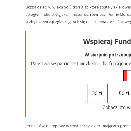
Liczba dzieci w wieku od 3 do 18 lat, które zostały skierow
ubiegłym roku brytyjska minister ds. równości Penny Morda
liczby dziewcząt zgłaszających się do leczenia „przejścioweg
Wspieraj Fund
W sierpniu potrzebu
Państwa wsparcie jest niezbędne dla funkcjonow
30 zł
50 zł
Zobacz kto w
Jednak ów nietypowy wzrost liczby dzieci mających probl