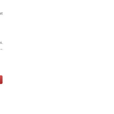
st
i.
 –