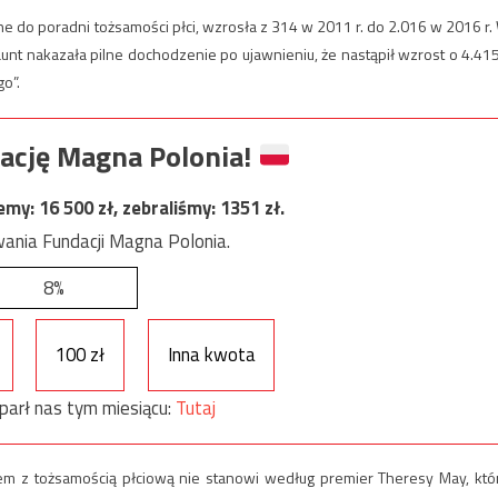
ane do poradni tożsamości płci, wzrosła z 314 w 2011 r. do 2.016 w 2016 r.
unt nakazała pilne dochodzenie po ujawnieniu, że nastąpił wzrost o 4.41
o”.
ację Magna Polonia!
jemy:
16 500
zł, zebraliśmy:
1351
zł.
ania Fundacji Magna Polonia.
8%
100 zł
Inna kwota
parł nas tym miesiącu:
Tutaj
em z tożsamością płciową nie stanowi według premier Theresy May, któ