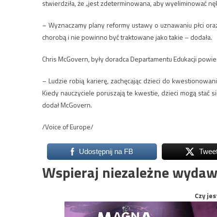
stwierdziła, że „jest zdeterminowana, aby wyeliminować nę
– Wyznaczamy plany reformy ustawy o uznawaniu płci oraz
chorobą i nie powinno być traktowane jako takie – dodała.
Chris McGovern, były doradca Departamentu Edukacji powiedz
– Ludzie robią karierę, zachęcając dzieci do kwestionowa
Kiedy nauczyciele poruszają te kwestie, dzieci mogą stać
dodał McGovern.
/Voice of Europe/
Udostępnij na FB
Twee
Wspieraj niezależne wydaw
Czy jes