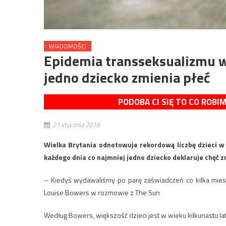
WIADOMOŚCI
Epidemia transseksualizmu w 
jedno dziecko zmienia płeć
PODOBA CI SIĘ TO CO ROBI
21 stycznia 2019
Wielka Brytania odnotowuje rekordową liczbę dzieci w w
każdego dnia co najmniej jedno dziecko deklaruje chęć z
– Kiedyś wydawaliśmy po parę zaświadczeń co kilka miesię
Louise Bowers w rozmowie z The Sun
Według Bowers, większość dzieci jest w wieku kilkunastu lat –