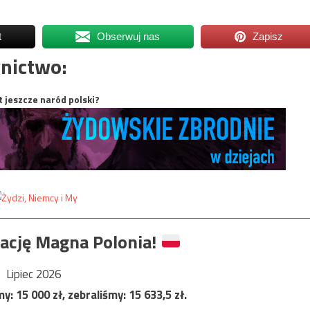
t
Obserwuj nas
Zapisz
nictwo:
t jeszcze naród polski?
ację Magna Polonia!
Lipiec 2026
my:
15 000
zł, zebraliśmy:
15 633,5
zł.