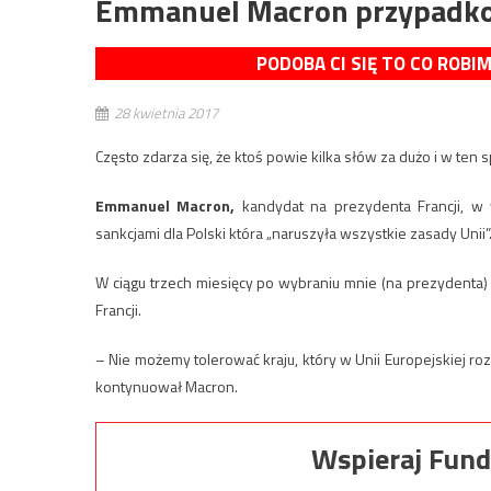
Emmanuel Macron przypadkowo
PODOBA CI SIĘ TO CO ROBI
28 kwietnia 2017
Często zdarza się, że ktoś powie kilka słów za dużo i w t
Emmanuel Macron,
kandydat na prezydenta Francji, w
sankcjami dla Polski która „naruszyła wszystkie zasady Unii”
W ciągu trzech miesięcy po wybraniu mnie (na prezydenta)
Francji.
– Nie możemy tolerować kraju, który w Unii Europejskiej r
kontynuował Macron.
Wspieraj Fund