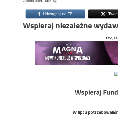
źródło: onet, ndie, wp
Udostępnij na FB
Twee
Wspieraj niezależne wydaw
Czy jes
Wspieraj Fund
W lipcu potrzebowaliś