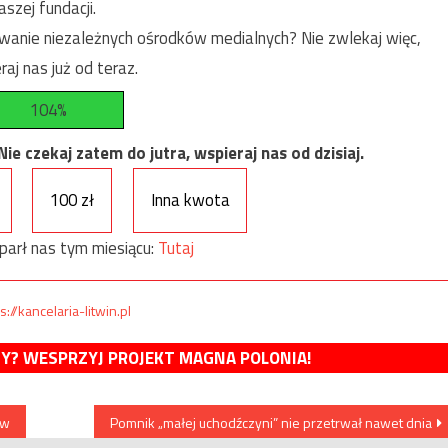
szej fundacji.
anie niezależnych ośrodków medialnych? Nie zwlekaj więc,
raj nas już od teraz.
104%
e czekaj zatem do jutra, wspieraj nas od dzisiaj.
100 zł
Inna kwota
parł nas tym miesiącu:
Tutaj
s://kancelaria-litwin.pl
MY? WESPRZYJ PROJEKT MAGNA POLONIA!
ów
Pomnik „małej uchodźczyni” nie przetrwał nawet dnia