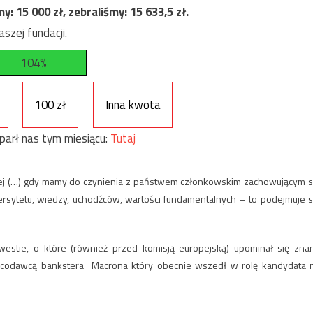
my:
15 000
zł, zebraliśmy:
15 633,5
zł.
szej fundacji.
104%
100 zł
Inna kwota
parł nas tym miesiącu:
Tutaj
órej (…) gdy mamy do czynienia z państwem członkowskim zachowującym s
ersytetu, wiedzy, uchodźców, wartości fundamentalnych – to podejmuje s
estie, o które (również przed komisją europejską) upominał się zna
codawcą bankstera Macrona który obecnie wszedł w rolę kandydata 