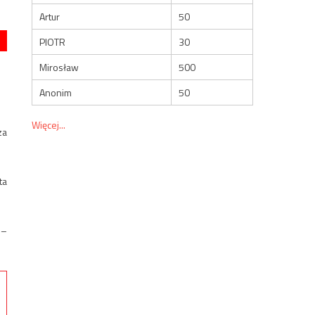
Artur
50
PIOTR
30
Mirosław
500
Anonim
50
Więcej...
za
ta
 –