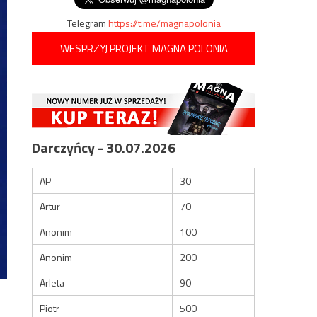
Telegram
https://t.me/magnapolonia
WESPRZYJ PROJEKT MAGNA POLONIA
Darczyńcy - 30.07.2026
AP
30
Artur
70
Anonim
100
Anonim
200
Arleta
90
Piotr
500