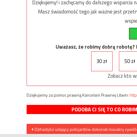
Dziękujemy! i zachęcamy do dalszego wsparcia na
Masz świadomość tego jak ważne jest przetrw
wspie
Uważasz, że robimy dobrą robotę? Ni
30 zł
50 zł
Zobacz kto w
Dziękujemy za pomoc prawną Kancelarii Prawnej Litwin:
http
PODOBA CI SIĘ TO CO ROBI
Nawigacja
Dżihadyści udający policjantów dokonali masakry cywil