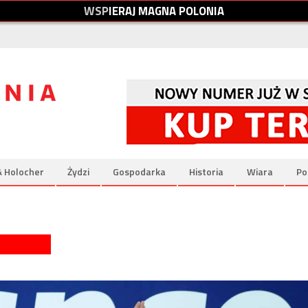
W
S
P
I
E
R
A
J
M
A
G
N
A
P
O
L
O
N
I
A
& Holocher
Żydzi
Gospodarka
Historia
Wiara
Po