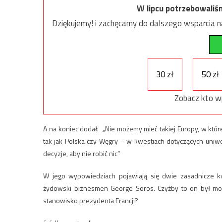
W lipcu potrzebowaliś
Dziękujemy! i zachęcamy do dalszego wsparcia na
30 zł
50 zł
Zobacz kto w
A na koniec dodał: „Nie możemy mieć takiej Europy, w kt
tak jak Polska czy Węgry – w kwestiach dotyczących uniw
decyzje, aby nie robić nic”
W jego wypowiedziach pojawiają się dwie zasadnicze kw
żydowski biznesmen George Soros. Czyżby to on był mo
stanowisko prezydenta Francji?