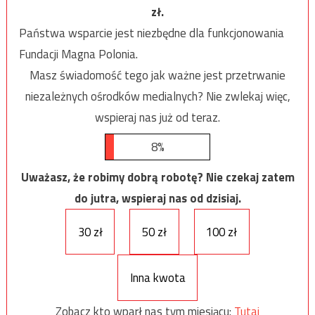
zł.
Państwa wsparcie jest niezbędne dla funkcjonowania
Fundacji Magna Polonia.
Masz świadomość tego jak ważne jest przetrwanie
niezależnych ośrodków medialnych? Nie zwlekaj więc,
wspieraj nas już od teraz.
8%
Uważasz, że robimy dobrą robotę? Nie czekaj zatem
do jutra, wspieraj nas od dzisiaj.
30 zł
50 zł
100 zł
Inna kwota
Zobacz kto wparł nas tym miesiącu:
Tutaj