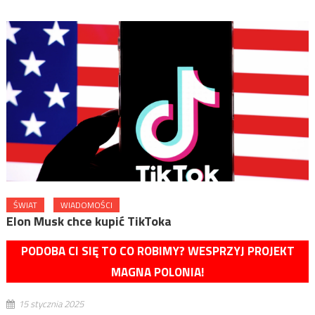
ŚWIAT
WIADOMOŚCI
Elon Musk chce kupić TikToka
PODOBA CI SIĘ TO CO ROBIMY? WESPRZYJ PROJEKT
MAGNA POLONIA!
15 stycznia 2025