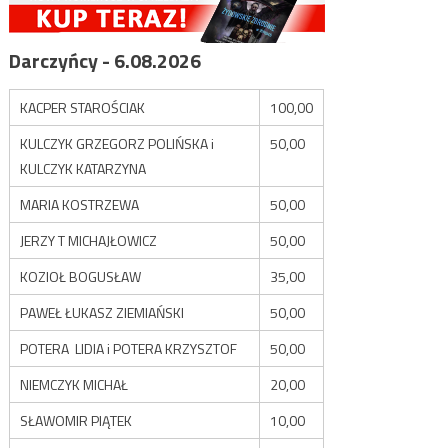
Darczyńcy - 6.08.2026
KACPER STAROŚCIAK
100,00
KULCZYK GRZEGORZ POLIŃSKA i
50,00
KULCZYK KATARZYNA
MARIA KOSTRZEWA
50,00
JERZY T MICHAJŁOWICZ
50,00
KOZIOŁ BOGUSŁAW
35,00
PAWEŁ ŁUKASZ ZIEMIAŃSKI
50,00
POTERA LIDIA i POTERA KRZYSZTOF
50,00
NIEMCZYK MICHAŁ
20,00
SŁAWOMIR PIĄTEK
10,00