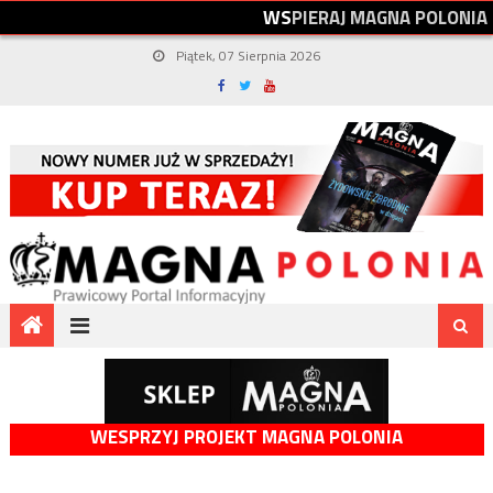
W
S
P
I
E
R
A
J
M
A
G
N
A
P
O
L
O
N
I
A
Piątek, 07 Sierpnia 2026
WESPRZYJ PROJEKT MAGNA POLONIA