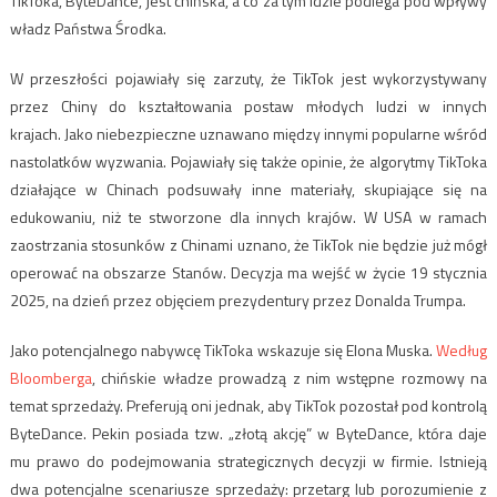
TikToka, ByteDance, jest chińska, a co za tym idzie podlega pod wpływy
władz Państwa Środka.
W przeszłości pojawiały się zarzuty, że TikTok jest wykorzystywany
przez Chiny do kształtowania postaw młodych ludzi w innych
krajach. Jako niebezpieczne uznawano między innymi popularne wśród
nastolatków wyzwania. Pojawiały się także opinie, że algorytmy TikToka
działające w Chinach podsuwały inne materiały, skupiające się na
edukowaniu, niż te stworzone dla innych krajów. W USA w ramach
zaostrzania stosunków z Chinami uznano, że TikTok nie będzie już mógł
operować na obszarze Stanów. Decyzja ma wejść w życie 19 stycznia
2025, na dzień przez objęciem prezydentury przez Donalda Trumpa.
Jako potencjalnego nabywcę TikToka wskazuje się Elona Muska.
Według
Bloomberga
, chińskie władze prowadzą z nim wstępne rozmowy na
temat sprzedaży. Preferują oni jednak, aby TikTok pozostał pod kontrolą
ByteDance. Pekin posiada tzw. „złotą akcję” w ByteDance, która daje
mu prawo do podejmowania strategicznych decyzji w firmie. Istnieją
dwa potencjalne scenariusze sprzedaży: przetarg lub porozumienie z