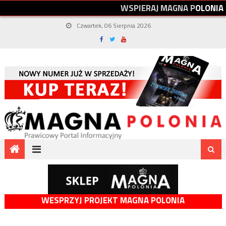
W
S
P
I
E
R
A
J
M
A
G
N
A
P
O
L
O
N
I
A
Czwartek, 06 Sierpnia 2026
WESPRZYJ PROJEKT MAGNA POLONIA