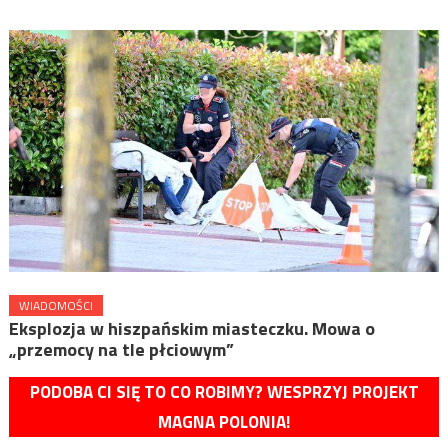
WIADOMOŚCI
Eksplozja w hiszpańskim miasteczku. Mowa o
„przemocy na tle płciowym”
PODOBA CI SIĘ TO CO ROBIMY? WESPRZYJ PROJEKT
MAGNA POLONIA!