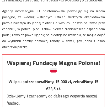
że ranna mogła też zostać jedna osoba – przypadkowy przechodzień.
Agencja informacyjna EFE poinformowała, powołując się na źródła
policyjne, że według wstępnych ustaleń śledczych eksplodowała
paczka należąca do jednej z ofiar. Do wybuchu doszło na ławce przy
chodniku, w pobliżu placu zabaw. Serwis cronicavasca.elespanol.com
podał, również powołując się na nieoficjalne ustalenia, że mogło dojść
do wybuchu bomby domowej roboty w chwili, gdy jedna z osób
otworzyła paczkę.
Wspieraj Fundację Magna Polonia!
W lipcu potrzebowaliśmy:
15 000
zł, zebraliśmy:
15
633,5
zł.
Dziękujemy! i zachęcamy do dalszego wsparcia naszej
fundacji.