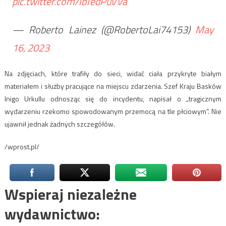
pic.twitter.com/IbTedPuVVa
— Roberto Lainez (@RobertoLai74153)
May
16, 2023
Na zdjęciach, które trafiły do sieci, widać ciała przykryte białym
materiałem i służby pracujące na miejscu zdarzenia. Szef Kraju Basków
Inigo Urkullu odnosząc się do incydentu, napisał o „tragicznym
wydarzeniu rzekomo spowodowanym przemocą na tle płciowym”. Nie
ujawnił jednak żadnych szczegółów.
/wprost.pl/
Wspieraj niezależne
wydawnictwo: