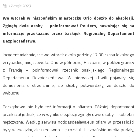
17 maja 2023
We wtorek w hiszpańskim miasteczku Orio doszło do eksplozji.
Zginęły dwie osoby – poinformował Reuters, powołując się na
informacje przekazane przez baskijski Regionalny Departament
Bezpieczeństwa.
Incydent miał miejsce we wtorek około godziny 17.30 czasu lokalnego
w rybackiej miejscowości Orio w północnej Hiszpanii, w pobliżu granicy
z Francją – poinformował rzecznik baskijskiego Regionalnego
Departamentu Bezpieczeństwa. W pierwszej chwili pojawiły się
doniesienia o strzelaninie, ale służby potwierdziły, że doszło do
wybuchu
Początkowo nie było też informacji o ofiarach. Później departament
przekazał jednak, że w wyniku eksplozji zginęły dwie osoby – kobieta i
mężczyzna. Według serwisu noticiasdealava.eus ofiary w przeszłości
były w związku, ale niedawno się rozstali. Hiszpańskie media podały,