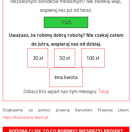
niezależnych ośrodków medialnych? Nie zwlekaj więc,
wspieraj nas już od teraz.
104%
Uważasz, że robimy dobrą robotę? Nie czekaj zatem
do jutra, wspieraj nas od dzisiaj.
30 zł
50 zł
100 zł
Inna kwota
Zobacz kto wparł nas tym miesiącu:
Tutaj
Dziękujemy za pomoc prawną Kancelarii Prawnej Litwin:
https://kancelaria-litwin.pl
PODOBA CI SIĘ TO CO ROBIMY? WESPRZYJ PROJEKT