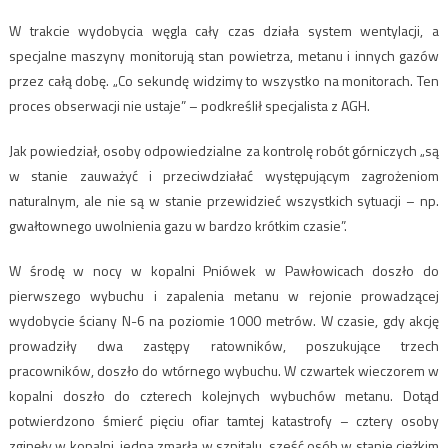
W trakcie wydobycia węgla cały czas działa system wentylacji, a
specjalne maszyny monitorują stan powietrza, metanu i innych gazów
przez całą dobę. „Co sekundę widzimy to wszystko na monitorach. Ten
proces obserwacji nie ustaje” – podkreślił specjalista z AGH.
Jak powiedział, osoby odpowiedzialne za kontrolę robót górniczych „są
w stanie zauważyć i przeciwdziałać występującym zagrożeniom
naturalnym, ale nie są w stanie przewidzieć wszystkich sytuacji – np.
gwałtownego uwolnienia gazu w bardzo krótkim czasie”.
W środę w nocy w kopalni Pniówek w Pawłowicach doszło do
pierwszego wybuchu i zapalenia metanu w rejonie prowadzącej
wydobycie ściany N-6 na poziomie 1000 metrów. W czasie, gdy akcję
prowadziły dwa zastępy ratowników, poszukujące trzech
pracowników, doszło do wtórnego wybuchu. W czwartek wieczorem w
kopalni doszło do czterech kolejnych wybuchów metanu. Dotąd
potwierdzono śmierć pięciu ofiar tamtej katastrofy – cztery osoby
zginęły w kopalni, jedna zmarła w szpitalu, sześć osób w stanie ciężkim