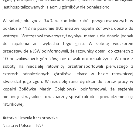
jest hospitalizowanych; siedmiu górników nie odnaleziono.
W sobotę ok. godz. 3.40. w chodniku robót przygotowawczych w
pokładzie 412 na poziomie 900 metrów kopalni Zofiówka doszło do
wstrząsu. Wstrząsowi towarzyszył wypływ metanu, nie doszło jednak
do zapalenia ani wybuchu tego gazu. W sobotę wieczorem
przedstawiciele JSW poinformowali, że ratownicy dotarli do czterech z
10 poszukiwanych górników; nie dawali oni oznak życia. W nocy z
soboty na niedzielę ratownicy przetransportowali pierwszego z
czterech odnalezionych górników; lekarz w bazie ratowniczej
stwierdził jego zgon. W niedzielę rano dyrektor do spraw pracy w
kopalni Zofiówka Marcin Gołębiowski poinformował, że stężenie
metanu jest wysokie i to w znaczny sposób utrudnia prowadzenie akcji
ratunkowej.
Autorka: Urszula Kaczorowska
Nauka w Polsce – PAP