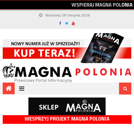
W
S
P
I
E
R
A
J
M
A
G
N
A
P
O
L
O
N
I
A
Niedziela, 09 Sierpnia 2026
WESPRZYJ PROJEKT MAGNA POLONIA