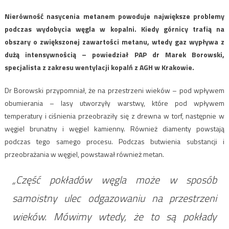
Nierówność nasycenia metanem powoduje największe problemy
podczas wydobycia węgla w kopalni. Kiedy górnicy trafią na
obszary o zwiększonej zawartości metanu, wtedy gaz wypływa z
dużą intensywnością – powiedział PAP dr Marek Borowski,
specjalista z zakresu wentylacji kopalń z AGH w Krakowie.
Dr Borowski przypomniał, że na przestrzeni wieków – pod wpływem
obumierania – lasy utworzyły warstwy, które pod wpływem
temperatury i ciśnienia przeobraziły się z drewna w torf, następnie w
węgiel brunatny i węgiel kamienny. Również diamenty powstają
podczas tego samego procesu. Podczas butwienia substancji i
przeobrażania w węgiel, powstawał również metan.
„Część pokładów węgla może w sposób
samoistny ulec odgazowaniu na przestrzeni
wieków. Mówimy wtedy, że to są pokłady