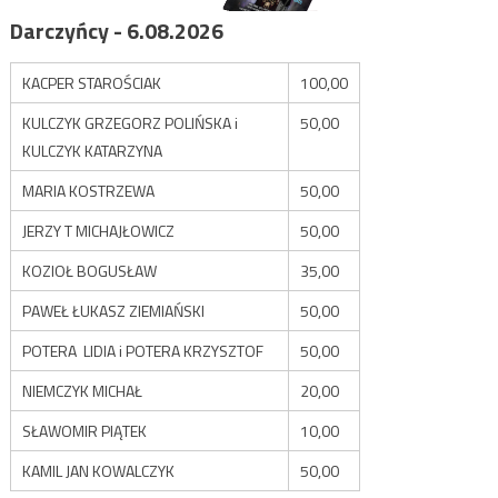
Darczyńcy - 6.08.2026
KACPER STAROŚCIAK
100,00
KULCZYK GRZEGORZ POLIŃSKA i
50,00
KULCZYK KATARZYNA
MARIA KOSTRZEWA
50,00
JERZY T MICHAJŁOWICZ
50,00
KOZIOŁ BOGUSŁAW
35,00
PAWEŁ ŁUKASZ ZIEMIAŃSKI
50,00
POTERA LIDIA i POTERA KRZYSZTOF
50,00
NIEMCZYK MICHAŁ
20,00
SŁAWOMIR PIĄTEK
10,00
KAMIL JAN KOWALCZYK
50,00