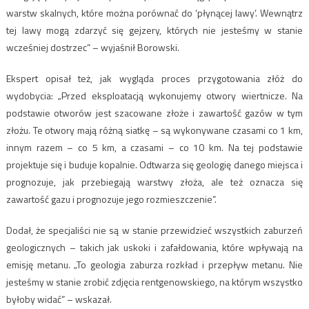
warstw skalnych, które można porównać do ‘płynącej lawy’. Wewnątrz
tej lawy mogą zdarzyć się gejzery, których nie jesteśmy w stanie
wcześniej dostrzec” – wyjaśnił Borowski.
Ekspert opisał też, jak wygląda proces przygotowania złóż do
wydobycia: „Przed eksploatacją wykonujemy otwory wiertnicze. Na
podstawie otworów jest szacowane złoże i zawartość gazów w tym
złożu. Te otwory mają różną siatkę – są wykonywane czasami co 1 km,
innym razem – co 5 km, a czasami – co 10 km. Na tej podstawie
projektuje się i buduje kopalnie. Odtwarza się geologię danego miejsca i
prognozuje, jak przebiegają warstwy złoża, ale też oznacza się
zawartość gazu i prognozuje jego rozmieszczenie”.
Dodał, że specjaliści nie są w stanie przewidzieć wszystkich zaburzeń
geologicznych – takich jak uskoki i zafałdowania, które wpływają na
emisję metanu. „To geologia zaburza rozkład i przepływ metanu. Nie
jesteśmy w stanie zrobić zdjęcia rentgenowskiego, na którym wszystko
byłoby widać” – wskazał.