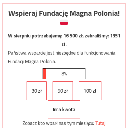
Wspieraj Fundację Magna Polonia!
W sierpniu potrzebujemy:
16 500
zł, zebraliśmy:
1351
zł.
Państwa wsparcie jest niezbędne dla funkcjonowania
Fundacji Magna Polonia.
8%
30 zł
50 zł
100 zł
Inna kwota
Zobacz kto wparł nas tym miesiącu:
Tutaj