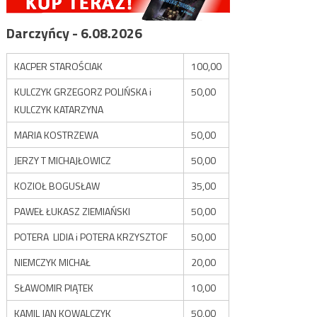
Darczyńcy - 6.08.2026
KACPER STAROŚCIAK
100,00
KULCZYK GRZEGORZ POLIŃSKA i
50,00
KULCZYK KATARZYNA
MARIA KOSTRZEWA
50,00
JERZY T MICHAJŁOWICZ
50,00
KOZIOŁ BOGUSŁAW
35,00
PAWEŁ ŁUKASZ ZIEMIAŃSKI
50,00
POTERA LIDIA i POTERA KRZYSZTOF
50,00
NIEMCZYK MICHAŁ
20,00
SŁAWOMIR PIĄTEK
10,00
KAMIL JAN KOWALCZYK
50,00