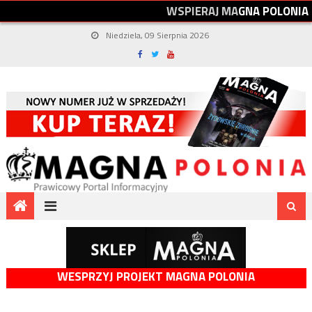
W
S
P
I
E
R
A
J
M
A
G
N
A
P
O
L
O
N
I
A
Niedziela, 09 Sierpnia 2026
WESPRZYJ PROJEKT MAGNA POLONIA