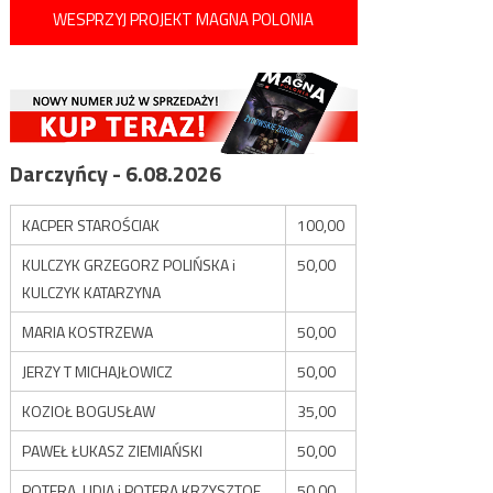
WESPRZYJ PROJEKT MAGNA POLONIA
Darczyńcy - 6.08.2026
KACPER STAROŚCIAK
100,00
KULCZYK GRZEGORZ POLIŃSKA i
50,00
KULCZYK KATARZYNA
MARIA KOSTRZEWA
50,00
JERZY T MICHAJŁOWICZ
50,00
KOZIOŁ BOGUSŁAW
35,00
PAWEŁ ŁUKASZ ZIEMIAŃSKI
50,00
POTERA LIDIA i POTERA KRZYSZTOF
50,00