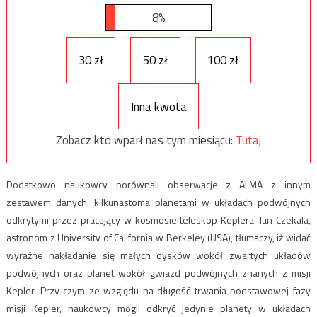
8%
30 zł
50 zł
100 zł
Inna kwota
Zobacz kto wparł nas tym miesiącu:
Tutaj
Dodatkowo naukowcy porównali obserwacje z ALMA z innym
zestawem danych: kilkunastoma planetami w układach podwójnych
odkrytymi przez pracujący w kosmosie teleskop Keplera. Ian Czekala,
astronom z University of California w Berkeley (USA), tłumaczy, iż widać
wyraźne nakładanie się małych dysków wokół zwartych układów
podwójnych oraz planet wokół gwiazd podwójnych znanych z misji
Kepler. Przy czym ze względu na długość trwania podstawowej fazy
misji Kepler, naukowcy mogli odkryć jedynie planety w układach