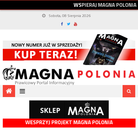
W
S
P
I
E
R
A
J
M
A
G
N
A
P
O
L
O
N
I
A
Sobota, 08 Sierpnia 2026
WESPRZYJ PROJEKT MAGNA POLONIA