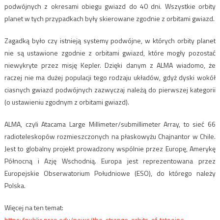
podwójnych z okresami obiegu gwiazd do 40 dni. Wszystkie orbity
planet w tych przypadkach były skierowane zgodnie z orbitami gwiazd.
Zagadką było czy istnieją systemy podwójne, w których orbity planet
nie są ustawione zgodnie z orbitami gwiazd, które mogły pozostać
niewykryte przez misję Kepler. Dzięki danym z ALMA wiadomo, że
raczej nie ma dużej populacji tego rodzaju układów, gdyż dyski wokół
ciasnych gwiazd podwójnych zazwyczaj należą do pierwszej kategorii
(o ustawieniu zgodnym z orbitami gwiazd).
ALMA, czyli Atacama Large Millimeter/submillimeter Array, to sieć 66
radioteleskopów rozmieszczonych na płaskowyżu Chajnantor w Chile.
Jest to globalny projekt prowadzony wspólnie przez Europę, Amerykę
Północną i Azję Wschodnią. Europa jest reprezentowana przez
Europejskie Obserwatorium Południowe (ESO), do którego należy
Polska.
Więcej na ten temat:
https://public.nrao.edu/news/the-strange-orbits-of-tatooine-