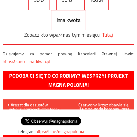
30 zł
50 zł
100 zł
Inna kwota
Zobacz kto wparł nas tym miesiącu:
Tutaj
Dziękujemy za pomoc prawną Kancelarii Prawnej Litwin:
https://kancelaria-litwin.pl
PODOBA CI SIĘ TO CO ROBIMY? WESPRZYJ PROJEKT
MAGNA POLONIA!
Nawigacja
Areszt dla oszustów
Czerwony Krzyż obawia się,
że z powodu koronawirusa
wykorzystujących stan klęski
ludzie moga wyjść na ulice
wpisu
epidemicznej
Telegram
https://t.me/magnapolonia