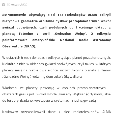
30 marca 2020
Astronomowie używający sieci radioteleskopów ALMA odkryli
nietypowe geometrie orbitalne dysków protoplanetarnych wokół
gwiazd podwójnych, czyli podobnych do fikcyjnego układu z
planetą Tatooine z serii „Gwiezdne Wojny”. O odkryciu
poinformowało amerykańskie National Radio Astronomy
Observatory (NRAO).
W ostatnich trzech dekadach odkryto tysiące planet pozasłonecznych.
Niektóre z nich w układach gwiazd podwójnych, czyli takich, w których
planety mają na niebie dwa słońca, niczym fikcyjna planeta z filmów
„Gwiezdne Wojny”, rodzinny dom Luke’a Skywalkera.
Wiadomo, że planety powstają w dyskach protoplanetarnych –
obszarach gazu i pyłu wokół młodej gwiazdy. Większość dysków, jakie
do tej pory zbadano, występuje w systemach z jedną gwiazdą.
Naukowcy przeanalizowali dane z sieci radioteleskopów ALMA