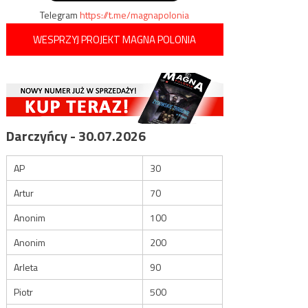
Telegram
https://t.me/magnapolonia
WESPRZYJ PROJEKT MAGNA POLONIA
Darczyńcy - 30.07.2026
AP
30
Artur
70
Anonim
100
Anonim
200
Arleta
90
Piotr
500