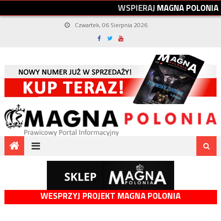
W
S
P
I
E
R
A
J
M
A
G
N
A
P
O
L
O
N
I
A
Czwartek, 06 Sierpnia 2026
WESPRZYJ PROJEKT MAGNA POLONIA