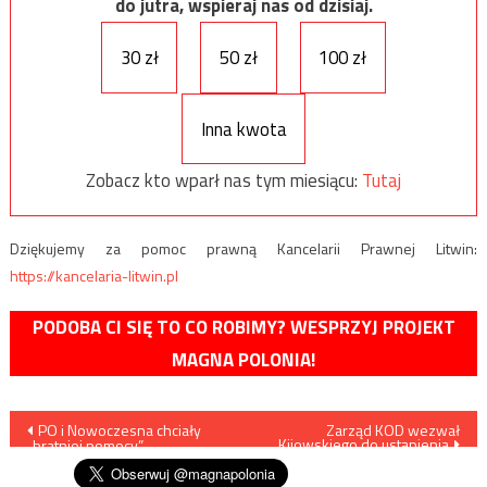
do jutra, wspieraj nas od dzisiaj.
30 zł
50 zł
100 zł
Inna kwota
Zobacz kto wparł nas tym miesiącu:
Tutaj
Dziękujemy za pomoc prawną Kancelarii Prawnej Litwin:
https://kancelaria-litwin.pl
PODOBA CI SIĘ TO CO ROBIMY? WESPRZYJ PROJEKT
MAGNA POLONIA!
Nawigacja
PO i Nowoczesna chciały
Zarząd KOD wezwał
Kijowskiego do ustąpienia
„bratniej pomocy”
wpisu