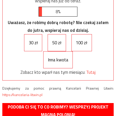
wspieraj nas już od teraz.
8%
Uważasz, że robimy dobrą robotę? Nie czekaj zatem
do jutra, wspieraj nas od dzisiaj.
30 zł
50 zł
100 zł
Inna kwota
Zobacz kto wparł nas tym miesiącu:
Tutaj
Dziękujemy za pomoc prawną Kancelarii Prawnej Litwin:
https://kancelaria-litwin.pl
PODOBA CI SIĘ TO CO ROBIMY? WESPRZYJ PROJEKT
MAGNA POLONIA!