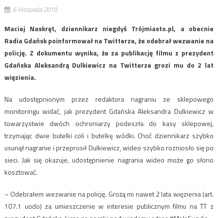
6 listopada 2019
Maciej Naskręt, dziennikarz niegdyś Trójmiasto.pl, a obecnie
Radia Gdańsk poinformował na Twitterze, że odebrał wezwanie na
policję. Z dokumentu wynika, że za publikację filmu z prezydent
Gdańska Aleksandrą Dulkiewicz na Twitterze grozi mu do 2 lat
więzienia.
Na udostępnionym przez redaktora nagraniu ze sklepowego
monitoringu widać, jak prezydent Gdańska Aleksandra Dulkiewicz w
towarzystwie dwóch ochroniarzy podeszła do kasy sklepowej,
trzymając dwie butelki coli i butelkę wódki. Choć dziennikarz szybko
usunął nagranie i przeprosił Dulkiewicz, wideo szybko rozniosło się po
sieci. Jak się okazuje, udostępnienie nagrania wideo może go słono
kosztować.
– Odebrałem wezwanie na policję. Grożą mi nawet 2 lata więzienia (art.
107.1 uodo) za umieszczenie w interesie publicznym filmu na TT z