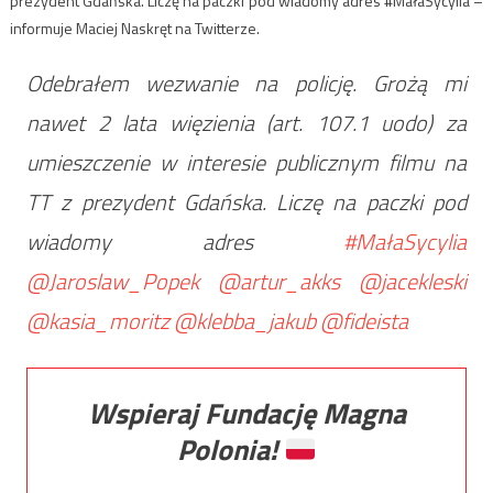
prezydent Gdańska. Liczę na paczki pod wiadomy adres #MałaSycylia –
informuje Maciej Naskręt na Twitterze.
Odebrałem wezwanie na policję. Grożą mi
nawet 2 lata więzienia (art. 107.1 uodo) za
umieszczenie w interesie publicznym filmu na
TT z prezydent Gdańska. Liczę na paczki pod
wiadomy adres
#MałaSycylia
@Jaroslaw_Popek
@artur_akks
@jacekleski
@kasia_moritz
@klebba_jakub
@fideista
Wspieraj Fundację Magna
Polonia!