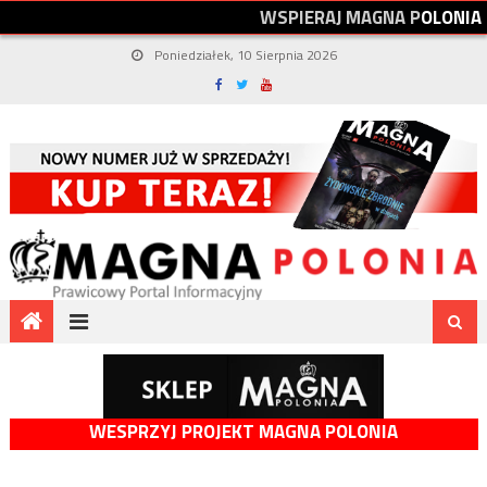
W
S
P
I
E
R
A
J
M
A
G
N
A
P
O
L
O
N
I
A
Poniedziałek, 10 Sierpnia 2026
WESPRZYJ PROJEKT MAGNA POLONIA