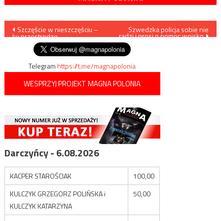
Nawigacja
Szczęście w nieszczęściu –
Szwedzka policja sobie nie
radzi i prosi o pomoc wojsko
ku przestrodze
wpisu
Telegram
https://t.me/magnapolonia
WESPRZYJ PROJEKT MAGNA POLONIA
Darczyńcy - 6.08.2026
KACPER STAROŚCIAK
100,00
KULCZYK GRZEGORZ POLIŃSKA i
50,00
KULCZYK KATARZYNA