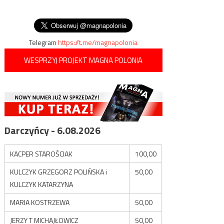
trwa
wpisu
masturbacji i
homoseksualizmie…
Telegram
https://t.me/magnapolonia
WESPRZYJ PROJEKT MAGNA POLONIA
Darczyńcy - 6.08.2026
KACPER STAROŚCIAK
100,00
KULCZYK GRZEGORZ POLIŃSKA i
50,00
KULCZYK KATARZYNA
MARIA KOSTRZEWA
50,00
JERZY T MICHAJŁOWICZ
50,00