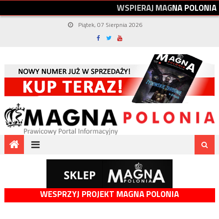
W
S
P
I
E
R
A
J
M
A
G
N
A
P
O
L
O
N
I
A
Piątek, 07 Sierpnia 2026
WESPRZYJ PROJEKT MAGNA POLONIA