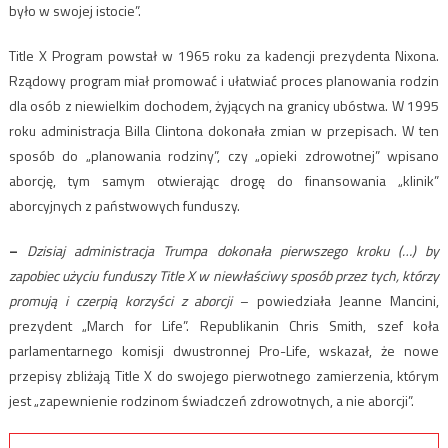
było w swojej istocie”.
Title X Program powstał w 1965 roku za kadencji prezydenta Nixona.
Rządowy program miał promować i ułatwiać proces planowania rodzin
dla osób z niewielkim dochodem, żyjących na granicy ubóstwa. W 1995
roku administracja Billa Clintona dokonała zmian w przepisach. W ten
sposób do „planowania rodziny”, czy „opieki zdrowotnej” wpisano
aborcję, tym samym otwierając drogę do finansowania „klinik”
aborcyjnych z państwowych funduszy.
–
Dzisiaj administracja Trumpa dokonała pierwszego kroku (…) by
zapobiec użyciu funduszy Title X w niewłaściwy sposób przez tych, którzy
promują i czerpią korzyści z aborcji
– powiedziała Jeanne Mancini,
prezydent „March for Life”. Republikanin Chris Smith, szef koła
parlamentarnego komisji dwustronnej Pro-Life, wskazał, że nowe
przepisy zbliżają Title X do swojego pierwotnego zamierzenia, którym
jest „zapewnienie rodzinom świadczeń zdrowotnych, a nie aborcji”.