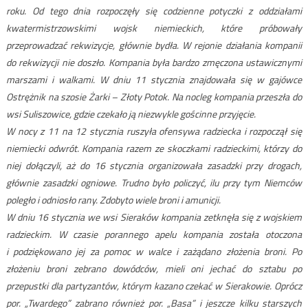
roku. Od tego dnia rozpoczęły się codzienne potyczki z oddziałami
kwatermistrzowskimi wojsk niemieckich, które próbowały
przeprowadzać rekwizycje, głównie bydła. W rejonie działania kompanii
do rekwizycji nie doszło. Kompania była bardzo zmęczona ustawicznymi
marszami i walkami. W dniu 11 stycznia znajdowała się w gajówce
Ostrężnik na szosie Żarki – Złoty Potok. Na nocleg kompania przeszła do
wsi Suliszowice, gdzie czekało ją niezwykle gościnne przyjęcie.
W nocy z 11 na 12 stycznia ruszyła ofensywa radziecka i rozpoczął się
niemiecki odwrót. Kompania razem ze skoczkami radzieckimi, którzy do
niej dołączyli, aż do 16 stycznia organizowała zasadzki przy drogach,
głównie zasadzki ogniowe. Trudno było policzyć, ilu przy tym Niemców
poległo i odniosło rany. Zdobyto wiele broni i amunicji.
W dniu 16 stycznia we wsi Sieraków kompania zetknęła się z wojskiem
radzieckim. W czasie porannego apelu kompania została otoczona
i podziękowano jej za pomoc w walce i zażądano złożenia broni. Po
złożeniu broni zebrano dowódców, mieli oni jechać do sztabu po
przepustki dla partyzantów, którym kazano czekać w Sierakowie. Oprócz
por. „Twardego” zabrano również por. „Basa” i jeszcze kilku starszych