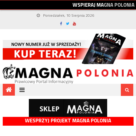
W
S
P
I
E
R
A
J
M
A
G
N
A
P
O
L
O
N
I
A
Poniedziałek, 10 Sierpnia 2026
WESPRZYJ PROJEKT MAGNA POLONIA