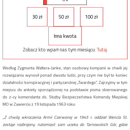
30 zł
50 zł
100 zł
Inna kwota
Zobacz kto wparł nas tym miesiącu:
Tutaj
Według Zygmunta Waltera-Janke, stan osobowy kompanii w chwili jej
rozwiązania wynosił ponad dwustu ludzi, przy czym nie był to koniec
działalności konspiracyjnej i partyzanckiej „Twardego”. Zajrzyjmy w tym
miejscu do ankiety sporządzonej na podstawie pisma skierowanego
do z-cy komendanta ds. Służby Bezpieczeństwa Komendy Miejskiej
MO w Zawierciu z 19 listopada 1963 roku:
„Z chwilą wkroczenia Armii Czerwonej w 1945 r. oddział Wencla St.
zostaje rozbrojony, natomiast sam ucieka do Tarnowskich Gór, gdzie