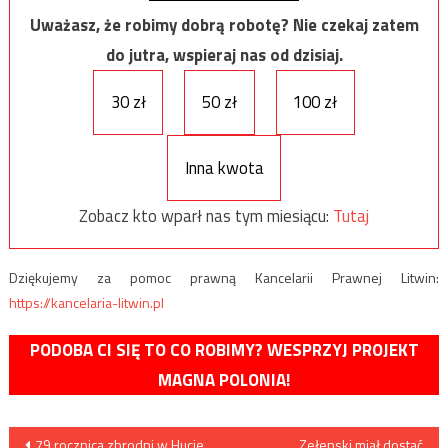
Uważasz, że robimy dobrą robotę? Nie czekaj zatem
do jutra, wspieraj nas od dzisiaj.
30 zł
50 zł
100 zł
Inna kwota
Zobacz kto wparł nas tym miesiącu:
Tutaj
Dziękujemy za pomoc prawną Kancelarii Prawnej Litwin:
https://kancelaria-litwin.pl
PODOBA CI SIĘ TO CO ROBIMY? WESPRZYJ PROJEKT
MAGNA POLONIA!
Nawigacja
79 rocznica zbrodni w Hucie
Zełenski miał dostać