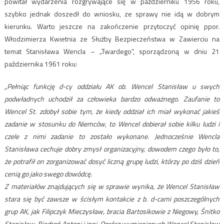
powitał wydarzenia rozgrywające się w październiku 1956 roku,
szybko jednak doszedł do wniosku, ze sprawy nie idą w dobrym
kierunku. Warto jeszcze na zakończenie przytoczyć opinię ppor.
Włodzimierza Kwietnia ze Służby Bezpieczeństwa w Zawierciu na
temat Stanisława Wencla – „Twardego”, sporządzoną w dniu 21
października 1961 roku:
„Pełniąc funkcję d-cy oddziału AK ob. Wencel Stanisław u swych
podwładnych uchodził za człowieka bardzo odważnego. Zaufanie to
Wencel St. zdobył sobie tym, że kiedy oddział ich miał wykonać jakieś
zadanie w stosunku do Niemców, to Wencel dobierał sobie kilku ludzi i
czele z nimi zadanie to zostało wykonane. Jednocześnie Wencla
Stanisława cechuje dobry zmysł organizacyjny, dowodem czego było to,
że potrafił on zorganizować dosyć liczną grupę ludzi, którzy po dziś dzień
cenią go jako swego dowódcę.
Z materiałów znajdujących się w sprawie wynika, że Wencel Stanisław
stara się być zawsze w ścisłym kontakcie z b. d-cami poszczególnych
grup AK, jak Filipczyk Mieczysław, bracia Bartosikowie z Niegowy, Śnitko
Stanisław, Biedroń Antoni i inni. Oprócz wymienionych Wencel Stanisław