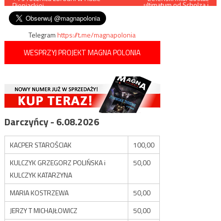
ultimatum od Scholza i
Pieniackiej
Macrona: Macie czas do
wpisu
jesieni
Telegram
https://t.me/magnapolonia
WESPRZYJ PROJEKT MAGNA POLONIA
Darczyńcy - 6.08.2026
KACPER STAROŚCIAK
100,00
KULCZYK GRZEGORZ POLIŃSKA i
50,00
KULCZYK KATARZYNA
MARIA KOSTRZEWA
50,00
JERZY T MICHAJŁOWICZ
50,00