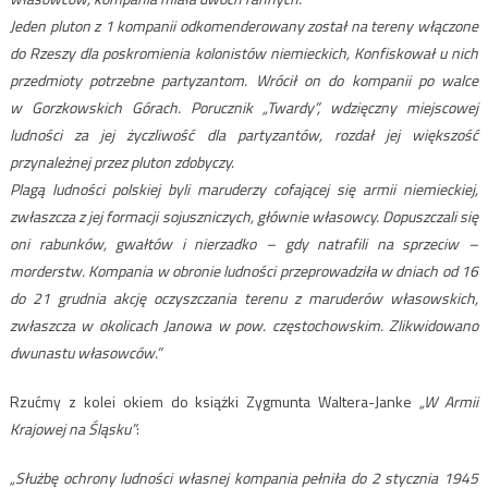
Jeden pluton z 1 kompanii odkomenderowany został na tereny włączone
do Rzeszy dla poskromienia kolonistów niemieckich, Konfiskował u nich
przedmioty potrzebne partyzantom. Wrócił on do kompanii po walce
w Gorzkowskich Górach. Porucznik „Twardy”, wdzięczny miejscowej
ludności za jej życzliwość dla partyzantów, rozdał jej większość
przynależnej przez pluton zdobyczy.
Plagą ludności polskiej byli maruderzy cofającej się armii niemieckiej,
zwłaszcza z jej formacji sojuszniczych, głównie własowcy. Dopuszczali się
oni rabunków, gwałtów i nierzadko – gdy natrafili na sprzeciw –
morderstw. Kompania w obronie ludności przeprowadziła w dniach od 16
do 21 grudnia akcję oczyszczania terenu z maruderów własowskich,
zwłaszcza w okolicach Janowa w pow. częstochowskim. Zlikwidowano
dwunastu własowców.”
Rzućmy z kolei okiem do książki Zygmunta Waltera-Janke
„W Armii
Krajowej na Śląsku”
:
„Służbę ochrony ludności własnej kompania pełniła do 2 stycznia 1945