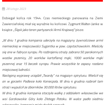
28 lutego 2023
Dobiegał końca rok 1944. Czas niemieckiego panowania na Ziemi
Zawierciańskiej miał się wyraźnie ku końcowi. Zygmunt Walter-Janke w
książce
„Śląsk jako teren partyzancki Armii Krajowej”
pisze:
„W dniu 1 grudnia kompania uderzyła na magazyny żywnościowe armii
niemieckiej w miejscowości Sygontka w pow. częstochowskim. Mieściły
się one w fabryce syropu. Po rozbrojeniu straży zabrano 50 parokonnych
wozów pszenicy, 20 worków kartoflanej mąki, 1000 worków mąki
pszennej oraz 15 beczek syropu. Prawie wszystkie te zapasy rozdano
miejscowej ludności.
Następną wyprawę urządził „Twardy” na magazyn spirytusu. Mieścił się
on w gorzelni Podlesie koło Koniecpola. W dniu 4 grudnia rozbroił tam
straż i wypuścił ze zbiorników 30.000 litrów spirytusu.
W dniu 9 grudnia kompania stoczyła walkę z oddziałem własowców we
wsi Gorzkowskie Góry koło Złotego Potoku. W walce padło siedmiu
własowców, kompania miała dwóch rannych.