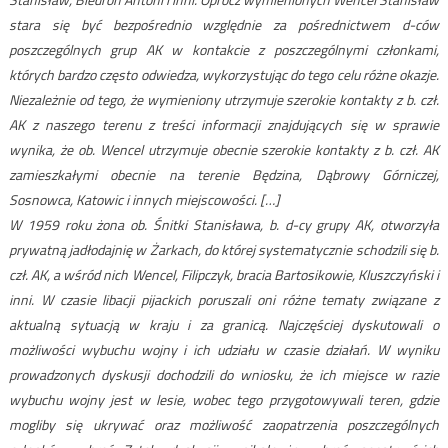
stara się być bezpośrednio względnie za pośrednictwem d-ców
poszczególnych grup AK w kontakcie z poszczególnymi członkami,
których bardzo często odwiedza, wykorzystując do tego celu różne okazje.
Niezależnie od tego, że wymieniony utrzymuje szerokie kontakty z b. czł.
AK z naszego terenu z treści informacji znajdujących się w sprawie
wynika, że ob. Wencel utrzymuje obecnie szerokie kontakty z b. czł. AK
zamieszkałymi obecnie na terenie Będzina, Dąbrowy Górniczej,
Sosnowca, Katowic i innych miejscowości. […]
W 1959 roku żona ob. Śnitki Stanisława, b. d-cy grupy AK, otworzyła
prywatną jadłodajnię w Żarkach, do której systematycznie schodzili się b.
czł. AK, a wśród nich Wencel, Filipczyk, bracia Bartosikowie, Kluszczyński i
inni. W czasie libacji pijackich poruszali oni różne tematy związane z
aktualną sytuacją w kraju i za granicą. Najczęściej dyskutowali o
możliwości wybuchu wojny i ich udziału w czasie działań. W wyniku
prowadzonych dyskusji dochodzili do wniosku, że ich miejsce w razie
wybuchu wojny jest w lesie, wobec tego przygotowywali teren, gdzie
mogliby się ukrywać oraz możliwość zaopatrzenia poszczególnych