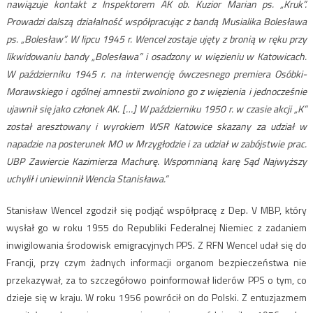
nawiązuje kontakt z Inspektorem AK ob. Kuzior Marian ps. „Kruk”.
Prowadzi dalszą działalność współpracując z bandą Musialika Bolesława
ps. „Bolesław”. W lipcu 1945 r. Wencel zostaje ujęty z bronią w ręku przy
likwidowaniu bandy „Bolesława” i osadzony w więzieniu w Katowicach.
W październiku 1945 r. na interwencję ówczesnego premiera Osóbki-
Morawskiego i ogólnej amnestii zwolniono go z więzienia i jednocześnie
ujawnił się jako członek AK. […] W październiku 1950 r. w czasie akcji „K”
został aresztowany i wyrokiem WSR Katowice skazany za udział w
napadzie na posterunek MO w Mrzygłodzie i za udział w zabójstwie prac.
UBP Zawiercie Kazimierza Machurę. Wspomnianą karę Sąd Najwyższy
uchylił i uniewinnił Wencla Stanisława.”
Stanisław Wencel zgodził się podjąć współpracę z Dep. V MBP, który
wysłał go w roku 1955 do Republiki Federalnej Niemiec z zadaniem
inwigilowania środowisk emigracyjnych PPS. Z RFN Wencel udał się do
Francji, przy czym żadnych informacji organom bezpieczeństwa nie
przekazywał, za to szczegółowo poinformował liderów PPS o tym, co
dzieje się w kraju. W roku 1956 powrócił on do Polski. Z entuzjazmem