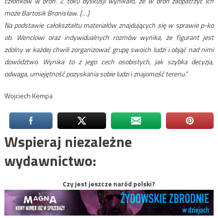
członków w broń. Z toku dyskusji wynikało, że w broń zaopatrzyć ich
może Bartosik Bronisław. […]
Na podstawie całokształtu materiałów znajdujących się w sprawie p-ko
ob. Wenclowi oraz indywidualnych rozmów wynika, że figurant jest
zdolny w każdej chwili zorganizować grupę swoich ludzi i objąć nad nimi
dowództwo. Wynika to z jego cech osobistych, jak szybka decyzja,
odwaga, umiejętność pozyskania sobie ludzi i znajomość terenu.”
Wojciech Kempa
Wspieraj niezależne
wydawnictwo:
Czy jest jeszcze naród polski?